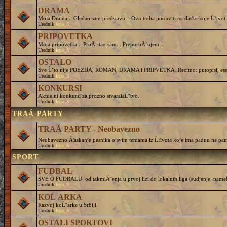
DRAMA
Moja Drama... Gledao sam predstavu... Ovo treba postaviti na daske koje Ĺľivot 
Urednik
lepa_S
PRIPOVETKA
Moja pripovetka... ProĂ¨itao sam... PreporuĂ¨ujem...
Urednik
lepa_S
OSTALO
Sve Ĺˇto nije POEZIJA, ROMAN, DRAMA i PRIPVETKA. Recimo: putopisi, eseji, 
Urednik
lepa_S
KONKURSI
Aktuelni konkursi za prozno stvaralaĹˇtvo.
Urednik
lepa_S
TRAĂ PARTY
TRAĂ PARTY - Neobavezno
Neobavezno Ă¦askanje pesnika o svim temama iz Ĺľivota koje ima padnu na pam
Urednik
lepa_S
SPORT
FUDBAL
SVE O FUDBALU: od takmiĂ¨enja u prvoj lizi do lokalnih liga (sudjenje, nameĹˇtanj
Urednik
lepa_S
KOĹ ARKA
Razvoj koĹˇarke u Srbiji
Urednik
lepa_S
OSTALI SPORTOVI