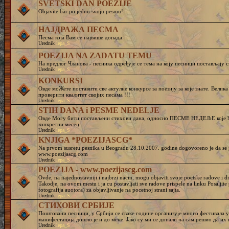
SVETSKI DAN POEZIJE
Objavite bar po jednu svoju pesmu!
НАЈДРАЖА ПЕСМА
Песма која Вам се највише допада.
Urednik
lepa_S
POEZIJA NA ZADATU TEMU
На предлог Чланова - песника одређује се тема на коју песници постављају с
Urednik
lepa_S
KONKURSI
Овде моЖете поставити све актулне конкурсе за поезију за које знате. Велик
проверити квалитет својих песама !!!
Urednik
lepa_S
STIH DANA i PESME NEDELJE
Овде Могу бити постављени стихови дана, односно ПЕСМЕ НЕДЕЉЕ које ће
конкретни месец.
Urednik
lepa_S
KNJIGA *POEZIJASCG*
Na prvom susretu pesnika u Beogradu 28.10.2007. godine dogovoreno je da se pr
www.poezijascg.com
Urednik
lepa_S
POEZIJA - www.poezijascg.com
Ovde, na najednostavniji i najbrzi nacin, mogu objaviti svoje poetske radove i 
Takodje, na ovom mestu i ja cu postavljati sve radove prispele na linku Posaljit
fotografija auotora) za objavljivanje na pocetnoj strani sajta.
Urednik
lepa_S
СТИХОВИ СРБИЈЕ
Поштовани песници, у Србији се сваке године организује много фестивала у 
манифестација дошло је и до мене. Јако су ми се допали па сам решио да и
Urednik
lepa_S