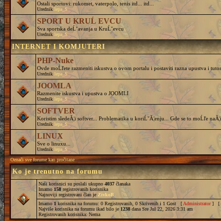
Ostali sportovi: rukomet, vaterpolo, tenis itd... itd...
Urednik
lepa_S
SPORT U KRUĹ EVCU
Sva sportska deĹˇavanja u KruĹˇevcu
Urednik
lepa_S
INTERNET I KOMJUTERI
PHP-Nuke
Ovde moĹľete razmeniti iskustva o ovom portalu i postaviti razna upustva i tutor
Urednik
lepa_S
JOOMLA
Razmenite iskustva i upustva o JOOMLI
Urednik
lepa_S
SOFTVER
Koristim sledeĂ¦i softver... Problematika u koriĹˇĂ¦enju... Gde se to moĹľe naĂ¦i
Urednik
lepa_S
LINUX
Sve o linuxu...
Urednik
lepa_S
Označi sve forume kao pročitane
Ko je trenutno na forumu
Naši korisnici su poslali ukupno
4037
članaka
Imamo
158
registrovanih korisnika
Najnoviji registrovani član je
ZivkoB
Imamo
1
korisnika na forumu: 0 Registrovanih, 0 Skrivenih i 1 Gost [
Administrator
] [
Najviše korisnika na forumu ikad bilo je
1238
dana Sre Jul 22, 2026 3:31 am
Registrovanih korisnika: Nema