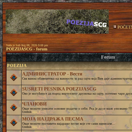
POČET
Sada je Sub Avg 08, 2026 9:08 pm
POEZIJASCG - forum
Forum
POEZIJA
АДМИНИСТРАТОР - Вести
Сва важна обавештења од важности за рад сајта која Вам даје администратор 
SUSRETI PESNIKA POEZIJASCG
Ово је могућност да поред виртуелног дружења на сајту, осетимо чар
ЧЛАНОВИ
Овде можете уписати основне податке о себи. Ред је да се мало упознамо !!!
Urednik
lepa_S
МОЈА НАЈДРАЖА ПЕСМА
Овде можете поставити најдраже песме које сте сами написали...
Urednik
lepa_S