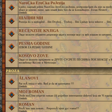
NaroCka EroCka PoJezija
Ljubo, napisah jednu NaroCku JeroCku poJeziju, pretpostavljam da nije za medj
ubaci je umesto mene, sam nisam hteo bez da se konsultujem. Zoran Hristov.
Urednik
lepa_S
ШАПНИ МИ
Poezija do u nedogled... Iliti Dvoboj... Troboj... Iliti Ljubav kroz stihove ... Iliti..
RECENZIJE KNJIGA
Овде можете објавити рецензије књига поезије које су већ изашле из штампе,
PESMA GODINE
IZBOR ZA PESMU GODINE
KOSOVO ZOVE
Овде се можете пријавити за ДРУГЕ СУСРЕТЕ ПЕСНИКА ПОЕЗИЈАСЦГ у Кру
посвећењу Косову и Метохији.
PROZA
ĂLANOVI
Par reĂ¨enica o sebi. Red je da se upoznamo !!!
Urednik
lepa_S
MOJ ROMAN
Ovde moĹľete objaviti roman (ili pojedine interesantne delove) koji ste Vi napisa
Urednik
lepa_S
ROMAN
ProĂ¨itao sam roman... PreporuĂ¨ejem ga i vama!!!
Urednik
lepa_S