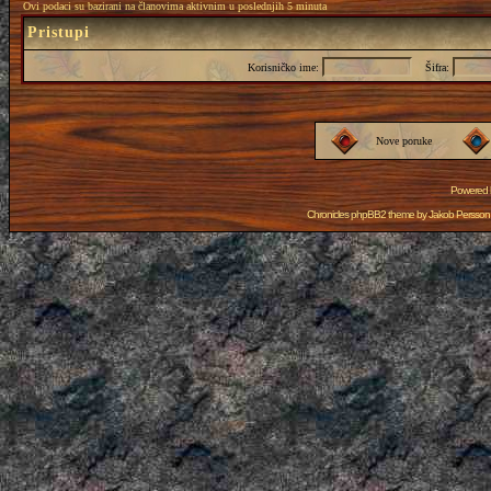
Ovi podaci su bazirani na članovima aktivnim u poslednjih 5 minuta
Pristupi
Korisničko ime:
Šifra:
Nove poruke
Powered
Chronicles phpBB2 theme by
Jakob Persson