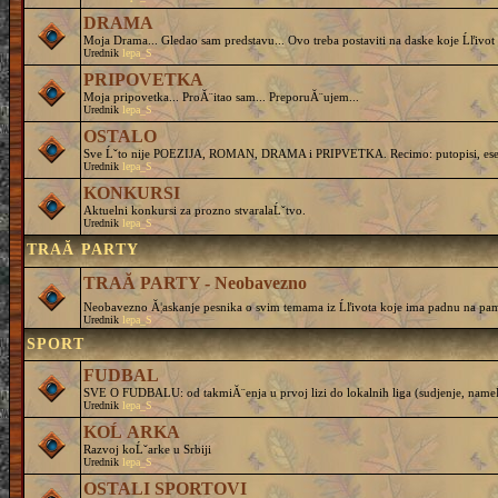
DRAMA
Moja Drama... Gledao sam predstavu... Ovo treba postaviti na daske koje Ĺľivot 
Urednik
lepa_S
PRIPOVETKA
Moja pripovetka... ProĂ¨itao sam... PreporuĂ¨ujem...
Urednik
lepa_S
OSTALO
Sve Ĺˇto nije POEZIJA, ROMAN, DRAMA i PRIPVETKA. Recimo: putopisi, eseji, 
Urednik
lepa_S
KONKURSI
Aktuelni konkursi za prozno stvaralaĹˇtvo.
Urednik
lepa_S
TRAĂ PARTY
TRAĂ PARTY - Neobavezno
Neobavezno Ă¦askanje pesnika o svim temama iz Ĺľivota koje ima padnu na pam
Urednik
lepa_S
SPORT
FUDBAL
SVE O FUDBALU: od takmiĂ¨enja u prvoj lizi do lokalnih liga (sudjenje, nameĹˇtanj
Urednik
lepa_S
KOĹ ARKA
Razvoj koĹˇarke u Srbiji
Urednik
lepa_S
OSTALI SPORTOVI