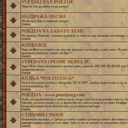
SVETSKI DAN POEZIJE
Objavite bar po jednu svoju pesmu!
НАЈДРАЖА ПЕСМА
Песма која Вам се највише допада.
Urednik
lepa_S
POEZIJA NA ZADATU TEMU
На предлог Чланова - песника одређује се тема на коју песници постављају с
Urednik
lepa_S
KONKURSI
Овде моЖете поставити све актулне конкурсе за поезију за које знате. Велик
проверити квалитет својих песама !!!
Urednik
lepa_S
STIH DANA i PESME NEDELJE
Овде Могу бити постављени стихови дана, односно ПЕСМЕ НЕДЕЉЕ које ће
конкретни месец.
Urednik
lepa_S
KNJIGA *POEZIJASCG*
Na prvom susretu pesnika u Beogradu 28.10.2007. godine dogovoreno je da se pr
www.poezijascg.com
Urednik
lepa_S
POEZIJA - www.poezijascg.com
Ovde, na najednostavniji i najbrzi nacin, mogu objaviti svoje poetske radove i 
Takodje, na ovom mestu i ja cu postavljati sve radove prispele na linku Posaljit
fotografija auotora) za objavljivanje na pocetnoj strani sajta.
Urednik
lepa_S
СТИХОВИ СРБИЈЕ
Поштовани песници, у Србији се сваке године организује много фестивала у 
манифестација дошло је и до мене. Јако су ми се допали па сам решио да и
Urednik
lepa_S