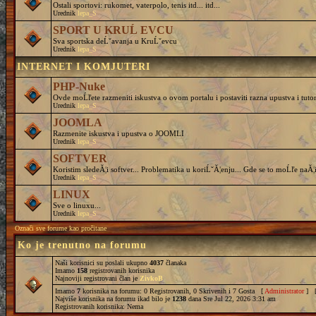
Ostali sportovi: rukomet, vaterpolo, tenis itd... itd...
Urednik
lepa_S
SPORT U KRUĹ EVCU
Sva sportska deĹˇavanja u KruĹˇevcu
Urednik
lepa_S
INTERNET I KOMJUTERI
PHP-Nuke
Ovde moĹľete razmeniti iskustva o ovom portalu i postaviti razna upustva i tutor
Urednik
lepa_S
JOOMLA
Razmenite iskustva i upustva o JOOMLI
Urednik
lepa_S
SOFTVER
Koristim sledeĂ¦i softver... Problematika u koriĹˇĂ¦enju... Gde se to moĹľe naĂ¦i
Urednik
lepa_S
LINUX
Sve o linuxu...
Urednik
lepa_S
Označi sve forume kao pročitane
Ko je trenutno na forumu
Naši korisnici su poslali ukupno
4037
članaka
Imamo
158
registrovanih korisnika
Najnoviji registrovani član je
ZivkoB
Imamo
7
korisnika na forumu: 0 Registrovanih, 0 Skrivenih i 7 Gosta [
Administrator
] 
Najviše korisnika na forumu ikad bilo je
1238
dana Sre Jul 22, 2026 3:31 am
Registrovanih korisnika: Nema