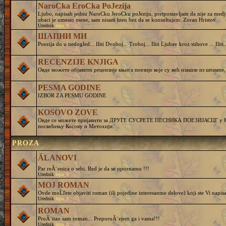
NaroCka EroCka PoJezija
Ljubo, napisah jednu NaroCku JeroCku poJeziju, pretpostavljam da nije za medj
ubaci je umesto mene, sam nisam hteo bez da se konsultujem. Zoran Hristov.
Urednik
lepa_S
ШАПНИ МИ
Poezija do u nedogled... Iliti Dvoboj... Troboj... Iliti Ljubav kroz stihove ... Iliti..
RECENZIJE KNJIGA
Овде можете објавити рецензије књига поезије које су већ изашле из штампе,
PESMA GODINE
IZBOR ZA PESMU GODINE
KOSOVO ZOVE
Овде се можете пријавити за ДРУГЕ СУСРЕТЕ ПЕСНИКА ПОЕЗИЈАСЦГ у Кру
посвећењу Косову и Метохији.
PROZA
ĂLANOVI
Par reĂ¨enica o sebi. Red je da se upoznamo !!!
Urednik
lepa_S
MOJ ROMAN
Ovde moĹľete objaviti roman (ili pojedine interesantne delove) koji ste Vi napisa
Urednik
lepa_S
ROMAN
ProĂ¨itao sam roman... PreporuĂ¨ejem ga i vama!!!
Urednik
lepa_S