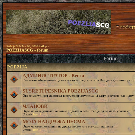
POČET
Sada je Sub Avg 08, 2026 2:41 pm
POEZIJASCG - forum
Forum
POEZIJA
АДМИНИСТРАТОР - Вести
Сва важна обавештења од важности за рад сајта која Вам даје администратор 
SUSRETI PESNIKA POEZIJASCG
Ово је могућност да поред виртуелног дружења на сајту, осетимо чар
ЧЛАНОВИ
Овде можете уписати основне податке о себи. Ред је да се мало упознамо !!!
Urednik
lepa_S
МОЈА НАЈДРАЖА ПЕСМА
Овде можете поставити најдраже песме које сте сами написали...
Urednik
lepa_S