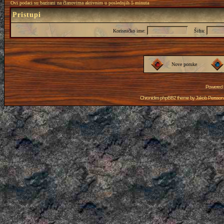
Ovi podaci su bazirani na članovima aktivnim u poslednjih 5 minuta
Pristupi
Korisničko ime:
Šifra:
Nove poruke
Powered
Chronicles phpBB2 theme by
Jakob Persson