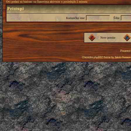
Ovi podaci su bazirani na članovima aktivnim u poslednjih 5 minuta
Pristupi
Korisničko ime:
Šifra:
Nove poruke
Powered
Chronicles phpBB2 theme by
Jakob Persson