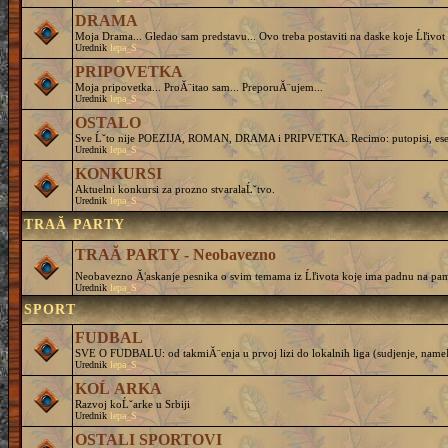
DRAMA
Moja Drama... Gledao sam predstavu... Ovo treba postaviti na daske koje Ĺľivot 
Urednik
lepa_S
PRIPOVETKA
Moja pripovetka... ProĂ¨itao sam... PreporuĂ¨ujem...
Urednik
lepa_S
OSTALO
Sve Ĺˇto nije POEZIJA, ROMAN, DRAMA i PRIPVETKA. Recimo: putopisi, eseji, 
Urednik
lepa_S
KONKURSI
Aktuelni konkursi za prozno stvaralaĹˇtvo.
Urednik
lepa_S
TRAĂ PARTY
TRAĂ PARTY - Neobavezno
Neobavezno Ă¦askanje pesnika o svim temama iz Ĺľivota koje ima padnu na pam
Urednik
lepa_S
SPORT
FUDBAL
SVE O FUDBALU: od takmiĂ¨enja u prvoj lizi do lokalnih liga (sudjenje, nameĹˇtanj
Urednik
lepa_S
KOĹ ARKA
Razvoj koĹˇarke u Srbiji
Urednik
lepa_S
OSTALI SPORTOVI