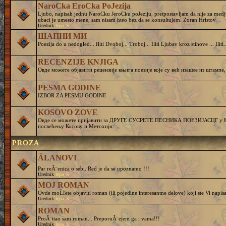
NaroCka EroCka PoJezija
Ljubo, napisah jednu NaroCku JeroCku poJeziju, pretpostavljam da nije za medj
ubaci je umesto mene, sam nisam hteo bez da se konsultujem. Zoran Hristov.
Urednik
lepa_S
ШАПНИ МИ
Poezija do u nedogled... Iliti Dvoboj... Troboj... Iliti Ljubav kroz stihove ... Iliti..
RECENZIJE KNJIGA
Овде можете објавити рецензије књига поезије које су већ изашле из штампе,
PESMA GODINE
IZBOR ZA PESMU GODINE
KOSOVO ZOVE
Овде се можете пријавити за ДРУГЕ СУСРЕТЕ ПЕСНИКА ПОЕЗИЈАСЦГ у Кру
посвећењу Косову и Метохији.
PROZA
ĂLANOVI
Par reĂ¨enica o sebi. Red je da se upoznamo !!!
Urednik
lepa_S
MOJ ROMAN
Ovde moĹľete objaviti roman (ili pojedine interesantne delove) koji ste Vi napisa
Urednik
lepa_S
ROMAN
ProĂ¨itao sam roman... PreporuĂ¨ejem ga i vama!!!
Urednik
lepa_S