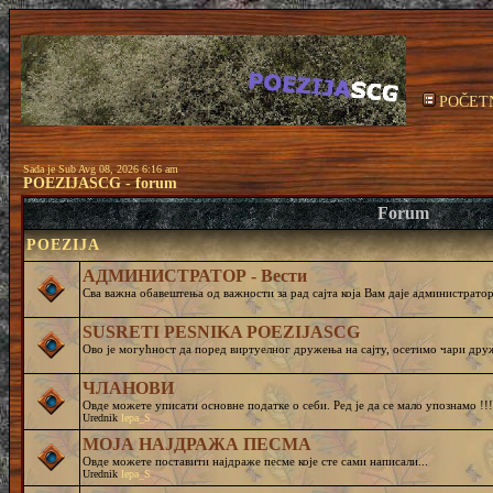
POČET
Sada je Sub Avg 08, 2026 6:16 am
POEZIJASCG - forum
Forum
POEZIJA
АДМИНИСТРАТОР - Вести
Сва важна обавештења од важности за рад сајта која Вам даје администратор 
SUSRETI PESNIKA POEZIJASCG
Ово је могућност да поред виртуелног дружења на сајту, осетимо чар
ЧЛАНОВИ
Овде можете уписати основне податке о себи. Ред је да се мало упознамо !!!
Urednik
lepa_S
МОЈА НАЈДРАЖА ПЕСМА
Овде можете поставити најдраже песме које сте сами написали...
Urednik
lepa_S