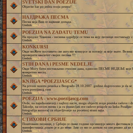
SVETSKI DAN POEZIJE
Objavite bar po jednu svoju pesmu!
НАЈДРАЖА ПЕСМА
Песма која Вам се највише допада.
Urednik
lepa_S
POEZIJA NA ZADATU TEMU
На предлог Чланова - песника одређује се тема на коју песници постављају с
Urednik
lepa_S
KONKURSI
Овде моЖете поставити све актулне конкурсе за поезију за које знате. Велик
проверити квалитет својих песама !!!
Urednik
lepa_S
STIH DANA i PESME NEDELJE
Овде Могу бити постављени стихови дана, односно ПЕСМЕ НЕДЕЉЕ које ће
конкретни месец.
Urednik
lepa_S
KNJIGA *POEZIJASCG*
Na prvom susretu pesnika u Beogradu 28.10.2007. godine dogovoreno je da se pr
www.poezijascg.com
Urednik
lepa_S
POEZIJA - www.poezijascg.com
Ovde, na najednostavniji i najbrzi nacin, mogu objaviti svoje poetske radove i 
Takodje, na ovom mestu i ja cu postavljati sve radove prispele na linku Posaljit
fotografija auotora) za objavljivanje na pocetnoj strani sajta.
Urednik
lepa_S
СТИХОВИ СРБИЈЕ
Поштовани песници, у Србији се сваке године организује много фестивала у 
манифестација дошло је и до мене. Јако су ми се допали па сам решио да и
Urednik
lepa_S