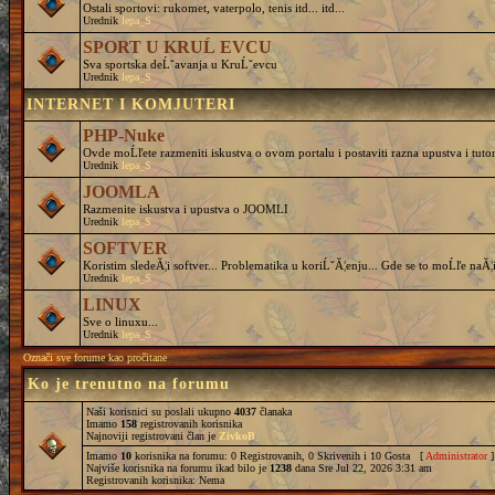
Ostali sportovi: rukomet, vaterpolo, tenis itd... itd...
Urednik
lepa_S
SPORT U KRUĹ EVCU
Sva sportska deĹˇavanja u KruĹˇevcu
Urednik
lepa_S
INTERNET I KOMJUTERI
PHP-Nuke
Ovde moĹľete razmeniti iskustva o ovom portalu i postaviti razna upustva i tutor
Urednik
lepa_S
JOOMLA
Razmenite iskustva i upustva o JOOMLI
Urednik
lepa_S
SOFTVER
Koristim sledeĂ¦i softver... Problematika u koriĹˇĂ¦enju... Gde se to moĹľe naĂ¦i
Urednik
lepa_S
LINUX
Sve o linuxu...
Urednik
lepa_S
Označi sve forume kao pročitane
Ko je trenutno na forumu
Naši korisnici su poslali ukupno
4037
članaka
Imamo
158
registrovanih korisnika
Najnoviji registrovani član je
ZivkoB
Imamo
10
korisnika na forumu: 0 Registrovanih, 0 Skrivenih i 10 Gosta [
Administrator
]
Najviše korisnika na forumu ikad bilo je
1238
dana Sre Jul 22, 2026 3:31 am
Registrovanih korisnika: Nema