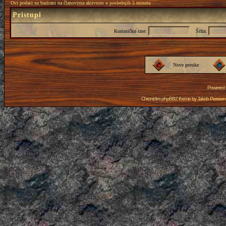
Ovi podaci su bazirani na članovima aktivnim u poslednjih 5 minuta
Pristupi
Korisničko ime:
Šifra:
Nove poruke
Powered
Chronicles phpBB2 theme by
Jakob Persson