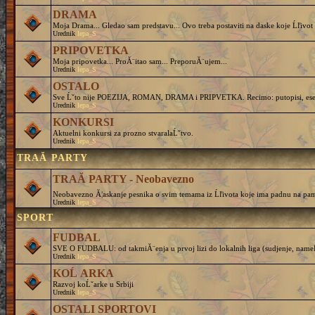
DRAMA
Moja Drama... Gledao sam predstavu... Ovo treba postaviti na daske koje Ĺľivot 
Urednik
lepa_S
PRIPOVETKA
Moja pripovetka... ProĂ¨itao sam... PreporuĂ¨ujem...
Urednik
lepa_S
OSTALO
Sve Ĺˇto nije POEZIJA, ROMAN, DRAMA i PRIPVETKA. Recimo: putopisi, eseji, 
Urednik
lepa_S
KONKURSI
Aktuelni konkursi za prozno stvaralaĹˇtvo.
Urednik
lepa_S
TRAĂ PARTY
TRAĂ PARTY - Neobavezno
Neobavezno Ă¦askanje pesnika o svim temama iz Ĺľivota koje ima padnu na pam
Urednik
lepa_S
SPORT
FUDBAL
SVE O FUDBALU: od takmiĂ¨enja u prvoj lizi do lokalnih liga (sudjenje, nameĹˇtanj
Urednik
lepa_S
KOĹ ARKA
Razvoj koĹˇarke u Srbiji
Urednik
lepa_S
OSTALI SPORTOVI