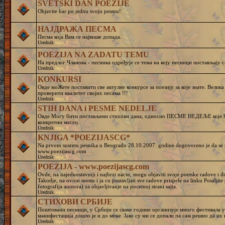
SVETSKI DAN POEZIJE
Objavite bar po jednu svoju pesmu!
НАЈДРАЖА ПЕСМА
Песма која Вам се највише допада.
Urednik
lepa_S
POEZIJA NA ZADATU TEMU
На предлог Чланова - песника одређује се тема на коју песници постављају с
Urednik
lepa_S
KONKURSI
Овде моЖете поставити све актулне конкурсе за поезију за које знате. Велик
проверити квалитет својих песама !!!
Urednik
lepa_S
STIH DANA i PESME NEDELJE
Овде Могу бити постављени стихови дана, односно ПЕСМЕ НЕДЕЉЕ које ће
конкретни месец.
Urednik
lepa_S
KNJIGA *POEZIJASCG*
Na prvom susretu pesnika u Beogradu 28.10.2007. godine dogovoreno je da se pr
www.poezijascg.com
Urednik
lepa_S
POEZIJA - www.poezijascg.com
Ovde, na najednostavniji i najbrzi nacin, mogu objaviti svoje poetske radove i 
Takodje, na ovom mestu i ja cu postavljati sve radove prispele na linku Posaljit
fotografija auotora) za objavljivanje na pocetnoj strani sajta.
Urednik
lepa_S
СТИХОВИ СРБИЈЕ
Поштовани песници, у Србији се сваке године организује много фестивала у 
манифестација дошло је и до мене. Јако су ми се допали па сам решио да и
Urednik
lepa_S