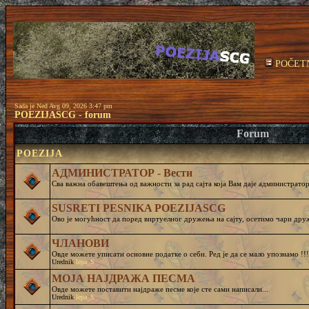
POČET
Sada je Ned Avg 09, 2026 3:47 pm
POEZIJASCG - forum
Forum
POEZIJA
АДМИНИСТРАТОР - Вести
Сва важна обавештења од важности за рад сајта која Вам даје администратор 
SUSRETI PESNIKA POEZIJASCG
Ово је могућност да поред виртуелног дружења на сајту, осетимо чар
ЧЛАНОВИ
Овде можете уписати основне податке о себи. Ред је да се мало упознамо !!!
Urednik
lepa_S
МОЈА НАЈДРАЖА ПЕСМА
Овде можете поставити најдраже песме које сте сами написали...
Urednik
lepa_S