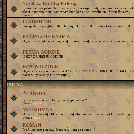
NaroCka EroCka PoJezija
Ljubo, napisah jednu NaroCku JeroCku poJeziju, pretpostavljam da nije za medj
ubaci je umesto mene, sam nisam hteo bez da se konsultujem. Zoran Hristov.
Urednik
lepa_S
ШАПНИ МИ
Poezija do u nedogled... Iliti Dvoboj... Troboj... Iliti Ljubav kroz stihove ... Iliti..
RECENZIJE KNJIGA
Овде можете објавити рецензије књига поезије које су већ изашле из штампе,
PESMA GODINE
IZBOR ZA PESMU GODINE
KOSOVO ZOVE
Овде се можете пријавити за ДРУГЕ СУСРЕТЕ ПЕСНИКА ПОЕЗИЈАСЦГ у Кру
посвећењу Косову и Метохији.
PROZA
ĂLANOVI
Par reĂ¨enica o sebi. Red je da se upoznamo !!!
Urednik
lepa_S
MOJ ROMAN
Ovde moĹľete objaviti roman (ili pojedine interesantne delove) koji ste Vi napisa
Urednik
lepa_S
ROMAN
ProĂ¨itao sam roman... PreporuĂ¨ejem ga i vama!!!
Urednik
lepa_S