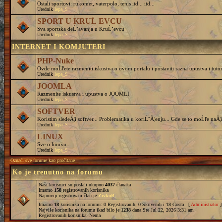
Ostali sportovi: rukomet, vaterpolo, tenis itd... itd...
Urednik
lepa_S
SPORT U KRUĹ EVCU
Sva sportska deĹˇavanja u KruĹˇevcu
Urednik
lepa_S
INTERNET I KOMJUTERI
PHP-Nuke
Ovde moĹľete razmeniti iskustva o ovom portalu i postaviti razna upustva i tutor
Urednik
lepa_S
JOOMLA
Razmenite iskustva i upustva o JOOMLI
Urednik
lepa_S
SOFTVER
Koristim sledeĂ¦i softver... Problematika u koriĹˇĂ¦enju... Gde se to moĹľe naĂ¦i
Urednik
lepa_S
LINUX
Sve o linuxu...
Urednik
lepa_S
Označi sve forume kao pročitane
Ko je trenutno na forumu
Naši korisnici su poslali ukupno
4037
članaka
Imamo
158
registrovanih korisnika
Najnoviji registrovani član je
ZivkoB
Imamo
18
korisnika na forumu: 0 Registrovanih, 0 Skrivenih i 18 Gosta [
Administrator
]
Najviše korisnika na forumu ikad bilo je
1238
dana Sre Jul 22, 2026 3:31 am
Registrovanih korisnika: Nema