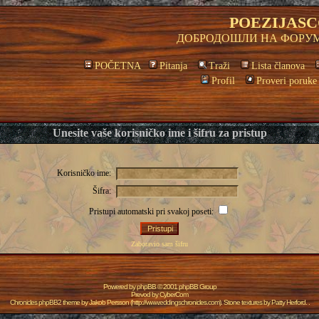
POEZIJASC
ДОБРОДОШЛИ НА ФОРУМ
POČETNA
Pitanja
Traži
Lista članova
Profil
Proveri poruke
Unesite vaše korisničko ime i šifru za pristup
Korisničko ime:
Šifra:
Pristupi automatski pri svakoj poseti:
Zaboravio sam šifru
Powered by
phpBB
© 2001 phpBB Group
Prevod by
CyberCom
Chronicles phpBB2 theme by
Jakob Persson
(
http://www.eddingschronicles.com
). Stone textures by
Patty Herford
. .