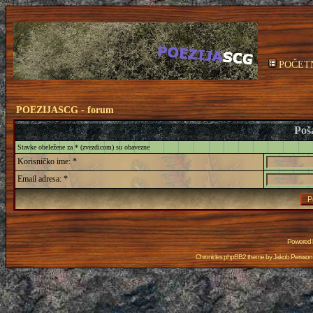
POČET
POEZIJASCG - forum
Poša
Stavke obeležene za * (zvezdicom) su obavezne
Korisničko ime: *
Email adresa: *
Powered
Chronicles phpBB2 theme by
Jakob Persson