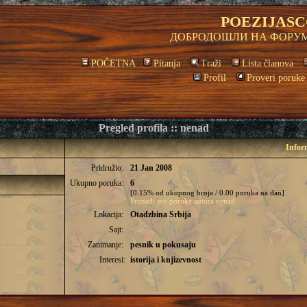
POEZIJASC
ДОБРОДОШЛИ НА ФОРУМ
POČETNA
Pitanja
Traži
Lista članova
Profil
Proveri poruke
Pregled profila :: nenad
Infor
Pridružio:
21 Jan 2008
Ukupno poruka:
6
[0.15% od ukupnog broja / 0.00 poruka na dan]
Pronađi sve poruke autora nenad
Lokacija:
Otadzbina Srbija
Sajt:
Zanimanje:
pesnik u pokusaju
Interesi:
istorija i knjizevnost