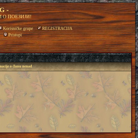
G -
 О ПОЕЗИЈИ!
Korisničke grupe
REGISTRACIJA
Pristupi
macije o članu nenad