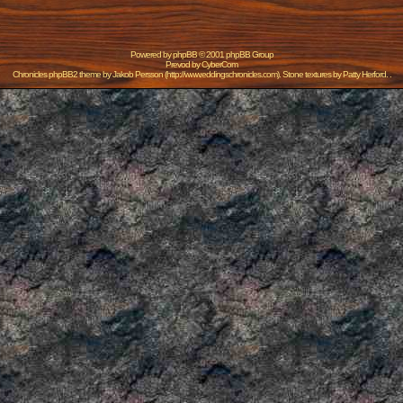
Powered by
phpBB
© 2001 phpBB Group
Prevod by
CyberCom
Chronicles phpBB2 theme by
Jakob Persson
(
http://www.eddingschronicles.com
). Stone textures by
Patty Herford
. .