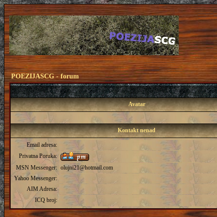
POEZIJASCG - forum
Avatar
Kontakt nenad
Email adresa:
Privatna Poruka:
MSN Messenger:
olujni21@hotmail.com
Yahoo Messenger:
AIM Adresa:
ICQ broj: