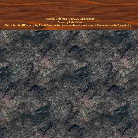
Powered by
phpBB
© 2001 phpBB Group
Prevod by
CyberCom
Chronicles phpBB2 theme by
Jakob Persson
(
http://www.eddingschronicles.com
). Stone textures by
Patty Herford
. .