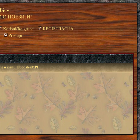
G -
 О ПОЕЗИЈИ!
Korisničke grupe
REGISTRACIJA
Pristupi
ije o članu ObodskaMPI