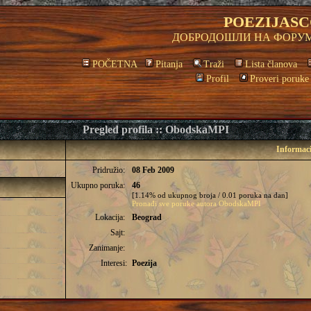
POEZIJASC
ДОБРОДОШЛИ НА ФОРУМ
POČETNA
Pitanja
Traži
Lista članova
Profil
Proveri poruke
Pregled profila :: ObodskaMPI
Informac
Pridružio:
08 Feb 2009
Ukupno poruka:
46
[1.14% od ukupnog broja / 0.01 poruka na dan]
Pronađi sve poruke autora ObodskaMPI
Lokacija:
Beograd
Sajt:
Zanimanje:
Interesi:
Poezija