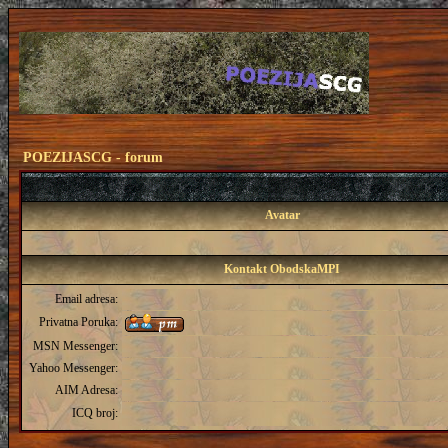
POEZIJASCG - forum
Avatar
Kontakt ObodskaMPI
Email adresa:
Privatna Poruka:
MSN Messenger:
Yahoo Messenger:
AIM Adresa:
ICQ broj: