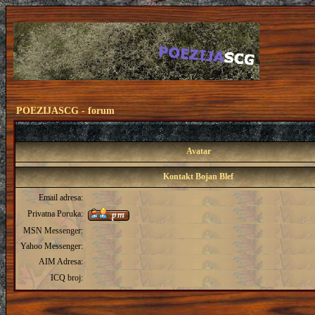
POEZIJASCG - forum
Avatar
Kontakt Bojan Blef
Email adresa:
Privatna Poruka:
MSN Messenger:
Yahoo Messenger:
AIM Adresa:
ICQ broj: