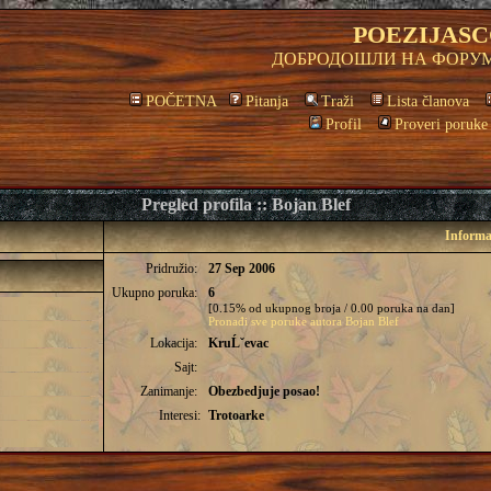
POEZIJASC
ДОБРОДОШЛИ НА ФОРУМ
POČETNA
Pitanja
Traži
Lista članova
Profil
Proveri poruke
Pregled profila :: Bojan Blef
Informac
Pridružio:
27 Sep 2006
Ukupno poruka:
6
[0.15% od ukupnog broja / 0.00 poruka na dan]
Pronađi sve poruke autora Bojan Blef
Lokacija:
KruĹˇevac
Sajt:
Zanimanje:
Obezbedjuje posao!
Interesi:
Trotoarke