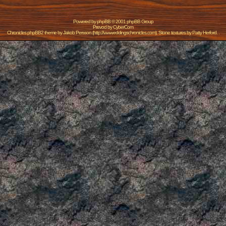
Powered by
phpBB
© 2001 phpBB Group
Prevod by
CyberCom
Chronicles phpBB2 theme by
Jakob Persson
(
http://www.eddingschronicles.com
). Stone textures by
Patty Herford
. .