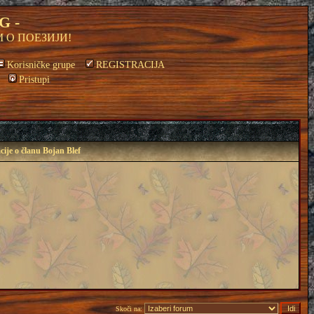
G -
 О ПОЕЗИЈИ!
Korisničke grupe
REGISTRACIJA
Pristupi
ije o članu Bojan Blef
Skoči na: