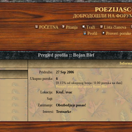
POEZIJASC
ДОБРОДОШЛИ НА ФОРУМ
POČETNA
Pitanja
Traži
Lista članova
Profil
Proveri poruke
Pregled profila :: Bojan Blef
Informac
Pridružio:
27 Sep 2006
Ukupno poruka:
6
[0.15% od ukupnog broja / 0.00 poruka na dan]
Pronađi sve poruke autora Bojan Blef
Lokacija:
KruĹˇevac
Sajt:
Zanimanje:
Obezbedjuje posao!
Interesi:
Trotoarke