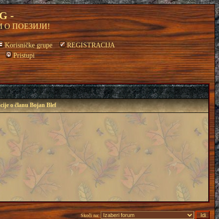
G -
 О ПОЕЗИЈИ!
Korisničke grupe
REGISTRACIJA
Pristupi
ije o članu Bojan Blef
Skoči na: