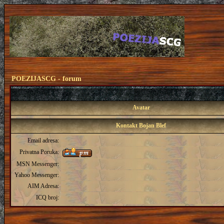
POEZIJASCG - forum
Avatar
Kontakt Bojan Blef
Email adresa:
Privatna Poruka:
MSN Messenger:
Yahoo Messenger:
AIM Adresa:
ICQ broj: