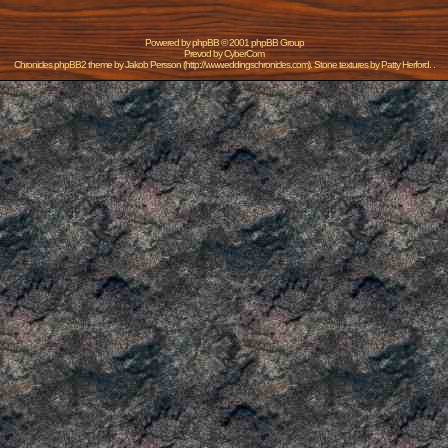
Powered by
phpBB
© 2001 phpBB Group
Prevod by
CyberCom
Chronicles phpBB2 theme by
Jakob Persson
(
http://www.eddingschronicles.com
). Stone textures by
Patty Herford
. .