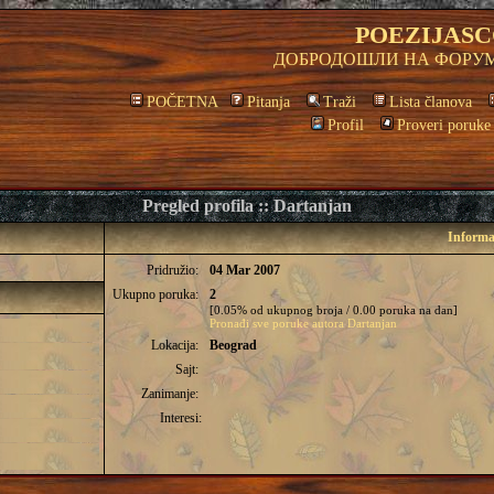
POEZIJASC
ДОБРОДОШЛИ НА ФОРУМ
POČETNA
Pitanja
Traži
Lista članova
Profil
Proveri poruke
Pregled profila :: Dartanjan
Informa
Pridružio:
04 Mar 2007
Ukupno poruka:
2
[0.05% od ukupnog broja / 0.00 poruka na dan]
Pronađi sve poruke autora Dartanjan
Lokacija:
Beograd
Sajt:
Zanimanje:
Interesi: