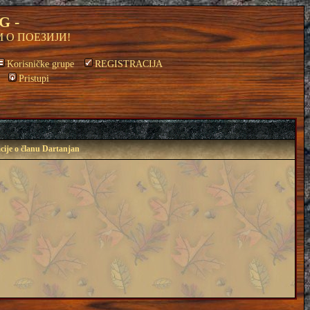
G -
 О ПОЕЗИЈИ!
Korisničke grupe
REGISTRACIJA
Pristupi
cije o članu Dartanjan