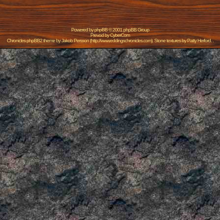
Powered by
phpBB
© 2001 phpBB Group
Prevod by
CyberCom
Chronicles phpBB2 theme by
Jakob Persson
(
http://www.eddingschronicles.com
). Stone textures by
Patty Herford
. .