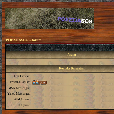
POEZIJASCG - forum
Avatar
Kontakt Dartanjan
Email adresa:
Privatna Poruka:
MSN Messenger:
Yahoo Messenger:
AIM Adresa:
ICQ broj: