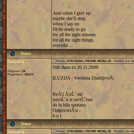
And when I give up
maybe she'll stop,
when I say no
I'll be ready to go
for all the right reasons
for all the right things,
everythi ...
Tema:
STIH DANA I PESMA NEDELJE I MESECA NOVEMBR
Sanjalica
Forum:
STIH DANA i PESME NEDELJE
Poslao: Sre No
Stih dana za 26.11.2008.
Odgovori:
28
Pogledano:
42241
ILUZIJA - Svetlana DjurdjeviĂ¦
ReĂ¦i Ă¦eĹˇ mi:
isuviĹˇe si savrĹˇena
da bi bila sputana
OdgovoriĂ¦u -
b o l.
Tema:
STIH DANA I PESMA NEDELJE I MESECA NOVEMBR
Sanjalica
Forum:
STIH DANA i PESME NEDELJE
Poslao: Uto No