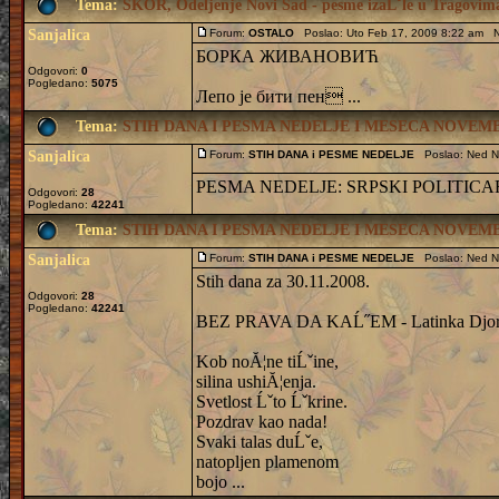
Tema:
SKOR, Odeljenje Novi Sad - pesme izaĹˇle u Tragovima
Sanjalica
Forum:
OSTALO
Poslao: Uto Feb 17, 2009 8:22 am N
БОРКА ЖИВАНОВИЋ
Odgovori:
0
Pogledano:
5075
Лепо је бити пен ...
Tema:
STIH DANA I PESMA NEDELJE I MESECA NOVEMBR
Sanjalica
Forum:
STIH DANA i PESME NEDELJE
Poslao: Ned N
PESMA NEDELJE: SRPSKI POLITICAR -
Odgovori:
28
Pogledano:
42241
Tema:
STIH DANA I PESMA NEDELJE I MESECA NOVEMBR
Sanjalica
Forum:
STIH DANA i PESME NEDELJE
Poslao: Ned N
Stih dana za 30.11.2008.
Odgovori:
28
Pogledano:
42241
BEZ PRAVA DA KAĹ˝EM - Latinka Djor
Kob noĂ¦ne tiĹˇine,
silina ushiĂ¦enja.
Svetlost Ĺˇto Ĺˇkrine.
Pozdrav kao nada!
Svaki talas duĹˇe,
natopljen plamenom
bojo ...