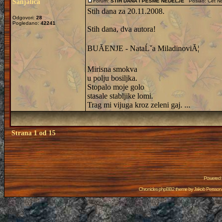
Sanjalica
Forum:
STIH DANA i PESME NEDELJE
Poslao: Čet No
Stih dana za 20.11.2008.
Odgovori:
28
Pogledano:
42241
Stih dana, dva autora!
BUĂENJE - NataĹˇa MiladinoviĂ¦
Mirisna smokva
u polju bosiljka.
Stopalo moje golo
stasale stabljike lomi.
Trag mi vijuga kroz zeleni gaj. ...
Strana
1
od
15
Powered
Chronicles phpBB2 theme by
Jakob Persson