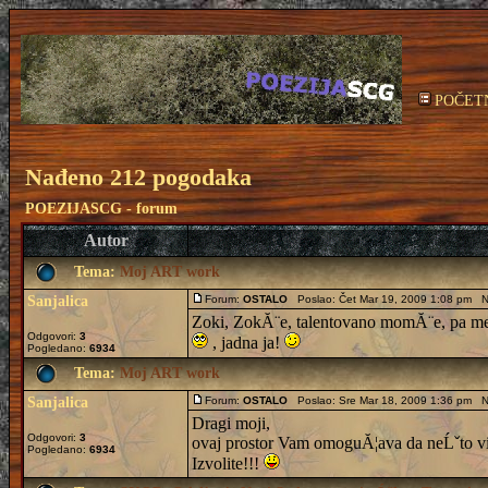
POČET
Nađeno 212 pogodaka
POEZIJASCG - forum
Autor
Tema:
Moj ART work
Sanjalica
Forum:
OSTALO
Poslao: Čet Mar 19, 2009 1:08 pm N
Zoki, ZokĂ¨e, talentovano momĂ¨e, pa men
Odgovori:
3
, jadna ja!
Pogledano:
6934
Tema:
Moj ART work
Sanjalica
Forum:
OSTALO
Poslao: Sre Mar 18, 2009 1:36 pm N
Dragi moji,
Odgovori:
3
ovaj prostor Vam omoguĂ¦ava da neĹˇto vi
Pogledano:
6934
Izvolite!!!