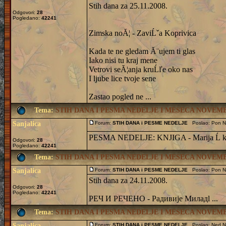
Stih dana za 25.11.2008.
Odgovori:
28
Pogledano:
42241
Zimska noĂ¦ - ZaviĹˇa Koprivica
Kada te ne gledam Ă¨ujem ti glas
Iako nisi tu kraj mene
Vetrovi seĂ¦anja kruĹľe oko nas
I ljube lice tvoje sene
Zastao pogled ne ...
Tema:
STIH DANA I PESMA NEDELJE I MESECA NOVEMBR
Sanjalica
Forum:
STIH DANA i PESME NEDELJE
Poslao: Pon N
PESMA NEDELJE: KNJIGA - Marija Ĺ k
Odgovori:
28
Pogledano:
42241
Tema:
STIH DANA I PESMA NEDELJE I MESECA NOVEMBR
Sanjalica
Forum:
STIH DANA i PESME NEDELJE
Poslao: Pon N
Stih dana za 24.11.2008.
Odgovori:
28
Pogledano:
42241
РЕЧ И РЕЧЕНО - Радивије Миладl ...
Tema:
STIH DANA I PESMA NEDELJE I MESECA NOVEMBR
Sanjalica
Forum:
STIH DANA i PESME NEDELJE
Poslao: Ned N