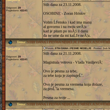
Stih dana za 23.11.2008.
Odgovori:
28
Pogledano:
42241
OSOBINE - Zoran Hristov
Volim Ĺľensko i kad ima manu
al govornu i na moju sreĂ¦u
kad je pitam po noĂ¦i il danu
da ne ume da mi kaĹľe neĂ¦u.
Tema:
STIH DANA I PESMA NEDELJE I MESECA NOVEMBR
Sanjalica
Forum:
STIH DANA i PESME NEDELJE
Poslao: Sub N
Stih dana za 21.11.2008.
Odgovori:
28
Pogledano:
42241
Magistrala vetrova - Vlada VasiljeviĂ¦
Ovo je pesma za tebe,
za tebe koja je zapisujeĹˇ.
Ovo je pesma za vremena koja dolaze,
za proĹˇla vremena.
Pesma za tvoje ...
Tema:
STIH DANA I PESMA NEDELJE I MESECA NOVEMBR