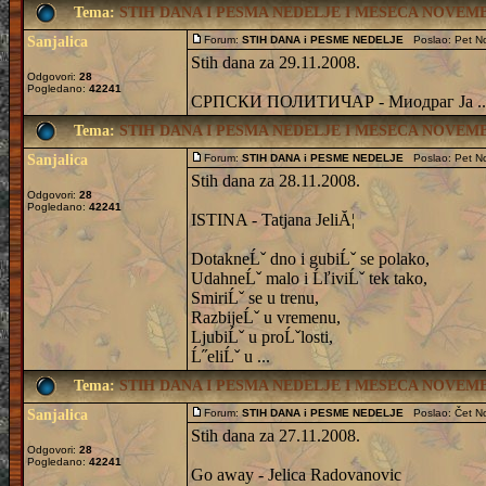
Tema:
STIH DANA I PESMA NEDELJE I MESECA NOVEMBR
Sanjalica
Forum:
STIH DANA i PESME NEDELJE
Poslao: Pet No
Stih dana za 29.11.2008.
Odgovori:
28
Pogledano:
42241
СРПСКИ ПОЛИТИЧАР - Миодраг Ја ..
Tema:
STIH DANA I PESMA NEDELJE I MESECA NOVEMBR
Sanjalica
Forum:
STIH DANA i PESME NEDELJE
Poslao: Pet No
Stih dana za 28.11.2008.
Odgovori:
28
Pogledano:
42241
ISTINA - Tatjana JeliĂ¦
DotakneĹˇ dno i gubiĹˇ se polako,
UdahneĹˇ malo i ĹľiviĹˇ tek tako,
SmiriĹˇ se u trenu,
RazbijeĹˇ u vremenu,
LjubiĹˇ u proĹˇlosti,
Ĺ˝eliĹˇ u ...
Tema:
STIH DANA I PESMA NEDELJE I MESECA NOVEMBR
Sanjalica
Forum:
STIH DANA i PESME NEDELJE
Poslao: Čet No
Stih dana za 27.11.2008.
Odgovori:
28
Pogledano:
42241
Go away - Jelica Radovanovic