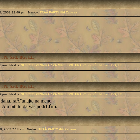
8, 2008 12:46 pm Naslov:
TRAĂ PARTY iliti Zabava
, N. Sad, BG, LE
13 am Naslov:
SUSRETI PESNIKA * ZA MIRIS BOĹ˝URA: Cirih, KĹ , N. Sad, BG, LE
, N. Sad, BG, LE
49 pm Naslov:
SUSRETI PESNIKA * ZA MIRIS BOĹ˝URA: Cirih, KĹ , N. Sad, BG, LE
h dana, raĂ¨unajte na mene.
Ă¦u biti tu da vas podrĹľim.
8, 2007 7:14 am Naslov:
TRAĂ PARTY iliti Zabava