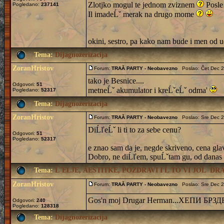
Zlotjko mogul te jednom zviznem
Posle
Pogledano:
237141
Il imadeĹˇ merak na drugo mome
okini, sestro, pa kako nam bude i men od u
Tema:
Dijagnozerizacija
ZoranHristov
Forum:
TRAĂ PARTY - Neobavezno
Poslao: Čet Dec 2
tako je Besnice....
Odgovori:
51
metneĹˇ akumulator i kreĹˇeĹˇ odma'
Pogledano:
52317
Tema:
Dijagnozerizacija
ZoranHristov
Forum:
TRAĂ PARTY - Neobavezno
Poslao: Sre Dec 2
DiĹľeĹˇ li ti to za sebe cenu?
Odgovori:
51
Pogledano:
52317
e znao sam da je, negde skriveno, cena gla
Dobro, ne diĹľem, spuĹˇtam gu, od danas na
Tema:
Ĺ˝ELJE, ĂESTITKE, POZDRAVI I Ĺ TO VI JOĹ D
ZoranHristov
Forum:
TRAĂ PARTY - Neobavezno
Poslao: Sre Dec 2
Gos'n moj Drugar Herman...ХЕПИ БРЗД
Odgovori:
240
Pogledano:
128318
Tema:
Dijagnozerizacija