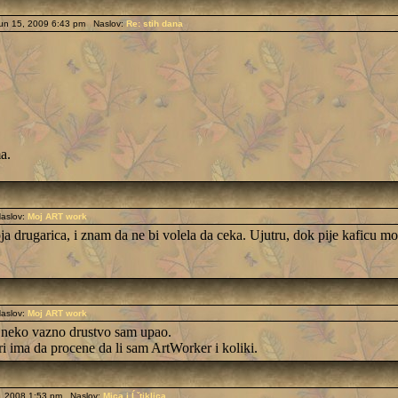
un 15, 2009 6:43 pm Naslov:
Re: stih dana
a.
aslov:
Moj ART work
oja drugarica, i znam da ne bi volela da ceka. Ujutru, dok pije kaficu 
aslov:
Moj ART work
 neko vazno drustvo sam upao.
ri ima da procene da li sam ArtWorker i koliki.
, 2008 1:53 pm Naslov:
Mica i Ĺˇtiklica