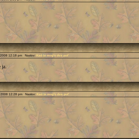
, 2008 12:18 pm Naslov:
Kad bi mog'o dva put'
 ja.
, 2008 12:28 pm Naslov:
Kad bi mog'o dva put'