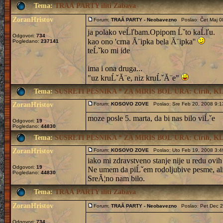
Tema:
TRAĂ PARTY iliti Zabava
ZoranHristov
Forum:
TRAĂ PARTY - Neobavezno
Poslao: Čet Maj 0
ja polako veĹľbam.Opipom Ĺˇto kaĹľu.
Odgovori:
734
kao ono 'crna Ă¨ipka bela Ă¨ipka''
Pogledano:
237141
teĹˇko mi ide
ima i ona druga...
"uz kruĹˇĂ¨e, niz kruĹˇĂ¨e"
Tema:
SUSRETI PESNIKA * ZA MIRIS BOĹ˝URA: Cirih, KĹ 
ZoranHristov
Forum:
KOSOVO ZOVE
Poslao: Sre Feb 20, 2008 9:
moze posle 5. marta, da bi nas bilo viĹˇe
Odgovori:
19
Pogledano:
44830
Tema:
SUSRETI PESNIKA * ZA MIRIS BOĹ˝URA: Cirih, KĹ 
ZoranHristov
Forum:
KOSOVO ZOVE
Poslao: Uto Feb 19, 2008 3:
iako mi zdravstveno stanje nije u redu ovi
Odgovori:
19
Ne umem da piĹˇem rodoljubive pesme, ali 
Pogledano:
44830
SreĂ¦no nam bilo.
Tema:
TRAĂ PARTY iliti Zabava
ZoranHristov
Forum:
TRAĂ PARTY - Neobavezno
Poslao: Pet Dec 2
Odgovori:
734