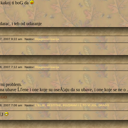
 kakoj ti boG da
darac, i teb od udaranje
7, 2007 9:22 am Naslov:
Dijagnozerizacija
6, 2007 7:12 am Naslov:
Dijagnozerizacija
vni problem.
 ubave Ĺľene i one koje su oseĂ¦aju da su ubave, i one koje se ne o .
RAGO
6, 2007 7:06 am Naslov:
Ĺ˝ELJE, ĂESTITKE, POZDRAVI I Ĺ TO VI JOĹ DRAGO
ЕЈ