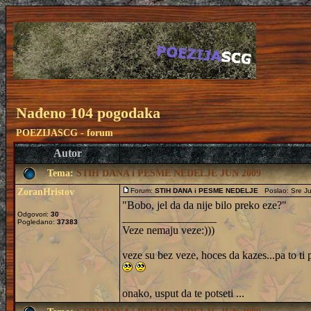
Nađeno 104 pogodaka
POEZIJASCG - forum
Autor
Tema:
STIH DANA i PESME NEDELJE JUN 2009
ZoranHristov
Forum:
STIH DANA i PESME NEDELJE
Poslao: Sre Ju
"Bobo, jel da da nije bilo preko eze?"
Odgovori:
30
_________________
Pogledano:
37383
Veze nemaju veze:)))
veze su bez veze, hoces da kazes...pa to ti
onako, usput da te potseti ...