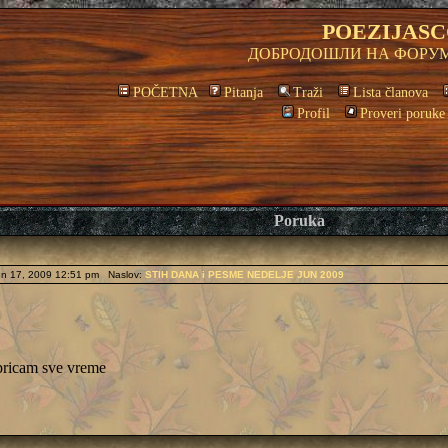
POEZIJASC
ДОБРОДОШЛИ НА ФОРУМ
POČETNA
Pitanja
Traži
Lista članova
Profil
Proveri poruke
Poruka
n 17, 2009 12:51 pm Naslov:
STIH DANA i PESME NEDELJE JUN 2009
 pricam sve vreme