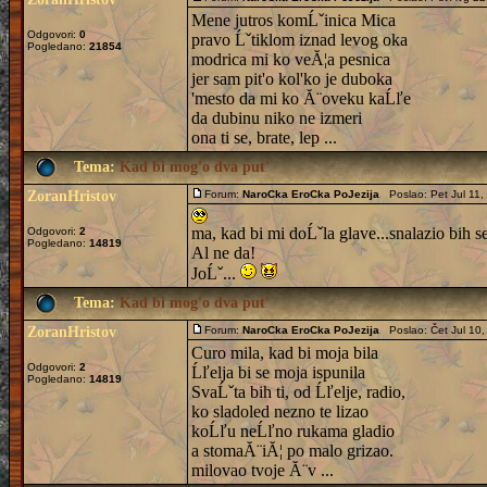
Mene jutros komĹˇinica Mica
Odgovori:
0
pravo Ĺˇtiklom iznad levog oka
Pogledano:
21854
modrica mi ko veĂ¦a pesnica
jer sam pit'o kol'ko je duboka
'mesto da mi ko Ă¨oveku kaĹľe
da dubinu niko ne izmeri
ona ti se, brate, lep ...
Tema:
Kad bi mog'o dva put'
ZoranHristov
Forum:
NaroCka EroCka PoJezija
Poslao: Pet Jul 11
ma, kad bi mi doĹˇla glave...snalazio bih se
Odgovori:
2
Pogledano:
14819
Al ne da!
JoĹˇ...
Tema:
Kad bi mog'o dva put'
ZoranHristov
Forum:
NaroCka EroCka PoJezija
Poslao: Čet Jul 10
Curo mila, kad bi moja bila
Odgovori:
2
Ĺľelja bi se moja ispunila
Pogledano:
14819
SvaĹˇta bih ti, od Ĺľelje, radio,
ko sladoled nezno te lizao
koĹľu neĹľno rukama gladio
a stomaĂ¨iĂ¦ po malo grizao.
milovao tvoje Ă¨v ...