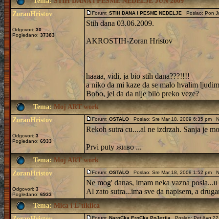
Tema:
STIH DANA i PESME NEDELJE JUN 2009
ZoranHristov
Forum:
STIH DANA i PESME NEDELJE
Poslao: Pon J
Stih dana 03.06.2009.
Odgovori:
30
Pogledano:
37383
AKROSTIH-Zoran Hristov
haaaa, vidi, ja bio stih dana???!!!!
a niko da mi kaze da se malo hvalim ljudim
Bobo, jel da da nije bilo preko veze?
Tema:
Moj ART work
ZoranHristov
Forum:
OSTALO
Poslao: Sre Mar 18, 2009 6:35 pm N
Rekoh sutra cu....al ne izdrzah. Sanja je m
Odgovori:
3
Pogledano:
6933
Prvi putу живо ...
Tema:
Moj ART work
ZoranHristov
Forum:
OSTALO
Poslao: Sre Mar 18, 2009 1:52 pm N
Ne mog' danas, imam neka vazna posla...u
Odgovori:
3
Al zato sutra...ima sve da napisem, a druga
Pogledano:
6933
Tema:
Mica i Ĺˇtiklica
ZoranHristov
Forum:
NaroCka EroCka PoJezija
Poslao: Pet Avg 22