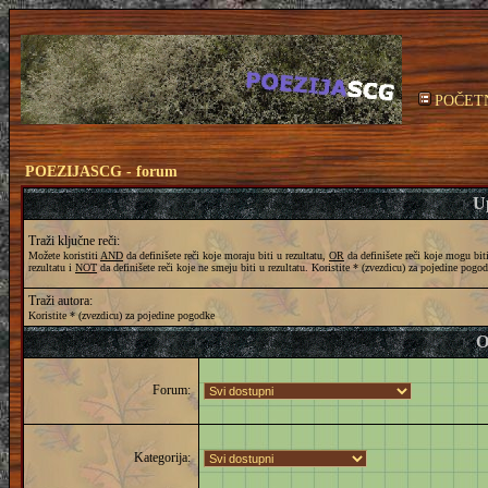
POČET
POEZIJASCG - forum
Up
Traži ključne reči:
Možete koristiti
AND
da definišete reči koje moraju biti u rezultatu,
OR
da definišete reči koje mogu bit
rezultatu i
NOT
da definišete reči koje ne smeju biti u rezultatu. Koristite * (zvezdicu) za pojedine pogo
Traži autora:
Koristite * (zvezdicu) za pojedine pogodke
O
Forum:
Kategorija: