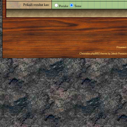
Prikaži rezultat kao:
Poruke
Teme
Powered
Chronicles phpBB2 theme by
Jakob Persson