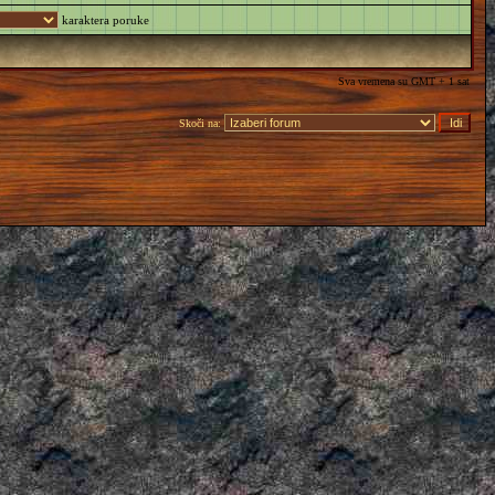
karaktera poruke
Sva vremena su GMT + 1 sat
Skoči na: