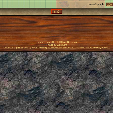
Pretraži prvih
Powered by
phpBB
© 2001 phpBB Group
Prevod by
CyberCom
Chronicles phpBB2 theme by
Jakob Persson
(
http://www.eddingschronicles.com
). Stone textures by
Patty Herford
. .