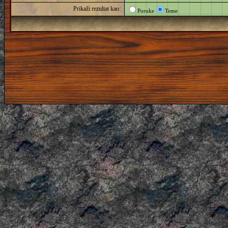
Prikaži rezultat kao:
Poruke
Teme