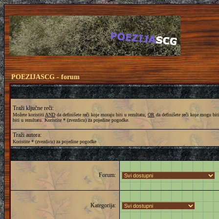
POEZIJASCG - forum
Traži ključne reči:
Možete koristiti
AND
da definišete reči koje moraju biti u rezultatu,
OR
da definišete reči koje mogu biti
biti u rezultatu. Koristite * (zvezdicu) za pojedine pogodke.
Traži autora:
Koristite * (zvezdicu) za pojedine pogodke
Forum:
Kategorija: