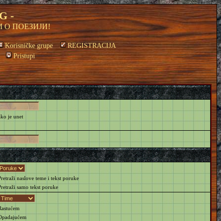
G -
 О ПОЕЗИЈИ!
Korisničke grupe
REGISTRACIJA
Pristupi
ako je unet
retraži naslove teme i tekst poruke
retraži samo tekst poruke
astućem
padajućem