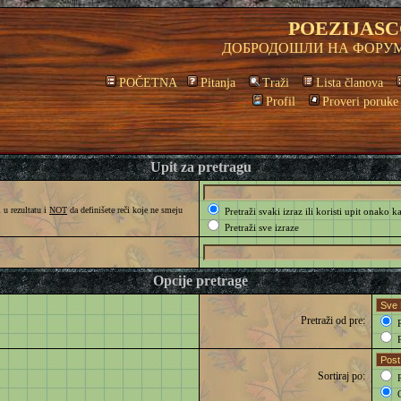
POEZIJASC
ДОБРОДОШЛИ НА ФОРУМ
POČETNA
Pitanja
Traži
Lista članova
Profil
Proveri poruke
Upit za pretragu
 u rezultatu i
NOT
da definišete reči koje ne smeju
Pretraži svaki izraz ili koristi upit onako k
Pretraži sve izraze
Opcije pretrage
Pretraži od pre:
P
P
Sortiraj po:
R
O