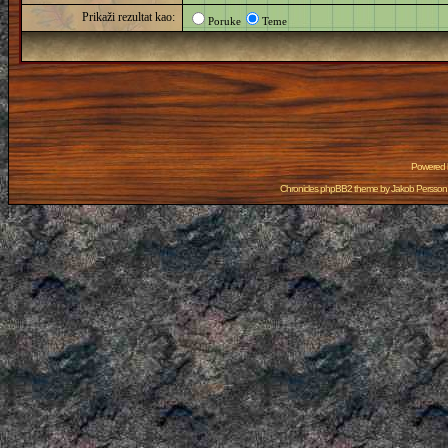
Prikaži rezultat kao:
Poruke
Teme
Powered
Chronicles phpBB2 theme by
Jakob Persson