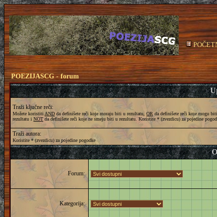
POČET
POEZIJASCG - forum
Up
Traži ključne reči:
Možete koristiti
AND
da definišete reči koje moraju biti u rezultatu,
OR
da definišete reči koje mogu bit
rezultatu i
NOT
da definišete reči koje ne smeju biti u rezultatu. Koristite * (zvezdicu) za pojedine pogo
Traži autora:
Koristite * (zvezdicu) za pojedine pogodke
O
Forum:
Kategorija: