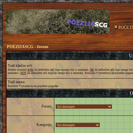
POČET
POEZIJASCG - forum
Up
Traži ključne reči:
Možete koristiti
AND
da definišete reči koje moraju biti u rezultatu,
OR
da definišete reči koje mogu bit
rezultatu i
NOT
da definišete reči koje ne smeju biti u rezultatu. Koristite * (zvezdicu) za pojedine pogo
Traži autora:
Koristite * (zvezdicu) za pojedine pogodke
O
Forum:
Kategorija: