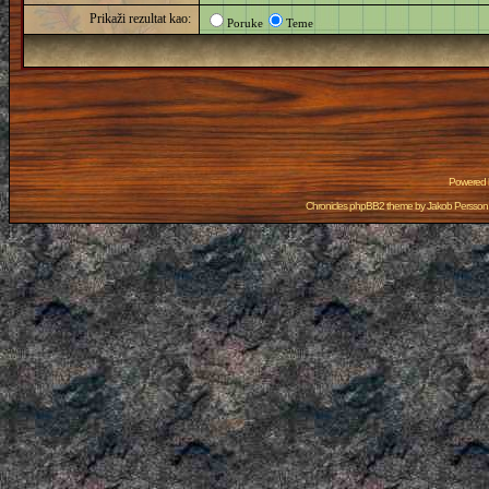
Prikaži rezultat kao:
Poruke
Teme
Powered
Chronicles phpBB2 theme by
Jakob Persson