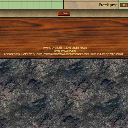
Pretraži prvih
Powered by
phpBB
© 2001 phpBB Group
Prevod by
CyberCom
Chronicles phpBB2 theme by
Jakob Persson
(
http://www.eddingschronicles.com
). Stone textures by
Patty Herford
. .