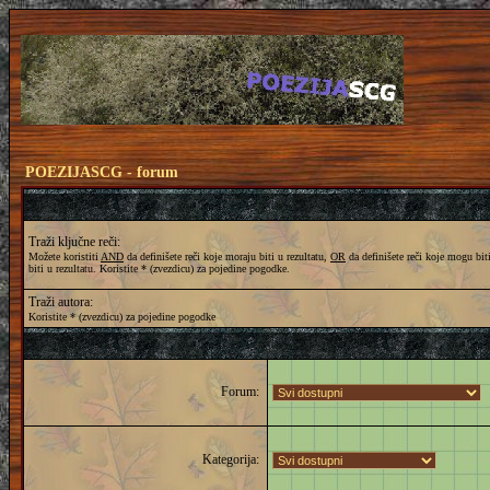
POEZIJASCG - forum
Traži ključne reči:
Možete koristiti
AND
da definišete reči koje moraju biti u rezultatu,
OR
da definišete reči koje mogu biti
biti u rezultatu. Koristite * (zvezdicu) za pojedine pogodke.
Traži autora:
Koristite * (zvezdicu) za pojedine pogodke
Forum:
Kategorija: