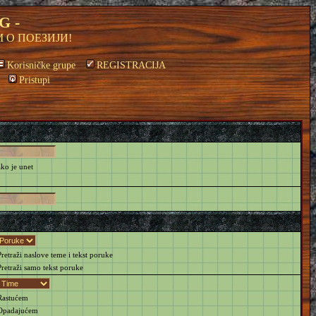
G -
 О ПОЕЗИЈИ!
Korisničke grupe
REGISTRACIJA
Pristupi
ako je unet
retraži naslove teme i tekst poruke
retraži samo tekst poruke
astućem
padajućem