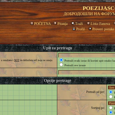
POEZIJASC
ДОБРОДОШЛИ НА ФОРУМ
POČETNA
Pitanja
Traži
Lista članova
Profil
Proveri poruke
Upit za pretragu
 u rezultatu i
NOT
da definišete reči koje ne smeju
Pretraži svaki izraz ili koristi upit onako k
Pretraži sve izraze
Opcije pretrage
Pretraži od pre:
P
P
Sortiraj po:
R
O