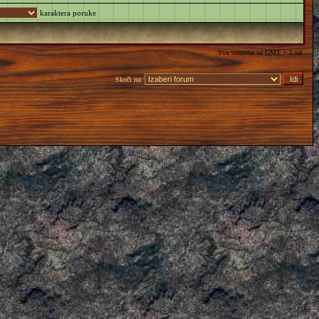
karaktera poruke
Sva vremena su GMT + 1 sat
Skoči na: