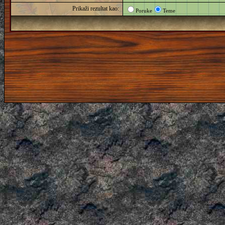
Prikaži rezultat kao:
Poruke
Teme