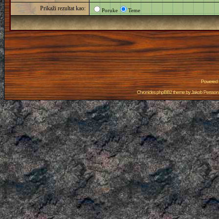
Prikaži rezultat kao:
Poruke
Teme
Powered
Chronicles phpBB2 theme by
Jakob Persson