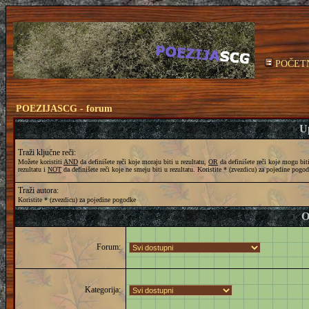
POČET
POEZIJASCG - forum
Up
Traži ključne reči:
Možete koristiti
AND
da definišete reči koje moraju biti u rezultatu,
OR
da definišete reči koje mogu bit
rezultatu i
NOT
da definišete reči koje ne smeju biti u rezultatu. Koristite * (zvezdicu) za pojedine pogo
Traži autora:
Koristite * (zvezdicu) za pojedine pogodke
O
Forum:
Kategorija: