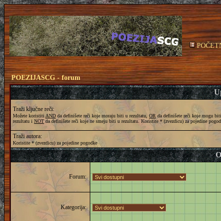
POČET
POEZIJASCG - forum
Up
Traži ključne reči:
Možete koristiti
AND
da definišete reči koje moraju biti u rezultatu,
OR
da definišete reči koje mogu bit
rezultatu i
NOT
da definišete reči koje ne smeju biti u rezultatu. Koristite * (zvezdicu) za pojedine pogo
Traži autora:
Koristite * (zvezdicu) za pojedine pogodke
O
Forum:
Kategorija: