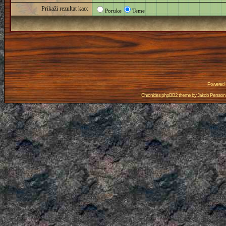
Prikaži rezultat kao:
Poruke
Teme
Powered
Chronicles phpBB2 theme by
Jakob Persson