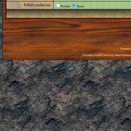
Prikaži rezultat kao:
Poruke
Teme
Powered
Chronicles phpBB2 theme by
Jakob Persson