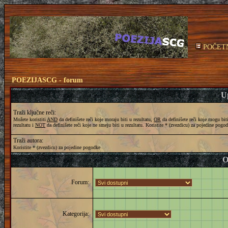
POČET
POEZIJASCG - forum
Up
Traži ključne reči:
Možete koristiti
AND
da definišete reči koje moraju biti u rezultatu,
OR
da definišete reči koje mogu bit
rezultatu i
NOT
da definišete reči koje ne smeju biti u rezultatu. Koristite * (zvezdicu) za pojedine pogo
Traži autora:
Koristite * (zvezdicu) za pojedine pogodke
O
Forum:
Kategorija: