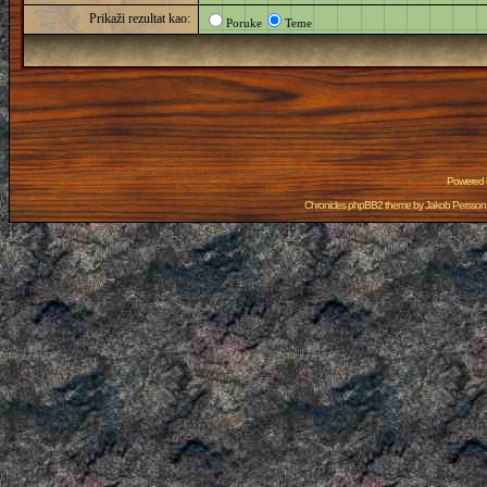
Prikaži rezultat kao:
Poruke
Teme
Powered
Chronicles phpBB2 theme by
Jakob Persson