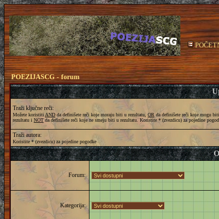
POČET
POEZIJASCG - forum
Up
Traži ključne reči:
Možete koristiti
AND
da definišete reči koje moraju biti u rezultatu,
OR
da definišete reči koje mogu bit
rezultatu i
NOT
da definišete reči koje ne smeju biti u rezultatu. Koristite * (zvezdicu) za pojedine pogo
Traži autora:
Koristite * (zvezdicu) za pojedine pogodke
O
Forum:
Kategorija: