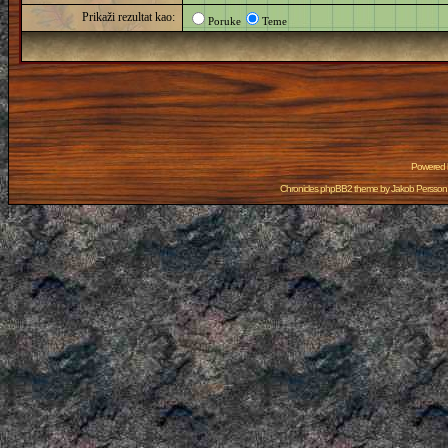
Prikaži rezultat kao:
Poruke
Teme
Powered
Chronicles phpBB2 theme by
Jakob Persson