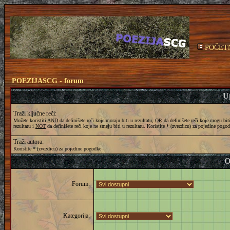
POČET
POEZIJASCG - forum
Up
Traži ključne reči:
Možete koristiti
AND
da definišete reči koje moraju biti u rezultatu,
OR
da definišete reči koje mogu bit
rezultatu i
NOT
da definišete reči koje ne smeju biti u rezultatu. Koristite * (zvezdicu) za pojedine pogo
Traži autora:
Koristite * (zvezdicu) za pojedine pogodke
O
Forum:
Kategorija: