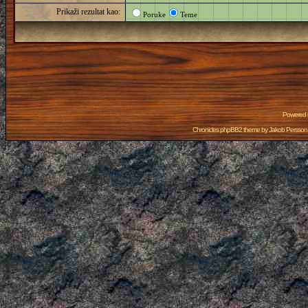
Prikaži rezultat kao:
Poruke
Teme
Powered
Chronicles phpBB2 theme by
Jakob Persson