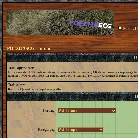
POČET
POEZIJASCG - forum
Up
Traži ključne reči:
Možete koristiti
AND
da definišete reči koje moraju biti u rezultatu,
OR
da definišete reči koje mogu bit
rezultatu i
NOT
da definišete reči koje ne smeju biti u rezultatu. Koristite * (zvezdicu) za pojedine pogo
Traži autora:
Koristite * (zvezdicu) za pojedine pogodke
O
Forum:
Kategorija: