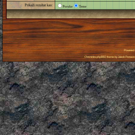
Prikaži rezultat kao:
Poruke
Teme
Powered
Chronicles phpBB2 theme by
Jakob Persson