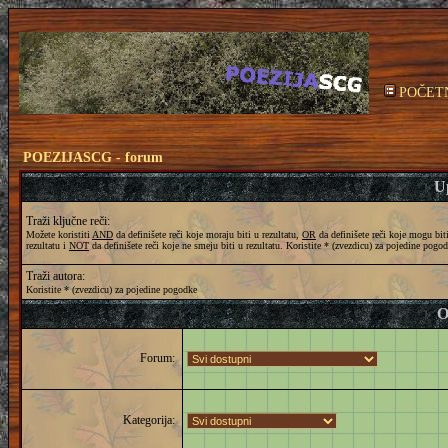
POČET
POEZIJASCG - forum
Up
Traži ključne reči:
Možete koristiti
AND
da definišete reči koje moraju biti u rezultatu,
OR
da definišete reči koje mogu bit
rezultatu i
NOT
da definišete reči koje ne smeju biti u rezultatu. Koristite * (zvezdicu) za pojedine pogo
Traži autora:
Koristite * (zvezdicu) za pojedine pogodke
O
Forum:
Kategorija: