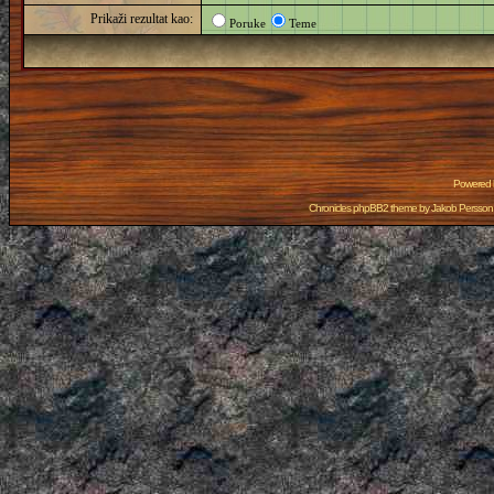
Prikaži rezultat kao:
Poruke
Teme
Powered
Chronicles phpBB2 theme by
Jakob Persson