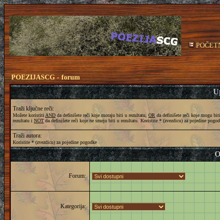
POČET
POEZIJASCG - forum
Up
Traži ključne reči:
Možete koristiti
AND
da definišete reči koje moraju biti u rezultatu,
OR
da definišete reči koje mogu bit
rezultatu i
NOT
da definišete reči koje ne smeju biti u rezultatu. Koristite * (zvezdicu) za pojedine pogo
Traži autora:
Koristite * (zvezdicu) za pojedine pogodke
O
Forum:
Kategorija: