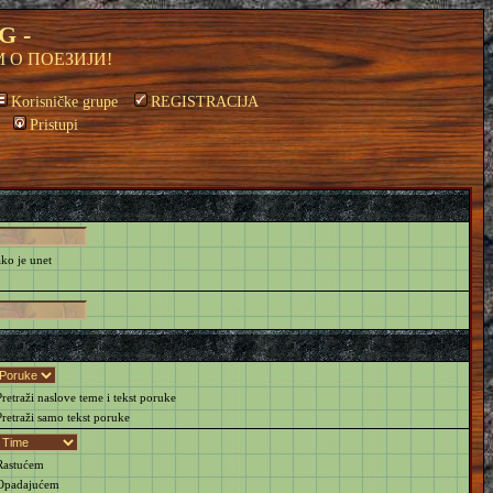
G -
 О ПОЕЗИЈИ!
Korisničke grupe
REGISTRACIJA
Pristupi
ako je unet
retraži naslove teme i tekst poruke
retraži samo tekst poruke
astućem
padajućem