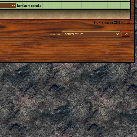
karaktera poruke
Sva vremena su GMT + 1 sat
Skoči na: