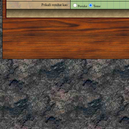
Prikaži rezultat kao:
Poruke
Teme