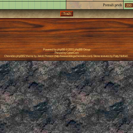
Pretraži prvih
Powered by
phpBB
© 2001 phpBB Group
Prevod by
CyberCom
Chronicles phpBB2 theme by
Jakob Persson
(
http://www.eddingschronicles.com
). Stone textures by
Patty Herford
. .