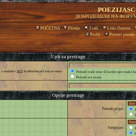
POEZIJASC
ДОБРОДОШЛИ НА ФОРУМ
POČETNA
Pitanja
Traži
Lista članova
Profil
Proveri poruke
Upit za pretragu
 u rezultatu i
NOT
da definišete reči koje ne smeju
Pretraži svaki izraz ili koristi upit onako k
Pretraži sve izraze
Opcije pretrage
Pretraži od pre:
P
P
Sortiraj po:
R
O