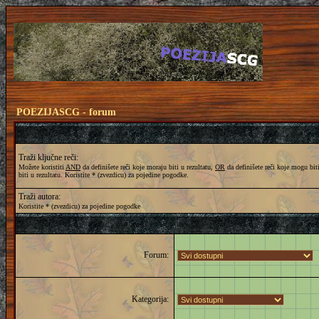
POEZIJASCG - forum
Traži ključne reči:
Možete koristiti
AND
da definišete reči koje moraju biti u rezultatu,
OR
da definišete reči koje mogu biti
biti u rezultatu. Koristite * (zvezdicu) za pojedine pogodke.
Traži autora:
Koristite * (zvezdicu) za pojedine pogodke
Forum:
Kategorija: