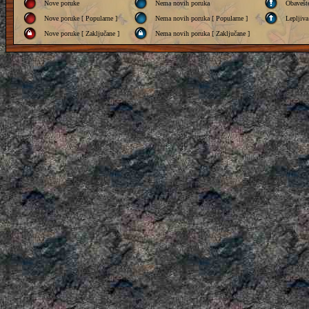
Nove poruke
Nema novih poruka
Obavešt
Nove poruke [ Popularne ]
Nema novih poruka [ Popularne ]
Lepljiva
Nove poruke [ Zaključane ]
Nema novih poruka [ Zaključane ]