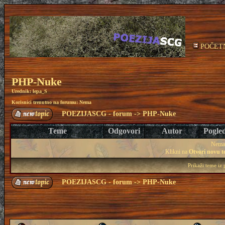
POČET
PHP-Nuke
Urednik:
lepa_S
Korisnici trenutno na forumu: Nema
POEZIJASCG - forum
->
PHP-Nuke
Teme
Odgovori
Autor
Pogle
Nema 
Klikni na
Otvori novu 
Prikaži teme iz
POEZIJASCG - forum
->
PHP-Nuke