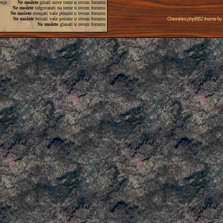
enje
Ne možete
pisati nove teme u ovom forumu
Ne možete
odgovarati na teme u ovom forumu
Ne možete
menjati vaše poruke u ovom forumu
Ne možete
brisati vaše poruke u ovom forumu
Chronicles phpBB2 theme by
Ne možete
glasati u ovom forumu