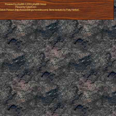
Powered by
phpBB
© 2001 phpBB Group
Prevod by
CyberCom
Jakob Persson
(
http://www.eddingschronicles.com
). Stone textures by
Patty Herford
. .