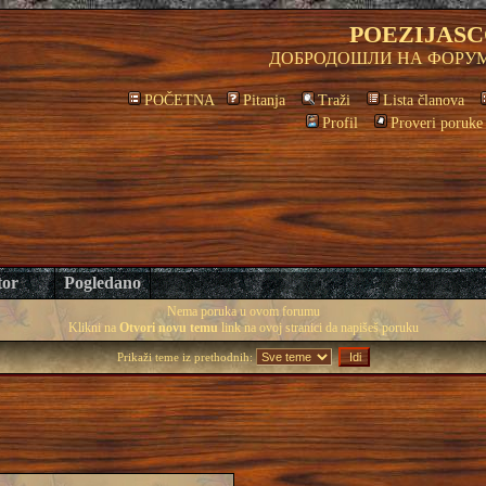
POEZIJASC
ДОБРОДОШЛИ НА ФОРУМ
POČETNA
Pitanja
Traži
Lista članova
Profil
Proveri poruke
tor
Pogledano
Nema poruka u ovom forumu
Klikni na
Otvori novu temu
link na ovoj stranici da napišeš poruku
Prikaži teme iz prethodnih: