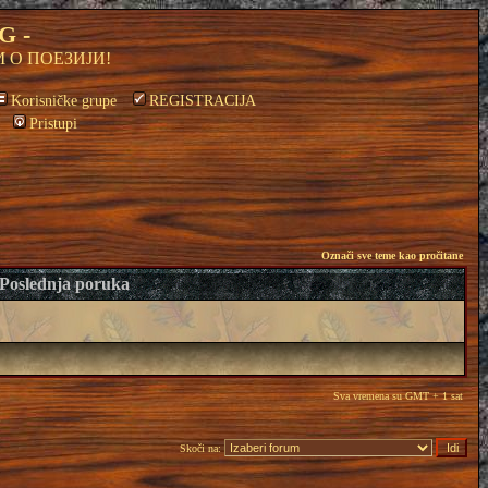
G -
 О ПОЕЗИЈИ!
Korisničke grupe
REGISTRACIJA
Pristupi
Označi sve teme kao pročitane
Poslednja poruka
Sva vremena su GMT + 1 sat
Skoči na: