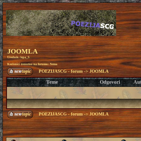
JOOMLA
Urednik:
lepa_S
Korisnici trenutno na forumu: Nema
POEZIJASCG - forum
->
JOOMLA
Teme
Odgovori
Au
POEZIJASCG - forum
->
JOOMLA