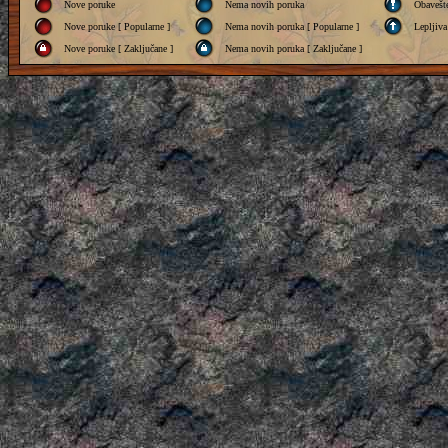
Nove poruke
Nema novih poruka
Obavešt
Nove poruke [ Popularne ]
Nema novih poruka [ Popularne ]
Lepljiva
Nove poruke [ Zaključane ]
Nema novih poruka [ Zaključane ]