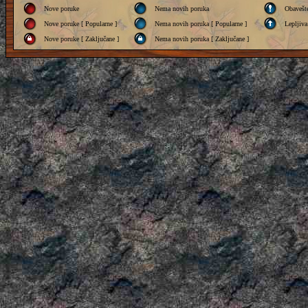
Nove poruke
Nema novih poruka
Obavešt
Nove poruke [ Popularne ]
Nema novih poruka [ Popularne ]
Lepljiva
Nove poruke [ Zaključane ]
Nema novih poruka [ Zaključane ]