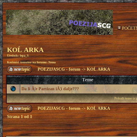
POČET
KOĹ ARKA
Urednik:
lepa_S
Korisnici trenutno na forumu: Nema
POEZIJASCG - forum
->
KOĹ ARKA
Teme
Da li Ă¦e Partizan iĂ¦i dalje???
Prikaži teme iz
POEZIJASCG - forum
->
KOĹ ARKA
Strana
1
od
1