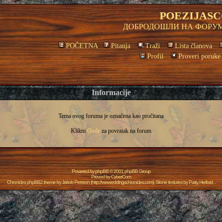
POEZIJASC
ДОБРОДОШЛИ НА ФОРУМ
POČETNA
Pitanja
Traži
Lista članova
Profil
Proveri poruke
Informacije
Tema ovog foruma je označena kao pročitana
Klikni
Ovde
za povratak na forum
Powered by
phpBB
© 2001 phpBB Group
Prevod by
CyberCom
Chronicles phpBB2 theme by
Jakob Persson
(
http://www.eddingschronicles.com
). Stone textures by
Patty Herford
. .