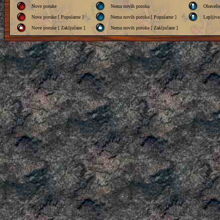
Nove poruke
Nema novih poruka
Obavešt
Nove poruke [ Popularne ]
Nema novih poruka [ Popularne ]
Lepljiva
Nove poruke [ Zaključane ]
Nema novih poruka [ Zaključane ]