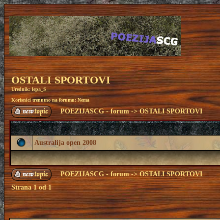
OSTALI SPORTOVI
Urednik:
lepa_S
Korisnici trenutno na forumu: Nema
POEZIJASCG - forum
->
OSTALI SPORTOVI
Australija open 2008
POEZIJASCG - forum
->
OSTALI SPORTOVI
Strana
1
od
1