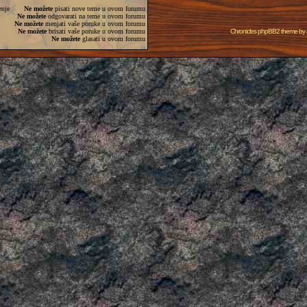
enje
Ne možete
pisati nove teme u ovom forumu
Ne možete
odgovarati na teme u ovom forumu
Ne možete
menjati vaše poruke u ovom forumu
Ne možete
brisati vaše poruke u ovom forumu
Chronicles phpBB2 theme by
Ne možete
glasati u ovom forumu