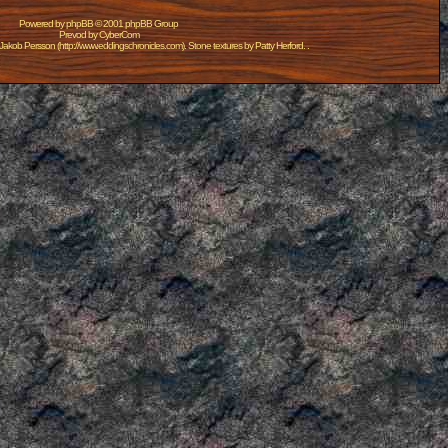
Powered by
phpBB
© 2001 phpBB Group
Prevod by
CyberCom
Jakob Persson
(
http://www.eddingschronicles.com
). Stone textures by
Patty Herford
. .