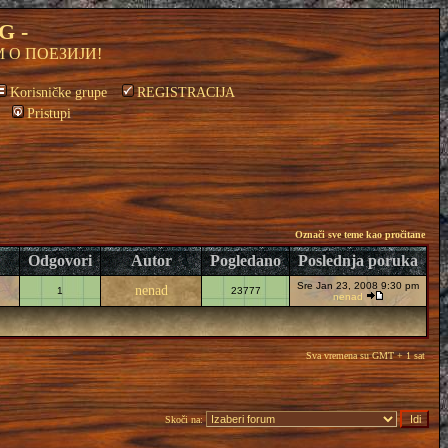
G -
 О ПОЕЗИЈИ!
Korisničke grupe
REGISTRACIJA
Pristupi
Označi sve teme kao pročitane
Odgovori
Autor
Pogledano
Poslednja poruka
Sre Jan 23, 2008 9:30 pm
nenad
1
23777
nenad
Sva vremena su GMT + 1 sat
Skoči na: