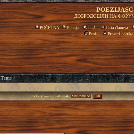
POEZIJASC
ДОБРОДОШЛИ НА ФОРУМ
POČETNA
Pitanja
Traži
Lista članova
Profil
Proveri poruke
Teme
Prikaži teme iz prethodnih: