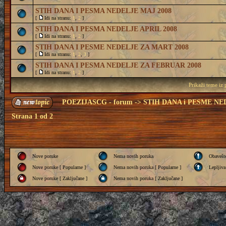
STIH DANA I PESMA NEDELJE MAJ 2008
[
Idi na stranu:
1
,
2
]
STIH DANA I PESMA NEDELJE APRIL 2008
[
Idi na stranu:
1
,
2
]
STIH DANA I PESME NEDELJE ZA MART 2008
[
Idi na stranu:
1
,
2
,
3
]
STIH DANA I PESMA NEDELJE ZA FEBRUAR 2008
[
Idi na stranu:
1
,
2
]
Prikaži teme iz
POEZIJASCG - forum
->
STIH DANA i PESME NE
Strana
1
od
2
Nove poruke
Nema novih poruka
Obavešt
Nove poruke [ Popularne ]
Nema novih poruka [ Popularne ]
Lepljiva
Nove poruke [ Zaključane ]
Nema novih poruka [ Zaključane ]