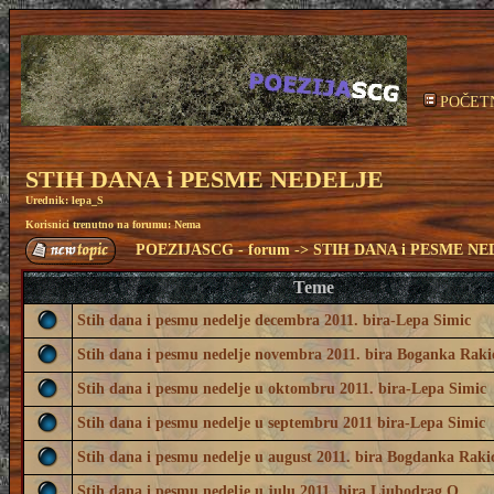
POČET
STIH DANA i PESME NEDELJE
Urednik:
lepa_S
Korisnici trenutno na forumu: Nema
POEZIJASCG - forum
->
STIH DANA i PESME NE
Teme
Stih dana i pesmu nedelje decembra 2011. bira-Lepa Simic
Stih dana i pesmu nedelje novembra 2011. bira Boganka Raki
Stih dana i pesmu nedelje u oktombru 2011. bira-Lepa Simic
Stih dana i pesmu nedelje u septembru 2011 bira-Lepa Simic
Stih dana i pesmu nedelje u august 2011. bira Bogdanka Raki
Stih dana i pesmu nedelje u julu 2011. bira Ljubodrag O.