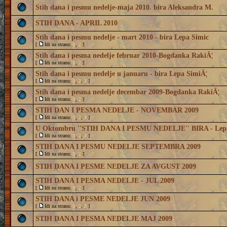
Stih dana i pesmu nedelje-maja 2010. bira Aleksandra M.
STIH DANA - APRIL 2010
Stih dana i pesmu nedelje - mart 2010 - bira Lepa Simic
[
Idi na stranu:
1
,
2
]
Stih dana i pesma nedelje februar 2010-Bogdanka RakiĂ¦
[
Idi na stranu:
1
,
2
]
Stih dana i pesmu nedelje u januaru - bira Lepa SimiĂ¦
[
Idi na stranu:
1
,
2
,
3
]
Stih dana i pesma nedelje decembar 2009-Bogdanka RakiĂ¦
[
Idi na stranu:
1
,
2
]
STIH DAN I PESMA NEDELJE - NOVEMBAR 2009
[
Idi na stranu:
1
,
2
,
3
]
U Oktombru ''STIH DANA I PESMU NEDELJE'' BIRA - Lep
[
Idi na stranu:
1
,
2
,
3
]
STIH DANA I PESMU NEDELJE SEPTEMBRA 2009
[
Idi na stranu:
1
,
2
]
STIH DANA I PESME NEDELJE ZA AVGUST 2009
STIH DANA I PESMA NEDELJE - JUL 2009
[
Idi na stranu:
1
,
2
]
STIH DANA i PESME NEDELJE JUN 2009
[
Idi na stranu:
1
,
2
,
3
]
STIH DANA I PESMA NEDELJE MAJ 2009