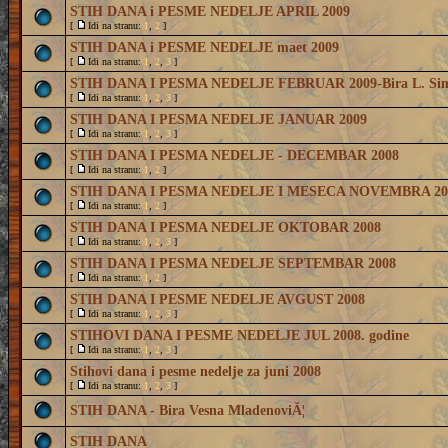
STIH DANA i PESME NEDELJE APRIL 2009
[
Idi na stranu:
1
,
2
]
STIH DANA i PESME NEDELJE maet 2009
[
Idi na stranu:
1
,
2
,
3
]
STIH DANA I PESMA NEDELJE FEBRUAR 2009-Bira L. Sim
[
Idi na stranu:
1
,
2
,
3
]
STIH DANA I PESMA NEDELJE JANUAR 2009
[
Idi na stranu:
1
,
2
,
3
]
STIH DANA I PESMA NEDELJE - DECEMBAR 2008
[
Idi na stranu:
1
,
2
]
STIH DANA I PESMA NEDELJE I MESECA NOVEMBRA 200
[
Idi na stranu:
1
,
2
]
STIH DANA I PESMA NEDELJE OKTOBAR 2008
[
Idi na stranu:
1
,
2
,
3
]
STIH DANA I PESMA NEDELJE SEPTEMBAR 2008
[
Idi na stranu:
1
,
2
]
STIH DANA I PESME NEDELJE AVGUST 2008
[
Idi na stranu:
1
,
2
,
3
]
STIHOVI DANA I PESME NEDELJE JUL 2008. godine
[
Idi na stranu:
1
,
2
,
3
]
Stihovi dana i pesme nedelje za juni 2008
[
Idi na stranu:
1
,
2
,
3
]
STIH DANA - Bira Vesna MladenoviĂ¦
STIH DANA