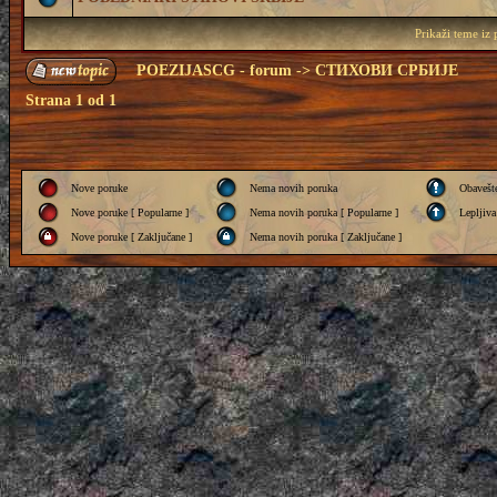
Prikaži teme iz
POEZIJASCG - forum
->
СТИХОВИ СРБИЈЕ
Strana
1
od
1
Nove poruke
Nema novih poruka
Obavešt
Nove poruke [ Popularne ]
Nema novih poruka [ Popularne ]
Lepljiva
Nove poruke [ Zaključane ]
Nema novih poruka [ Zaključane ]