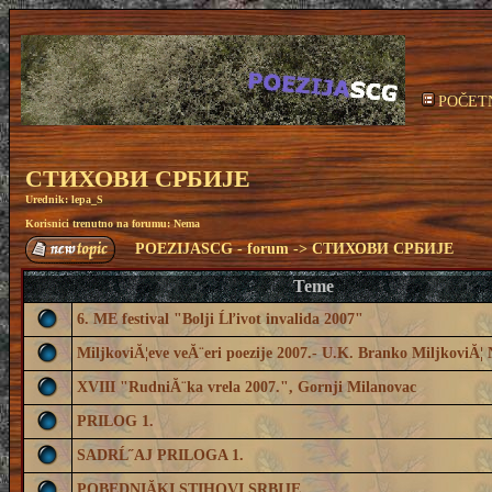
POČET
СТИХОВИ СРБИЈЕ
Urednik:
lepa_S
Korisnici trenutno na forumu: Nema
POEZIJASCG - forum
->
СТИХОВИ СРБИЈЕ
Teme
6. ME festival "Bolji Ĺľivot invalida 2007"
MiljkoviĂ¦eve veĂ¨eri poezije 2007.- U.K. Branko MiljkoviĂ¦ 
XVIII "RudniĂ¨ka vrela 2007.", Gornji Milanovac
PRILOG 1.
SADRĹ˝AJ PRILOGA 1.
POBEDNIĂKI STIHOVI SRBIJE