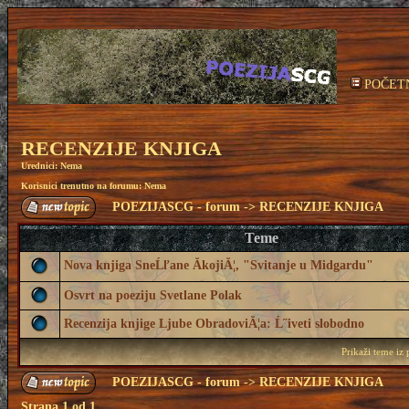
POČET
RECENZIJE KNJIGA
Urednici: Nema
Korisnici trenutno na forumu: Nema
POEZIJASCG - forum
->
RECENZIJE KNJIGA
Teme
Nova knjiga SneĹľane ĂkojiĂ¦, "Svitanje u Midgardu"
Osvrt na poeziju Svetlane Polak
Recenzija knjige Ljube ObradoviĂ¦a: Ĺ˝iveti slobodno
Prikaži teme iz
POEZIJASCG - forum
->
RECENZIJE KNJIGA
Strana
1
od
1