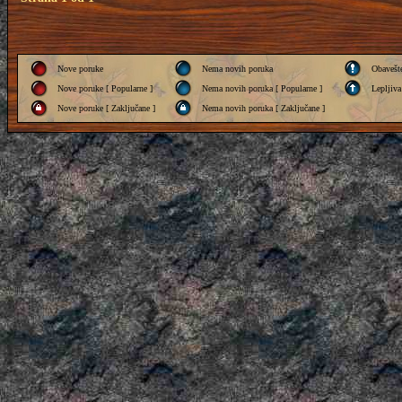
Nove poruke
Nema novih poruka
Obavešt
Nove poruke [ Popularne ]
Nema novih poruka [ Popularne ]
Lepljiva
Nove poruke [ Zaključane ]
Nema novih poruka [ Zaključane ]