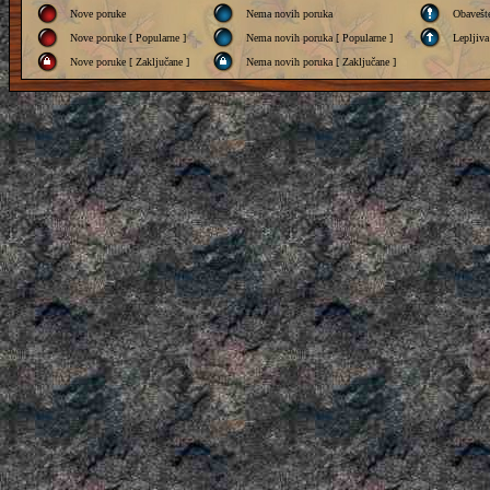
Nove poruke
Nema novih poruka
Obavešt
Nove poruke [ Popularne ]
Nema novih poruka [ Popularne ]
Lepljiva
Nove poruke [ Zaključane ]
Nema novih poruka [ Zaključane ]