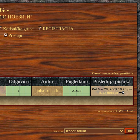
G -
 О ПОЕЗИЈИ!
Korisničke grupe
REGISTRACIJA
Pristupi
Označi sve teme kao pročitane
Odgovori
Autor
Pogledano
Poslednja poruka
Pet Mar 20, 2009 10:25 pm
ljuba-trebotin
1
21538
ljuba-trebotin
Sva vremena su GMT + 1 sat
Skoči na: