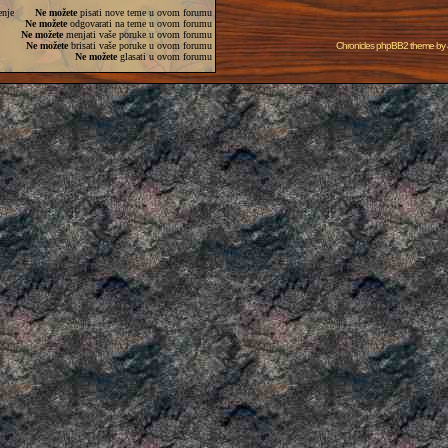
enje
Ne možete
pisati nove teme u ovom forumu
Ne možete
odgovarati na teme u ovom forumu
Ne možete
menjati vaše poruke u ovom forumu
Ne možete
brisati vaše poruke u ovom forumu
Chronicles phpBB2 theme by
Ne možete
glasati u ovom forumu