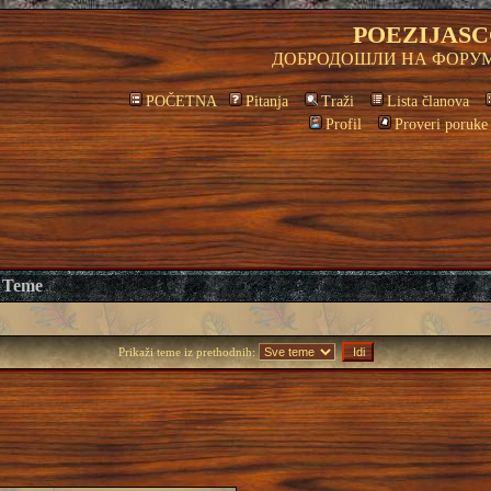
POEZIJASC
ДОБРОДОШЛИ НА ФОРУМ
POČETNA
Pitanja
Traži
Lista članova
Profil
Proveri poruke
Teme
Prikaži teme iz prethodnih: