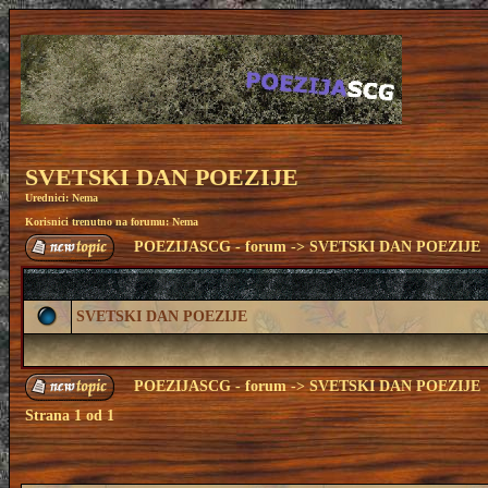
SVETSKI DAN POEZIJE
Urednici: Nema
Korisnici trenutno na forumu: Nema
POEZIJASCG - forum
->
SVETSKI DAN POEZIJE
SVETSKI DAN POEZIJE
POEZIJASCG - forum
->
SVETSKI DAN POEZIJE
Strana
1
od
1