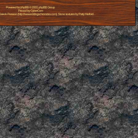
Powered by
phpBB
© 2001 phpBB Group
Prevod by
CyberCom
Jakob Persson
(
http://www.eddingschronicles.com
). Stone textures by
Patty Herford
. .