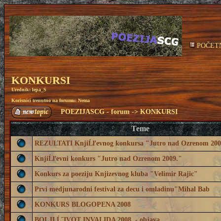
POČET
KONKURSI
Urednik:
lepa_S
Korisnici trenutno na forumu: Nema
POEZIJASCG - forum
->
KONKURSI
Teme
REZULTATI KnjiĹľevnog konkursa "Jutro nad Ozrenom 200
KnjiĹľevni konkurs "Jutro nad Ozrenom 2009."
Konkurs za poeziju Knjizevnog kluba "Velimir Rajic"
Prvi medjunarodni festival za decu i omladinu"Mihal Bab
KONKURS BLOGOPENA 2008
BOLJI Ĺ˝IVOT INVALIDA 2008. - objava