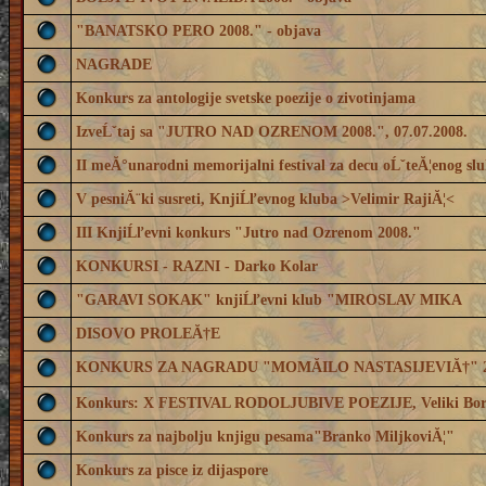
"BANATSKO PERO 2008." - objava
NAGRADE
Konkurs za antologije svetske poezije o zivotinjama
IzveĹˇtaj sa "JUTRO NAD OZRENOM 2008.", 07.07.2008.
II meĂ°unarodni memorijalni festival za decu oĹˇteĂ¦enog sl
V pesniĂ¨ki susreti, KnjiĹľevnog kluba >Velimir RajiĂ¦<
III KnjiĹľevni konkurs "Jutro nad Ozrenom 2008."
KONKURSI - RAZNI - Darko Kolar
"GARAVI SOKAK" knjiĹľevni klub "MIROSLAV MIKA
DISOVO PROLEĂ†E
KONKURS ZA NAGRADU "MOMĂILO NASTASIJEVIĂ†" 2
Konkurs: X FESTIVAL RODOLJUBIVE POEZIJE, Veliki Bor
Konkurs za najbolju knjigu pesama"Branko MiljkoviĂ¦"
Konkurs za pisce iz dijaspore