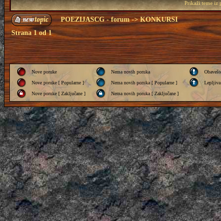
Prikaži teme iz
POEZIJASCG - forum
->
KONKURSI
Strana
1
od
1
Nove poruke
Nema novih poruka
Obavešt
Nove poruke [ Popularne ]
Nema novih poruka [ Popularne ]
Lepljiva
Nove poruke [ Zaključane ]
Nema novih poruka [ Zaključane ]