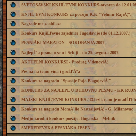
SVETOSAVSKI KNJIĹ˝EVNI KONKURS-otvoren do 12.01.08
KNJIĹ˝EVNI KONKURS za poeziju K.K."Velimir RajiĂ¦",
Nagrade me zaobilaze
Konkurs KnjiĹľevne zajednice Jugoslavije (do 01.12.2007.)
PESNIĂKI MARATON - SOKOBANJA 2007
NajlepĹˇa pesma o selu i Srbiji - do 25. avgusta 2007.
AKTUELNI KONKURSI - Predrag VidenoviĂ¦
Pesma na temu vina i groĹľĂ°a
Konkurs za nagradu "Spasoje Pajo BlagojeviĂ¦"
KONKURS ZA NAJLEPĹ U DUHOVNU PESMU - KK RUJN
MAJSKI KNJIĹ˝EVNI KONKURS â€žJezik nam je otadĹľbi
Konkurs za nagradu MomĂ¨ilo NastasijeviĂ¦ - G. Milanovac
Medjunarodni konkurs poezije: Bugarska - Melnik
SMEDEREVSKA PESNIĂKA JESEN