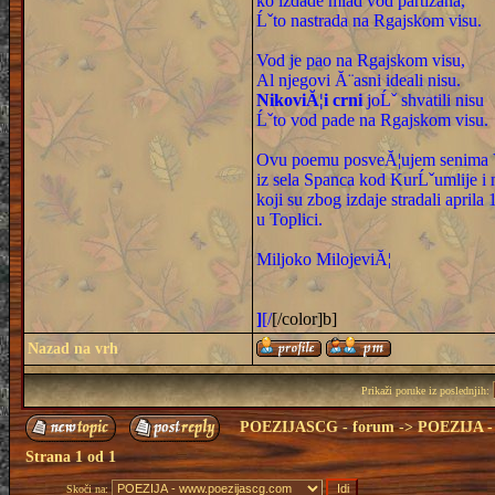
ko izdade mlad vod partizana,
Ĺˇto nastrada na Rgajskom visu.
Vod je pao na Rgajskom visu,
Al njegovi Ă¨asni ideali nisu.
NikoviĂ¦i crni
joĹˇ shvatili nisu
Ĺˇto vod pade na Rgajskom visu.
Ovu poemu posveĂ¦ujem senima V
iz sela Spanca kod KurĹˇumlije 
koji su zbog izdaje stradali april
u Toplici.
Miljoko MilojeviĂ¦
]
[/
[/color]b]
Nazad na vrh
Prikaži poruke iz poslednjih:
POEZIJASCG - forum
->
POEZIJA - 
Strana
1
od
1
Skoči na: