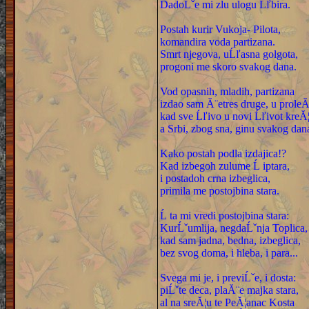
DadoĹˇe mi zlu ulogu Ĺľbira.
Postah kurir Vukoja- Pilota,
komandira voda partizana.
Smrt njegova, uĹľasna golgota,
progoni me skoro svakog dana.
Vod opasnih, mladih, partizana
izdao sam Ă¨etres druge, u proleĂ
kad sve Ĺľivo u novi Ĺľivot kreĂ¦
a Srbi, zbog sna, ginu svakog dan
Kako postah podla izdajica!?
Kad izbegoh zulume Ĺ iptara,
i postadoh crna izbeglica,
primila me postojbina stara.
Ĺ ta mi vredi postojbina stara:
KurĹˇumlija, negdaĹˇnja Toplica,
kad sam jadna, bedna, izbeglica,
bez svog doma, i hleba, i para...
Svega mi je, i previĹˇe, i dosta:
piĹˇte deca, plaĂ¨e majka stara,
al na sreĂ¦u te PeĂ¦anac Kosta