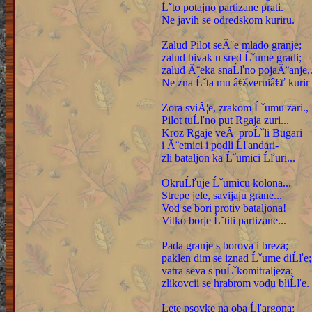
Ĺˇto potajno partizane prati.
Ne javih se odredskom kuriru.
Zalud Pilot seĂ¨e mlado granje;
zalud bivak u sred Ĺˇume gradi;
zalud Ă¨eka snaĹľno pojaĂ¨anje..
Ne zna Ĺˇta mu â€śverniâ€ť kurir 
Zora sviĂ¦e, zrakom Ĺˇumu zari.,
Pilot tuĹľno put Rgaja zuri...
Kroz Rgaje veĂ¦ proĹˇli Bugari
i Ă¨etnici i podli Ĺľandari-
zli bataljon ka Ĺˇumici Ĺľuri...
OkruĹľuje Ĺˇumicu kolona...
Strepe jele, savijaju grane...
Vod se bori protiv bataljona!
Vitko borje Ĺˇtiti partizane...
Pada granje s borova i breza;
paklen dim se iznad Ĺˇume diĹľe;
vatra seva s puĹˇkomitraljeza;
zlikovcii se hrabrom vodu bliĹľe.
Lete psovke na oba Ĺľargona: