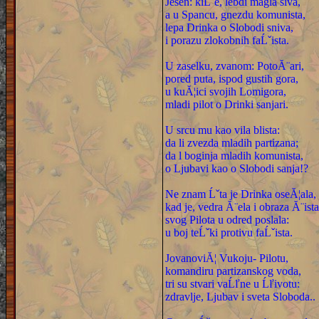
Jesen: kiĹˇe, lebdi magla siva,
a u Spancu, gnezdu komunista,
lepa Drinka o Slobodi sniva,
i porazu zlokobnih faĹˇista.
U zaselku, zvanom: PotoĂ¨ari,
pored puta, ispod gustih gora,
u kuĂ¦ici svojih Lomigora,
mladi pilot o Drinki sanjari.
U srcu mu kao vila blista:
da li zvezda mladih partizana;
da l boginja mladih komunista,
o Ljubavi kao o Slobodi sanja!?
Ne znam Ĺˇta je Drinka oseĂ¦ala,
kad je, vedra Ă¨ela i obraza Ă¨ista
svog Pilota u odred poslala:
u boj teĹˇki protivu faĹˇista.
JovanoviĂ¦ Vukoju- Pilotu,
komandiru partizanskog voda,
tri su stvari vaĹľne u Ĺľivotu:
zdravlje, Ljubav i sveta Sloboda..