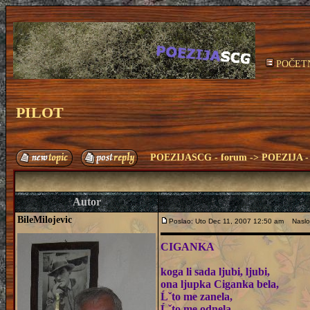
POČET
PILOT
POEZIJASCG - forum
->
POEZIJA - 
Autor
BileMilojevic
Poslao: Uto Dec 11, 2007 12:50 am
Naslo
CIGANKA
koga li sada ljubi, ljubi,
ona ljupka Ciganka bela,
Ĺˇto me zanela,
Ĺˇto me odnela