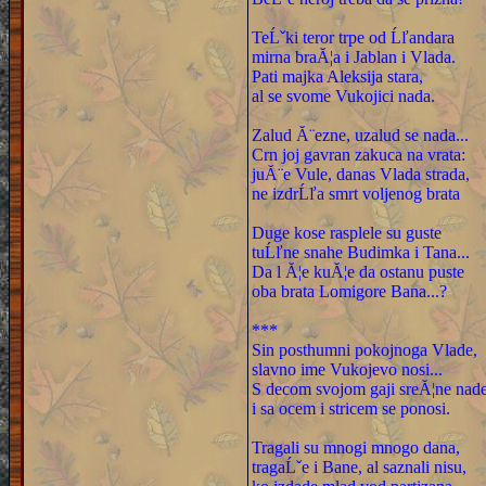
TeĹˇki teror trpe od Ĺľandara
mirna braĂ¦a i Jablan i Vlada.
Pati majka Aleksija stara,
al se svome Vukojici nada.
Zalud Ă¨ezne, uzalud se nada...
Crn joj gavran zakuca na vrata:
juĂ¨e Vule, danas Vlada strada,
ne izdrĹľa smrt voljenog brata
Duge kose rasplele su guste
tuĹľne snahe Budimka i Tana...
Da l Ă¦e kuĂ¦e da ostanu puste
oba brata Lomigore Bana...?
***
Sin posthumni pokojnoga Vlade,
slavno ime Vukojevo nosi...
S decom svojom gaji sreĂ¦ne nade
i sa ocem i stricem se ponosi.
Tragali su mnogi mnogo dana,
tragaĹˇe i Bane, al saznali nisu,