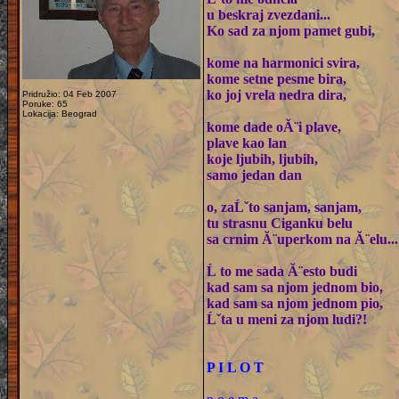
u beskraj zvezdani...
Ko sad za njom pamet gubi,
kome na harmonici svira,
kome setne pesme bira,
ko joj vrela nedra dira,
Pridružio: 04 Feb 2007
Poruke: 65
Lokacija: Beograd
kome dade oĂ¨i plave,
plave kao lan
koje ljubih, ljubih,
samo jedan dan
o, zaĹˇto sanjam, sanjam,
tu strasnu Ciganku belu
sa crnim Ă¨uperkom na Ă¨elu...
Ĺ to me sada Ă¨esto budi
kad sam sa njom jednom bio,
kad sam sa njom jednom pio,
Ĺˇta u meni za njom ludi?!
P I L O T