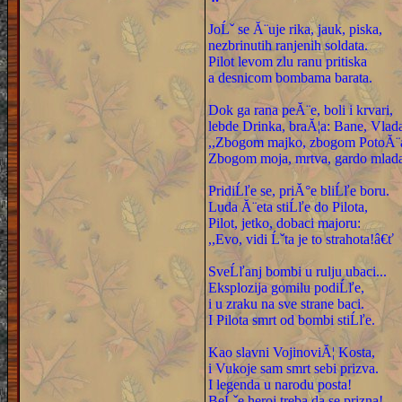
JoĹˇ se Ă¨uje rika, jauk, piska,
nezbrinutih ranjenih soldata.
Pilot levom zlu ranu pritiska
a desnicom bombama barata.
Dok ga rana peĂ¨e, boli i krvari,
lebde Drinka, braĂ¦a: Bane, Vlada
,,Zbogom majko, zbogom PotoĂ¨ar
Zbogom moja, mrtva, gardo mlad
PridiĹľe se, priĂ°e bliĹľe boru.
Luda Ă¨eta stiĹľe do Pilota,
Pilot, jetko, dobaci majoru:
,,Evo, vidi Ĺˇta je to strahota!â€ť
SveĹľanj bombi u rulju ubaci...
Eksplozija gomilu podiĹľe,
i u zraku na sve strane baci.
I Pilota smrt od bombi stiĹľe.
Kao slavni VojinoviĂ¦ Kosta,
i Vukoje sam smrt sebi prizva.
I legenda u narodu posta!
BeĹˇe heroj treba da se prizna!