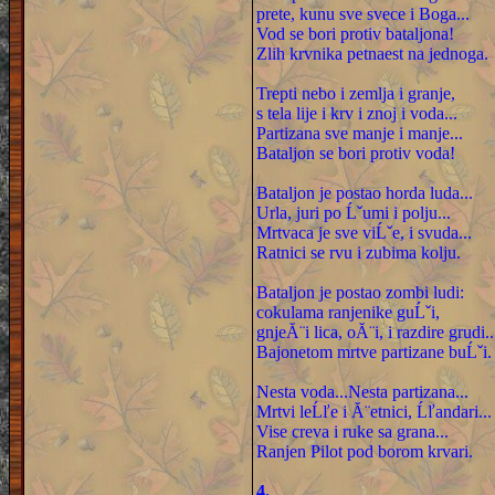
prete, kunu sve svece i Boga...
Vod se bori protiv bataljona!
Zlih krvnika petnaest na jednoga.
Trepti nebo i zemlja i granje,
s tela lije i krv i znoj i voda...
Partizana sve manje i manje...
Bataljon se bori protiv voda!
Bataljon je postao horda luda...
Urla, juri po Ĺˇumi i polju...
Mrtvaca je sve viĹˇe, i svuda...
Ratnici se rvu i zubima kolju.
Bataljon je postao zombi ludi:
cokulama ranjenike guĹˇi,
gnjeĂ¨i lica, oĂ¨i, i razdire grudi..
Bajonetom mrtve partizane buĹˇi.
Nesta voda...Nesta partizana...
Mrtvi leĹľe i Ă¨etnici, Ĺľandari...
Vise creva i ruke sa grana...
Ranjen Pilot pod borom krvari.
4.