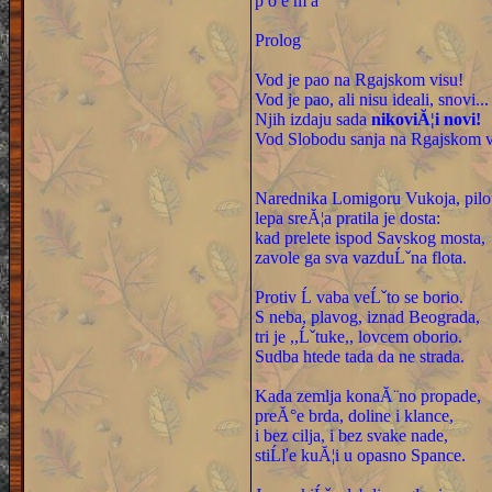
p o e m a
Prolog
Vod je pao na Rgajskom visu!
Vod je pao, ali nisu ideali, snovi...
Njih izdaju sada
nikoviĂ¦i novi!
Vod Slobodu sanja na Rgajskom vi
Narednika Lomigoru Vukoja, pilo
lepa sreĂ¦a pratila je dosta:
kad prelete ispod Savskog mosta,
zavole ga sva vazduĹˇna flota.
Protiv Ĺ vaba veĹˇto se borio.
S neba, plavog, iznad Beograda,
tri je ,,Ĺˇtuke,, lovcem oborio.
Sudba htede tada da ne strada.
Kada zemlja konaĂ¨no propade,
preĂ°e brda, doline i klance,
i bez cilja, i bez svake nade,
stiĹľe kuĂ¦i u opasno Spance.