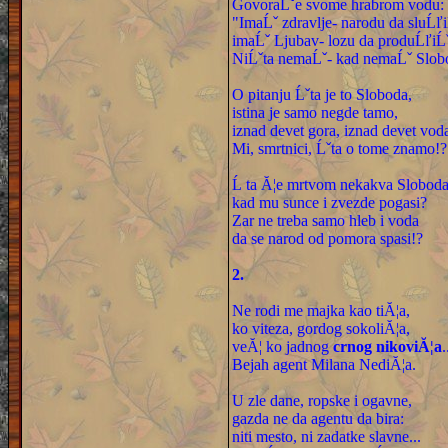
GovoraĹˇe svome hrabrom vodu:
"ImaĹˇ zdravlje- narodu da sluĹľi
imaĹˇ Ljubav- lozu da produĹľiĹˇ
NiĹˇta nemaĹˇ- kad nemaĹˇ Slob
O pitanju Ĺˇta je to Sloboda,
istina je samo negde tamo,
iznad devet gora, iznad devet voda
Mi, smrtnici, Ĺˇta o tome znamo!?
Ĺ ta Ă¦e mrtvom nekakva Sloboda
kad mu sunce i zvezde pogasi?
Zar ne treba samo hleb i voda
da se narod od pomora spasi!?
2.
Ne rodi me majka kao tiĂ¦a,
ko viteza, gordog sokoliĂ¦a,
veĂ¦ ko jadnog
crnog nikoviĂ¦a
.
Bejah agent Milana NediĂ¦a.
U zle dane, ropske i ogavne,
gazda ne da agentu da bira:
niti mesto, ni zadatke slavne...