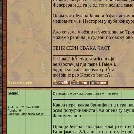
Федерера и да га је од тога делила само
Осим тога Јелена Јанковић фантастично
мешовитим, и Нестором у дубл конкур
Ако се узме у обзир и учествовање Тро
можемо рећи да је судећи по овоме ово
ТЕНИСЕРИ СВАКА ЧАСТ
_________________
Jer imaĹˇ kĂ¦erku, sestricu moju,
ne zaboravljaj nju mene ĹľaleĂ¦i,
tuguj u srcu al s ponosom priĂ¨aj
moj sin je pao Kosovo braneĂ¦i.
Nazad na vrh
nenad
Poslao: Sre Jan 23, 2008 9:30 pm
Naslov:
Каква игра, каква брилијантна игра на
Pridružio: 21 Jan 2008
осам полуфиналиста Ози опена (у мушко
Poruke: 6
Lokacija: Otadzbina Srbija
Феноменално.
Прво је Јелена савладала млађу сестру 
Вилијамс са 2-0, а шлаг на торту је п