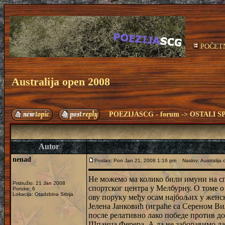
POČET
Australija open 2008
POEZIJASCG - forum
->
OSTALI S
Autor
nenad
Poslao: Pon Jan 21, 2008 1:16 pm
Naslov: Australija
Не можемо ма колико били имуни на сп
Pridružio: 21 Jan 2008
спортског центра у Мелбурну. О томе о
Poruke: 6
Lokacija: Otadzbina Srbija
ову поруку међу осам најбољих у женск
Јелена Јанковић (играће са Сереном Ви
после релативно лако победе против д
Шпанца Ферера. А да не заборавимо да