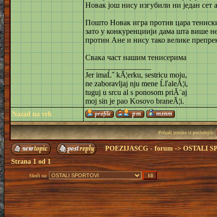
Новак још нису изгубили ни један сет 
Пошто Новак игра против цара тениски
зато у конкуренциији дама шта више не
протин Ане и нису тако велике препре
Свака част нашим тенисерима
_________________
Jer imaĹˇ kĂ¦erku, sestricu moju,
ne zaboravljaj nju mene ĹľaleĂ¦i,
tuguj u srcu al s ponosom priĂ¨aj
moj sin je pao Kosovo braneĂ¦i.
Nazad na vrh
Prikaži poruke iz poslednjih:
POEZIJASCG - forum
->
OSTALI S
Strana
1
od
1
Skoči na: