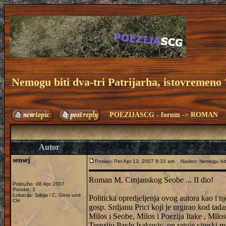
Nemogu biti dva-tri Patrijarha, istovremeno 
POEZIJASCG - forum
->
ROMAN
Autor
sensej
Poslao: Pet Apr 13, 2007 8:33 am
Naslov: Nemogu biti 
Roman M. Crnjanskog Seobe ... II dio!
Pridružio: 08 Apr 2007
Poruke: 3
Lokacija: Srbija i C. Gora und
Politicka opredjeljenja ovog autora kao i n
CH
gosp. Srdjanu Prici koji je urgirao kod tada
Milos i Seobe, Milos i Poezija Itake , Milo
Tereziju Pavle Isakovic ,on ratuje viteski 