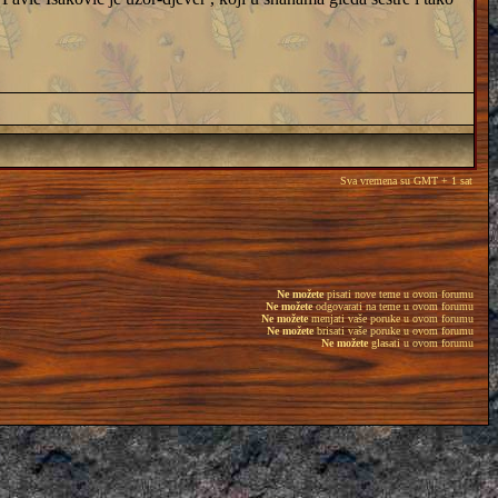
Sva vremena su GMT + 1 sat
Ne možete
pisati nove teme u ovom forumu
Ne možete
odgovarati na teme u ovom forumu
Ne možete
menjati vaše poruke u ovom forumu
Ne možete
brisati vaše poruke u ovom forumu
Ne možete
glasati u ovom forumu