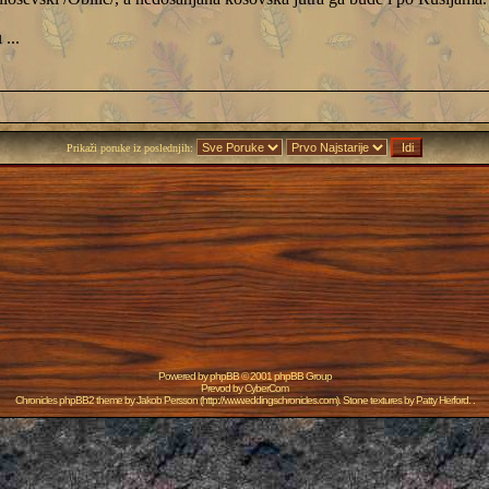
...
Prikaži poruke iz poslednjih:
Powered by
phpBB
© 2001 phpBB Group
Prevod by
CyberCom
Chronicles phpBB2 theme by
Jakob Persson
(
http://www.eddingschronicles.com
). Stone textures by
Patty Herford
. .