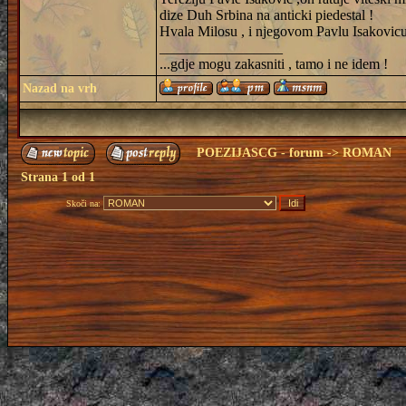
dize Duh Srbina na anticki piedestal !
Hvala Milosu , i njegovom Pavlu Isakovicu 
_________________
...gdje mogu zakasniti , tamo i ne idem !
Nazad na vrh
POEZIJASCG - forum
->
ROMAN
Strana
1
od
1
Skoči na: