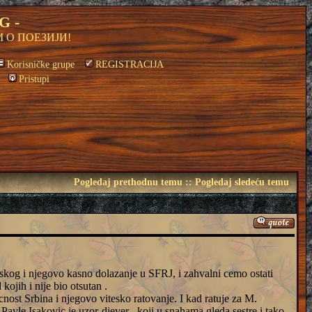
G -
 О ПОЕЗИЈИ!
Korisničke grupe
REGISTRACIJA
Pristupi
Pogledaj prethodnu temu
::
Pogledaj sledeću temu
anskog i njegovo kasno dolazanje u SFRJ, i zahvalni cemo ostati
kojih i nije bio otsutan .
cnost Srbina i njegovo vitesko ratovanje. I kad ratuje za M.
Pavle Isakovic je uzor-djever , koji u snahama gleda sestre i tako