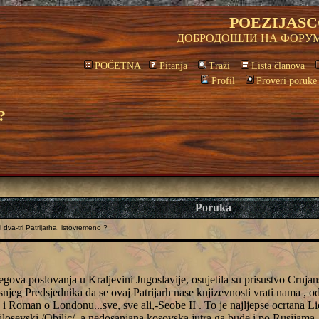
POEZIJASC
ДОБРОДОШЛИ НА ФОРУМ
POČETNA
Pitanja
Traži
Lista članova
Profil
Proveri poruke
?
Poruka
dva-tri Patrijarha, istovremeno ?
jegova poslovanja u Kraljevini Jugoslavije, osujetila su prisustvo Crnj
snjeg Predsjednika da se ovaj Patrijarh nase knjizevnosti vrati nama , od 
s i Roman o Londonu...sve, sve ali,-Seobe II . To je najljepse ocrtana Li
milosevski /Obilic/, a nedosanjana kosovska jutra ga bude i po Rusijama. 