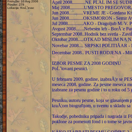
Pridružio: 10 Avg 2006
April 2008...........NE PLAĹ IM SE SUDB
Poruke: 279
Maj 2008............UMESTO PREGOVORA 
Lokacija: KruĹˇevac
Jun 2008............VREME JE - Gordana K
Jun 2008............OKSIMORON - Semir A
Jul 2008.............AKO - Dragoljub M. V.
Avgust 2008.......Nebesen leb - BorĂ¨e P
Septembar 2008..Hodnik bez svetla - Zavi
Oktobar 2008.....OTKAD MISLIM NA NJ
Novebar 2008.... SRPSKI POLITIĂAR - 
Decembar 2008.. PUSTI RODJENA - Mil
IZBOR PESME ZA 2008 GODINU
PoĹˇtovani pesnici.
U februaru 2009. godine, izabraĂ¦e se P
meseca 2008. godine. Za pesme meseca mo
izabrane za pesmu godine i to u roku od 5 
Pesniku, autoru pesme, koja se glasanjem p
kraĂ¦om biografijom, u svemu u skladu sa p
Takodje, pobedniku pripada i nagrada iz
poklone za pomenuti fond i o tome se javn