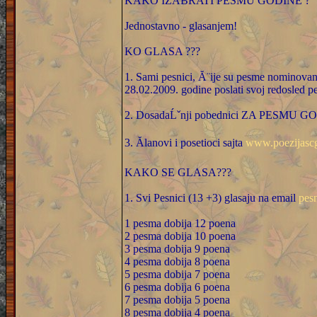
KAKO IZABRATI PESMU GODINE ?
Jednostavno - glasanjem!
KO GLASA ???
1. Sami pesnici, Ă¨ije su pesme nominova
28.02.2009. godine poslati svoj redosled p
2. DosadaĹˇnji pobednici ZA PESMU 
3. Ălanovi i posetioci sajta
www.poezijasc
KAKO SE GLASA???
1. Svi Pesnici (13 +3) glasaju na email
pes
1 pesma dobija 12 poena
2 pesma dobija 10 poena
3 pesma dobija 9 poena
4 pesma dobija 8 poena
5 pesma dobija 7 poena
6 pesma dobija 6 poena
7 pesma dobija 5 poena
8 pesma dobija 4 poena