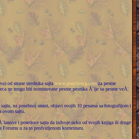
) od strane urednika sajta
www.poezijascg.com
za pesme
eca ne mogu biti nominovane pesme pesnika Ă¨ije su pesme veĂ¦
jtu, na posebnoj strani, objavi svojih 10 pesama sa fotografijom i
a ovom sajtu.
 i posetioce sajta da izdvoje neku od svojih knjiga ili druge
 na Forumu u za to predvidjenom komentaru.