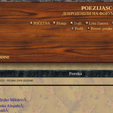
POEZIJASC
ДОБРОДОШЛИ НА ФОРУМ
POČETNA
Pitanja
Traži
Lista članova
Profil
Proveri poruke
ODINE
Poruka
SCG - PESMA 2008 GODINE
jojko MilojeviĂ¦
ka AlispahiĂ¦
nadiĂ¦