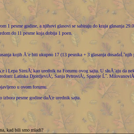
borom 1 pesme godine, a njihovi glasovi se sabiraju do kraja glasanja 29
 redom do 11 pesme koja dobija 1 poen.
asanja kojih Ă¨e biti ukupno 17 (13 pesnika + 3 glasanja dosadaĹˇnjih p
Ă¦e i Lepa SimiĂ¦ kao urednik na Forumu ovog sajta. U sluĂ¨aju da ne
redom: Latinka DjordjeviĂ¦, Sanja PetroviĂ¦, Spasoje Ĺ˝. MilovanoviĂ¦
objavljeno u ovom forumu.
 izbora pesme godine daĂ¦e urednik sajta.
na, kad bili smo mladi?