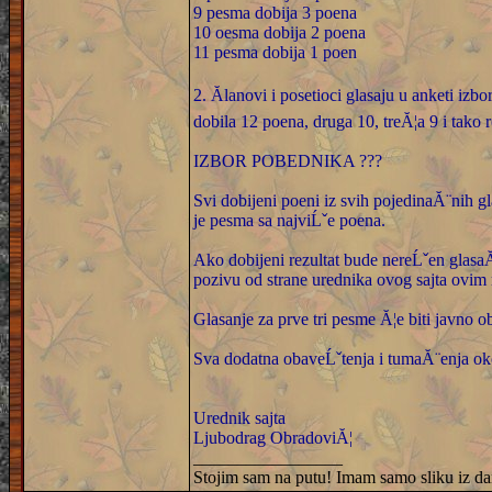
9 pesma dobija 3 poena
10 oesma dobija 2 poena
11 pesma dobija 1 poen
2. Ălanovi i posetioci glasaju u anketi iz
dobila 12 poena, druga 10, treĂ¦a 9 i tako
IZBOR POBEDNIKA ???
Svi dobijeni poeni iz svih pojedinaĂ¨nih gl
je pesma sa najviĹˇe poena.
Ako dobijeni rezultat bude nereĹˇen glasa
pozivu od strane urednika ovog sajta ovim 
Glasanje za prve tri pesme Ă¦e biti javno 
Sva dodatna obaveĹˇtenja i tumaĂ¨enja oko
Urednik sajta
Ljubodrag ObradoviĂ¦
_________________
Stojim sam na putu! Imam samo sliku iz da