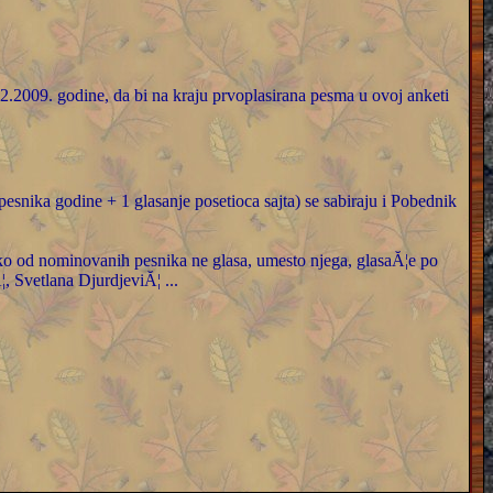
.02.2009. godine, da bi na kraju prvoplasirana pesma u ovoj anketi
esnika godine + 1 glasanje posetioca sajta) se sabiraju i Pobednik
ko od nominovanih pesnika ne glasa, umesto njega, glasaĂ¦e po
, Svetlana DjurdjeviĂ¦ ...