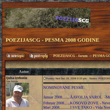
POEZIJASCG - PESMA 2008 GODINE
POEZIJASCG - forum
->
PESMA G
Autor
ljuba-trebotin
Poslao: Ned Dec 28, 2008 9:33 pm
Naslov: POEZIJA
Site Admin
NOMINOVANE PESME:
Januar 2008........ĂAVOLJA VAROĹ -Mil
Februar 2008......KOSOVO ZOVE - Neven
Mart 2008...........I SVE TAKO - Vida Ne