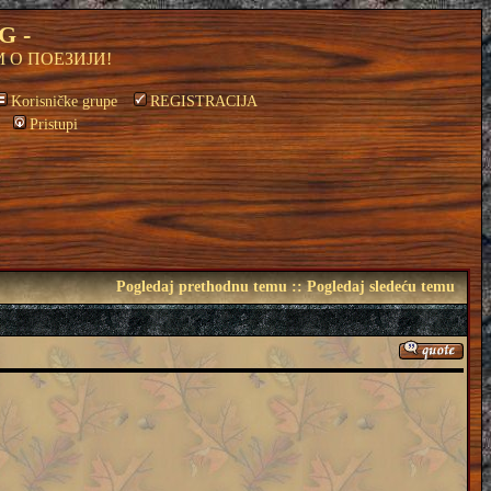
G -
 О ПОЕЗИЈИ!
Korisničke grupe
REGISTRACIJA
Pristupi
Pogledaj prethodnu temu
::
Pogledaj sledeću temu