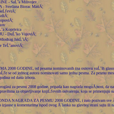
INE - SaĹˇa Milivojev
- Svetlana Biorac MatiĂ¦
neĹľeviĂ¦
vdiĂ¦
 PopoviĂ¦
anov
Ĺˇa Koprivica
U - DuĹˇko VujoviĂ¦
Miodrag JakĹˇiĂ¦
e TeĹˇanoviĂ¦
ESMA 2008 GODINE, od pesama nominovanih (na osnovu vaĹˇih glasova
Ĺľe se od jednog autora nominovati samo jedna pesma. Za pesmu mes
godina od dana izbora.
roglasi za pesmu 2008 godine, pripada kao nagrada moguĂ¦nost, da na sa
ravilima za objavljivanje knjiĹľevnih ostvarenja, koja se primenjuju n
 FONDA NAGRADA ZA PESMU 2008 GODINE, i zato pozivam sve Ă¨lanove
o izjasne u komentarima ispod ovog Ă¨lanka na glavnoj strani sajta ili