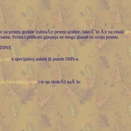
ne za pesmu godine izabraĂ¦e pesmu godine, tako Ĺˇto Ă¦e na email
pe
esama. Pesnici prilikom glasanja ne mogu glasati za svoju pesmu.
GODINE
g.com
u specijalnoj anketi ili putem SMS-a.
nik@poezijascg.com
i to na sledeĂ¦i naĂ¨in: