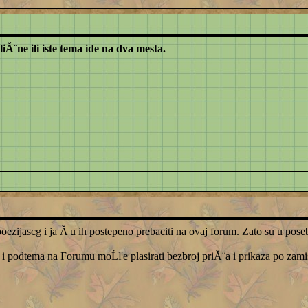
Ă¨ne ili iste tema ide na dva mesta.
poezijascg i ja Ă¦u ih postepeno prebaciti na ovaj forum. Zato su u 
a i podtema na Forumu moĹľe plasirati bezbroj priĂ¨a i prikaza po zamis