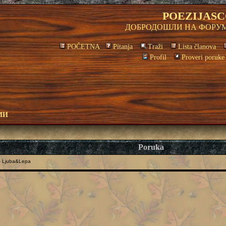
POEZIJASC
ДОБРОДОШЛИ НА ФОРУМ
POČETNA
Pitanja
Traži
Lista članova
Profil
Proveri poruke
МИ
Poruka
 Ljuba&Lepa