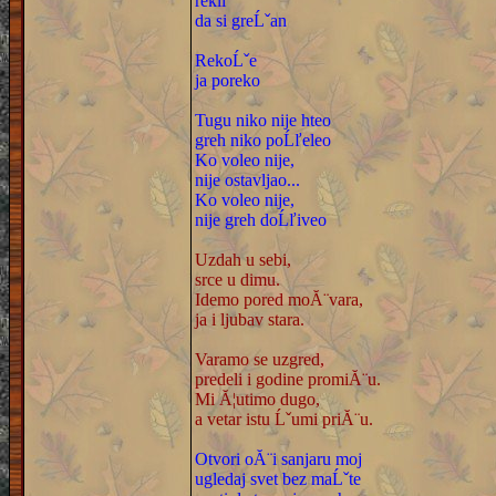
rekli
da si greĹˇan
RekoĹˇe
ja poreko
Tugu niko nije hteo
greh niko poĹľeleo
Ko voleo nije,
nije ostavljao...
Ko voleo nije,
nije greh doĹľiveo
Uzdah u sebi,
srce u dimu.
Idemo pored moĂ¨vara,
ja i ljubav stara.
Varamo se uzgred,
predeli i godine promiĂ¨u.
Mi Ă¦utimo dugo,
a vetar istu Ĺˇumi priĂ¨u.
Otvori oĂ¨i sanjaru moj
ugledaj svet bez maĹˇte