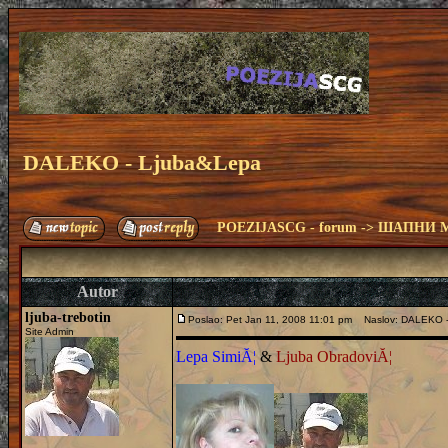
DALEKO - Ljuba&Lepa
POEZIJASCG - forum
->
ШАПНИ 
Autor
ljuba-trebotin
Poslao: Pet Jan 11, 2008 11:01 pm
Naslov: DALEKO -
Site Admin
Lepa SimiĂ¦
&
Ljuba ObradoviĂ¦