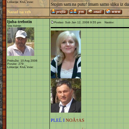
Lokacija: KruĹˇevac
Stojim sam na putu! Imam samo sliku iz da
Nazad na vrh
ljuba-trebotin
Poslao: Sub Jan 12, 2008 9:55 pm
Naslov:
Site Admin
Pridružio: 10 Avg 2006
Poruke: 279
Lokacija: KruĹˇevac
PLEĹ I
NOĂ†AS