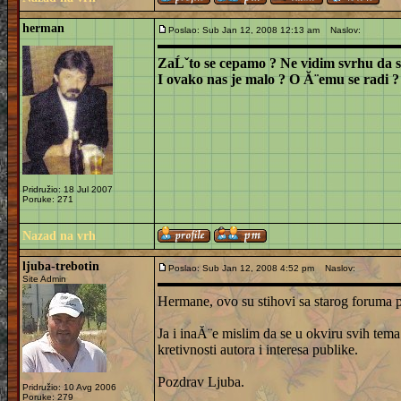
herman
Poslao: Sub Jan 12, 2008 12:13 am
Naslov:
ZaĹˇto se cepamo ? Ne vidim svrhu da sli
I ovako nas je malo ? O Ă¨emu se radi ?
Pridružio: 18 Jul 2007
Poruke: 271
Nazad na vrh
ljuba-trebotin
Poslao: Sub Jan 12, 2008 4:52 pm
Naslov:
Site Admin
Hermane, ovo su stihovi sa starog foruma 
Ja i inaĂ¨e mislim da se u okviru svih tem
kretivnosti autora i interesa publike.
Pozdrav Ljuba.
Pridružio: 10 Avg 2006
_________________
Poruke: 279