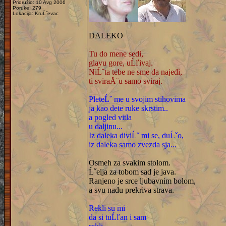
Pridružio: 10 Avg 2006
Poruke: 279
Lokacija: KruĹˇevac
DALEKO
Tu do mene sedi,
glavu gore, uĹľivaj.
NiĹˇta tebe ne sme da najedi,
ti sviraĂ¨u samo sviraj.
PleteĹˇ me u svojim stihovima
ja kao dete ruke skrstim..
a pogled vitla
u daljinu...
Iz daleka diviĹˇ mi se, duĹˇo,
iz daleka samo zvezda sja...
Osmeh za svakim stolom.
Ĺ˝elja za tobom sad je java.
Ranjeno je srce ljubavnim bolom,
a svu nadu prekriva strava.
Rekli su mi
da si tuĹľan i sam