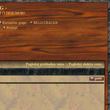
G -
 О ПОЕЗИЈИ!
Korisničke grupe
REGISTRACIJA
Pristupi
Pogledaj prethodnu temu
::
Pogledaj sledeću temu