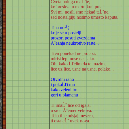
Cveta poluga maĹˇte,
ko breskva u martu kraj puta.
Svi mi, nosili smo nekad taĹˇne,
sad nostalgiju nosimo umesto kaputa.
Tiha noĂ¦
krije se u postelji
prozori posuti zvezdama
Ă¨eznja neukrotivo raste...
Tren ponekad ne prolazi,
mirisi lepi nose nas lako.
Oh, kako Ĺľelim da te mazim,
lice uz lice, usne na usne, polako...
Otvrdni rano
i pokaĹľi mu
kako zeleni trn
gori u plamenu
Ti imaĹˇ lice od igala,
u srcu Ă¨emer vekova.
Telo ti je odsjaj meseca,
ti ostajeĹˇ uvek nova.