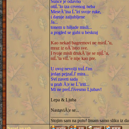
Sunce je odavno
otiĹˇlo iza crvenog neba
MeseĂ¨ina Ĺˇiri svoje ruke,
i daruje zaljubljene
Ja...
tonem u hiljade misli...
a pogled se gubi u beskraj
Kao nekad bagremovi ne miriĹˇu,
mraz iz oĂ¨istio sve.
I tvoje misli drukĂ¨ije se njiĹˇu,
niĹˇta viĹˇe nije kao pre.
U ovoj nevolji traĹľim
jedan pejzaĹľ mira...
Svi zaveti sada
u prah Ă¦e se Ĺˇiriti...
Mi ne preĹľivesmo Ljubav!
Lepa & Ljuba
NastaviĂ¦e se...
_________________
Stojim sam na putu! Imam samo sliku iz da
Nazad na vrh