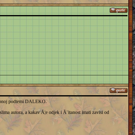
posebnoj podtemi DALEKO.
lima autora, a kakav Ă¦e odjek i Ă¨itanost imati zavisi od