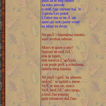
pusti da te moj osmeh
za ruku povede
u obliĹľnje mirisne baĹˇte
UgledaĂ¦es potok
Ĺľubor mu se ne Ă¨uje
samo po neki pastir svrati
na klupi za dvoje
Ne plaĂ¨i izlomljena slamko,
suze svetlost odnose.
Mravi te gone u snu?
Spavati ne moĹľeĹˇ,
dok ja lutam,
dok mesecu ĹˇapĂ¦em,
a on posle priĂ¨a zvezdama,
baladu mog kajanja.
Ne plaĂ¨i greĹˇna planeto,
neĂ¦eĹˇ se razbiti o mene.
VeĂ¦ te ima on, sunce.
VeĂ¦ kruĹľiĹˇ oko njega,
a kruĹľna putanja
gubi kilometre duĹľine.