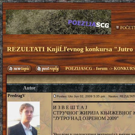
POČET
REZULTATI KnjiĹľevnog konkursa "Jutro 
POEZIJASCG - forum
->
KONKURS
Autor
PredragV
Poslao: Uto Jun 02, 2009 5:35 pm
Naslov: REZULTATI 
И З В Е Ш Т А Ј
СТРУЧНОГ ЖИРИЈА КЊИЖЕВНОГ 
"ЈУТРО НАД ОЗРЕНОМ 2009"
Увидом у целокупни материјал везан з