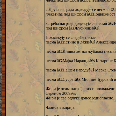
Чачка под шифром â€žСептембарско огл
2.Друга награда додељује се песми â€ž
Фекетића под шифром â€žПодвижност 
3.Трећа награда додељује се песми â€ž
под шифром â€žЉубичицаâ€ś.
Похваљују се следеће песме:
песма â€žИстине и лажиâ€ś Александр
песма â€žКишна летња љубавна песмаâ€
песма â€žМајка Наранџаâ€ś Катарине Б
песма â€žНашем народуâ€ś Марка Стев
песма â€žСусретâ€ś Милице Ђуровић и
Жири је осим награђених и похваљених
Озреном 2009â€ś
Жири је све одлуке донео једногласно.
Чланови жирија: