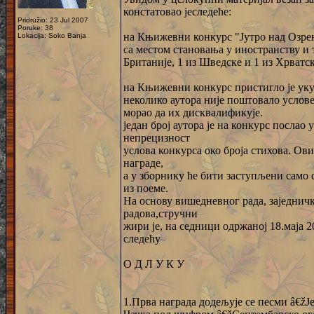
констатовао јеследеће:
Pridružio: 23 Jul 2007
Poruke: 38
на Књижевни конкурс "Јутро над Озрено
Lokacija: Soko Banja
са местом становања у иностранству и т
Британије, 1 из Шведске и 1 из Хрватск
на Књижевни конкурс пристигло је уку
неколико аутора није поштовало услове
морао да их дисквалификује.
један број аутора је на конкурс послао
непрецизност
услова конкурса око броја стихова. Ов
награде,
а у зборнику ће бити заступљени само 
из поеме.
На основу вишедневног рада, заједнич
радова,стручни
жири је, на седници одржаној 18.маја 2
следећу
О Д Л У К У
1.Прва награда додељује се песми â€žЈ