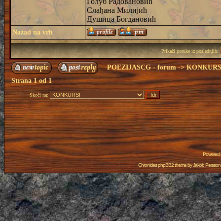
Голуб Радовановић
Слађана Милијић
Душица Богдановић
Nazad na vrh
Prikaži poruke iz poslednjih:
POEZIJASCG - forum
->
KONKURS
Strana
1
od
1
Skoči na:
Powered
Chronicles phpBB2 theme by
Jakob Persson