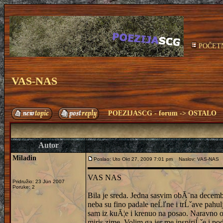
POČET
VAS-NAS
POEZIJASCG - forum
->
OSTALO
Autor
Miladin
Poslao: Uto Okt 27, 2009 7:01 pm
Naslov: VAS-NAS
VAS NAS
Pridružio: 23 Jun 2007
Poruke: 2
Bila je sreda. Jedna sasvim obĂ¨na decemba
neba su fino padale neĹľne i trĹˇave pahulj
sam iz kuĂ¦e i krenuo na posao. Naravno 
miris zime. Volim ga jer me inspiriĹˇe i p