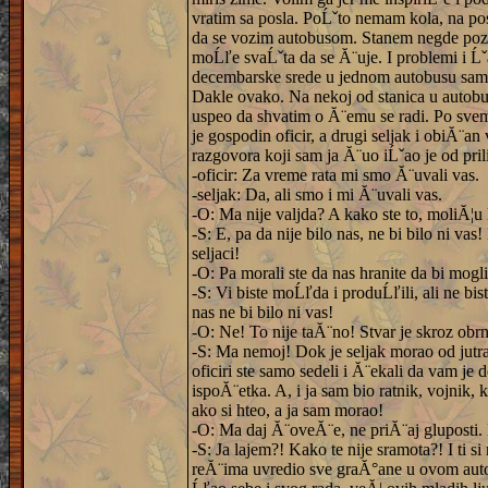
vratim sa posla. PoĹˇto nemam kola, na p
da se vozim autobusom. Stanem negde pozad
moĹľe svaĹˇta da se Ă¨uje. I problemi i Ĺˇ
decembarske srede u jednom autobusu sam 
Dakle ovako. Na nekoj od stanica u autobus
uspeo da shvatim o Ă¨emu se radi. Po svem
je gospodin oficir, a drugi seljak i obiĂ¨an 
razgovora koji sam ja Ă¨uo iĹˇao je od pri
-oficir: Za vreme rata mi smo Ă¨uvali vas.
-seljak: Da, ali smo i mi Ă¨uvali vas.
-O: Ma nije valjda? A kako ste to, moliĂ¦u 
-S: E, pa da nije bilo nas, ne bi bilo ni v
seljaci!
-O: Pa morali ste da nas hranite da bi mogl
-S: Vi biste moĹľda i produĹľili, ali ne bis
nas ne bi bilo ni vas!
-O: Ne! To nije taĂ¨no! Stvar je skroz obrnu
-S: Ma nemoj! Dok je seljak morao od jutra
oficiri ste samo sedeli i Ă¨ekali da vam je 
ispoĂ¨etka. A, i ja sam bio ratnik, vojnik,
ako si hteo, a ja sam morao!
-O: Ma daj Ă¨oveĂ¨e, ne priĂ¨aj gluposti.
-S: Ja lajem?! Kako te nije sramota?! I ti si
reĂ¨ima uvredio sve graĂ°ane u ovom autob