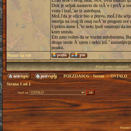
Ĺľao sebe i svog rada, veĂ¦ ovih mladih ljud
Dok je seljak nastavio da viĂ¨e i priĂ¨a s
vrata i izaĹˇao iz autobusa.
MoĹľda je oficir bio u pravu, moĹľda selja
istorija na ovaj ili onaj naĂ¨in progoni sv
Uprkos tome Ĺˇto neki ljudi smatraju da isto
kom smislu.
Eto zato volim da se vozim autobusima. B
druge srede Ă¨ujem i neku joĹˇ zanimljiviju
pouku.
Nazad na vrh
Prikaži poruke iz poslednjih:
POEZIJASCG - forum
->
OSTALO
Strana
1
od
1
Skoči na:
Powered