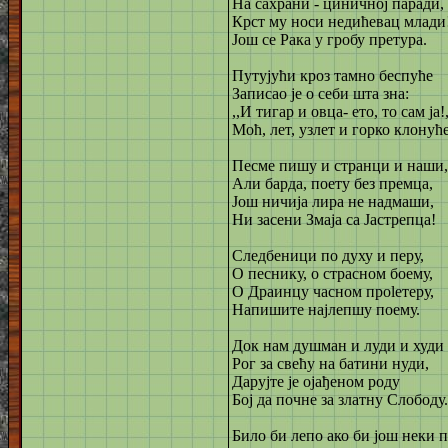
На сахрани - циничној паради,
Крст му носи недићевац млади
Још се Рака у гробу претура.
Путујући кроз тамно беспуће
Записао је о себи шта зна:
,,И тигар и овца- ето, то сам ја!,
Моћ, лет, узлет и горко клонуће
Песме пишу и странци и наши,
Али барда, поету без премца,
Још ничија лира не надмаши,
Ни засени Змаја са Јастрепца!
Следбеници по духу и перу,
О песнику, о страсном боему,
О Драинцу часном прoleтеру,
Напишите најлепшу поему.
Док нам душман и луди и худи
Рог за свећу на батини нуди,
Дарујте је ојађеном роду
Бој да почне за златну Слободу.
Било би лепо ако би још неки 