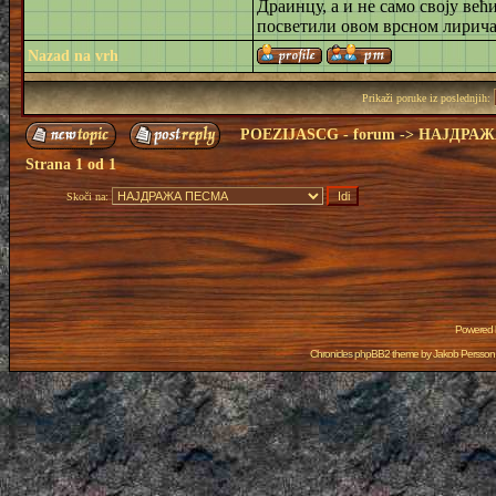
Драинцу, а и не само своју већ
посветили овом врсном лирича
Nazad na vrh
Prikaži poruke iz poslednjih:
POEZIJASCG - forum
->
НАЈДРАЖ
Strana
1
od
1
Skoči na:
Powered
Chronicles phpBB2 theme by
Jakob Persson