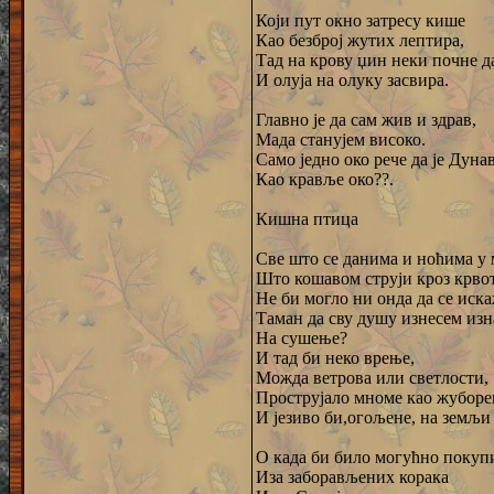
Који пут окно затресу кише
Као безброј жутих лептира,
Тад на крову џин неки почне д
И олуја на олуку засвира.
Главно је да сам жив и здрав,
Мада станујем високо.
Само једно око рече да је Дуна
Као кравље око??.
Кишна птица
Све што се данима и ноћима у 
Што кошавом струји кроз крвот
Не би могло ни онда да се иска
Таман да сву душу изнесем изн
На сушење?
И тад би неко врење,
Можда ветрова или светлости,
Прострујало мноме као жубор
И језиво би,огољене, на земљи
О када би било могућно покуп
Иза заборављених корака