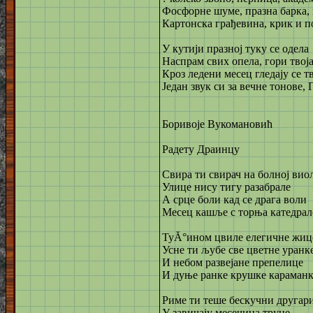
Фосфорне шуме, празна барка,
Картонска грађевина, крик и п
У кутији празној туку се одела
Наспрам свих опела, гори твоја
Кроз ледени месец гледају се тв
Један звук си за вечне тонове, 
Боривоје Вукомановић
Радету Драинцу
Свира ти свирач на болној вио
Улице нису тигу разабрале
А срце боли кад се драга воли
Месец кашље с торња катедрал
ТуĂ°ином цвиле елегичне жиц
Усне ти љубе све цветне уранке
И небом развејане препелице
И дуње ранке крушке караманке
Риме ти теше бескучни другар
У завичају месечина труне,