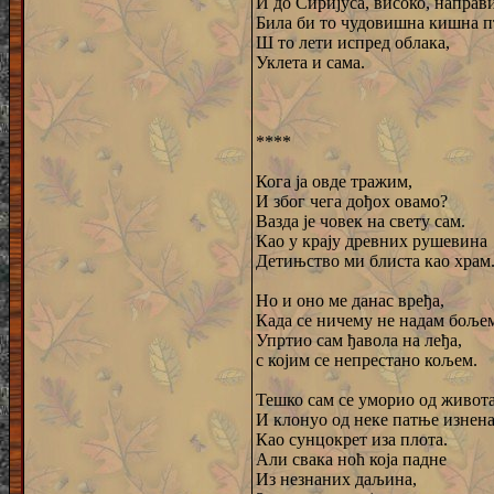
И до Сиријуса, високо, направ
Била би то чудовишна кишна 
Ш то лети испред облака,
Уклета и сама.
****
Кога ја овде тражим,
И због чега дођох овамо?
Вазда је човек на свету сам.
Као у крају древних рушевина
Детињство ми блиста као храм
Но и оно ме данас вређа,
Када се ничему не надам боље
Упртио сам ђавола на леђа,
с којим се непрестано кољем.
Тешко сам се уморио од живот
И клонуо од неке патње изнен
Као сунцокрет иза плота.
Али свака ноћ која падне
Из незнаних даљина,