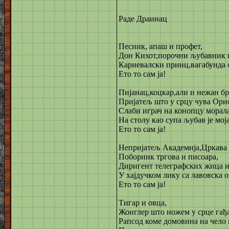
Раде Драинац
Песник, апаш и профет,
Дон Кихот,порочни љубавник и 
Карневалски принц,вагабунда ок
Ето то сам ја!
Пијанац,коцкар,али и нежан бр
Пријатељ што у срцу чува Ори
Слаби играч на конопцу морала
На столу као супа љубав је моја
Ето то сам ја!
Непријатељ Академија,Цркава 
Поборник тргова и писоара,
Диригент телеграфских жица и
У хајдучком лику са лавовска о
Ето то сам ја!
Тигар и овца,
Жонглер што ножем у срце гађа
Рапсод коме домовина на чело 