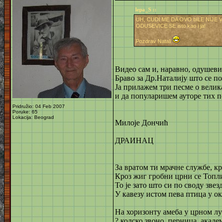
lepa_S ::
UH, CUDI ME DA OVO bILE NIJE 
ODUSEVICE SE isto kao i ja!
Pozdrav Natali
Видео сам и, наравно, одушеви
Браво за Др.Наталију што се п
Ја прилажем три песме о велик
и да популаришем ауторе тих п
Pridružio: 04 Feb 2007
Poruke: 65
Lokacija: Beograd
Милоје Дончић
ДРАИНАЦ
За вратом ти мрачне службе, к
Кроз жиг гробни црни се Топл
То је зато што си по своду зве
У кавезу истом пева птица у ок
На хоризонту амеба у црном лу
? колско звоно, перница, акаде