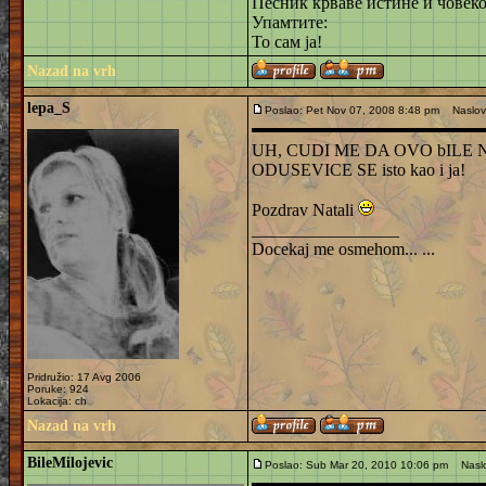
Песник крваве истине и човеко
Упамтите:
То сам ја!
Nazad na vrh
lepa_S
Poslao: Pet Nov 07, 2008 8:48 pm
Naslov:
UH, CUDI ME DA OVO bILE N
ODUSEVICE SE isto kao i ja!
Pozdrav Natali
_________________
Docekaj me osmehom... ...
Pridružio: 17 Avg 2006
Poruke: 924
Lokacija: ch
Nazad na vrh
BileMilojevic
Poslao: Sub Mar 20, 2010 10:06 pm
Naslov