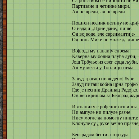
Са ропством се нипошто не ми
Партизане и четнике мири,
Ал не вреди, ал не вреди...
Поштен песник истину не криј
О издаји ,,Црне дане,, пише:
Од војводе, зле сврзимантије-
Од поп- Мике не може да дише
Војвода му панаију спрема,
Каверна му болна плућа дуби,
Још Трбуње из свег срца љуби,
Ал му места у Топлици нема.
Залуд трагаш по леденој бури
Залуд питаш кобна црна тројко
Где је песник Драинац Радојко.
Он већ кришом за Београд жур
Изгнанику с рођеног огњишта,
Ни ампуле ни пилуле разне
Нису могле да помогну ништа:
Клонуле су ,,руке вечно празне,
Београдом бестија тортура