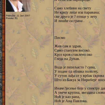
Само хлебови на свету
Не крију лице иза паравана;
Pridružio: 11 Jan 2007
све друго је ? птице у лету
Poruke: 51
И лишће са грана .
Писмо
Жив сам и здрав,
Само станујем високо.
Кроз кров стаклено око
Гледа на Дунав.
Вода је пепељасто ? сива,
У подне од облака полилеј,
У сутон лађа се у врбак скрива
Што из Бакуа за Нирнберг носи
Иначе?јесење боје у спектру да
А увече крупна, звездана слова
Ноћ је као рана,
Ноћ је Ана Павлова.