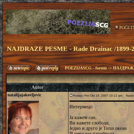
POČET
NAJDRAZE PESME - Rade Drainac /1899-2
POEZIJASCG - forum
->
НАЈДРАЖ
Autor
natalijajakovljevic
Poslao: Pet Okt 19, 2007 10:12 am
Naslov
Интермецо
Ја кажем сан,
Ви кажете слобода;
Једно и друго је Тихи океан
И пена иза пароброда.