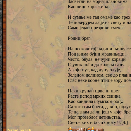
Засветли на мојим длановима
Као лице харлекина.
И сумње ме тад омаме као грех
Те поверујем да је на свету и н
Само један презриви смех.
Родни брег
На песковитој падини њишу се 
Под њима бујни мравињаци.
Често, овуда, нечујни кораци
Глувих ноћи до кoлeна газе.
А који пут, кад дуну олује,
Зеленом долином, све до плани
Глас неке кобне птице зору пом
Неки крупан црвени цвет
Расте испод мрких сеника,
Као кандила шумском богу.
Са тога сам брега, давно, одлут
Те не знам да ли још у којој бр
Мог прозеблог детињства,
Светачких и босих ногу??.[/b]
Nazad na vrh