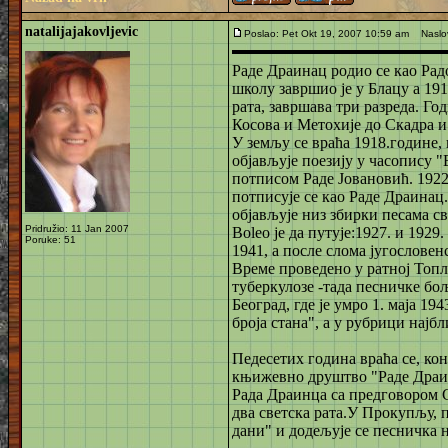
natalijajakovljevic
Poslao: Pet Okt 19, 2007 10:59 am
Naslov:
Раде Драинац родио се као Рад
школу завршио је у Блацу а 191
рата, завршава три разреда. Год
Косова и Метохије до Скадра 
У земљу се враћа 1918.године, 
објављује поезију у часопису "
потписом Раде Јовановић. 1922
потписује се као Раде Драинац
објављује низ збирки песама с
Pridružio: 11 Jan 2007
Вoleо је да путује:1927. и 1929
Poruke: 51
1941, а после слома југословенс
Време проведено у ратној Топл
туберкулозе -тада песничке бољ
Београд, где је умро 1. маја 19
броја стана", а у рубрици најб
Педесетих година враћа се, ко
књижевно друштво "Раде Драин
Рада Драинца са предговором С
два светска рата.У Прокупљу, 
дани" и додељује се песничка н