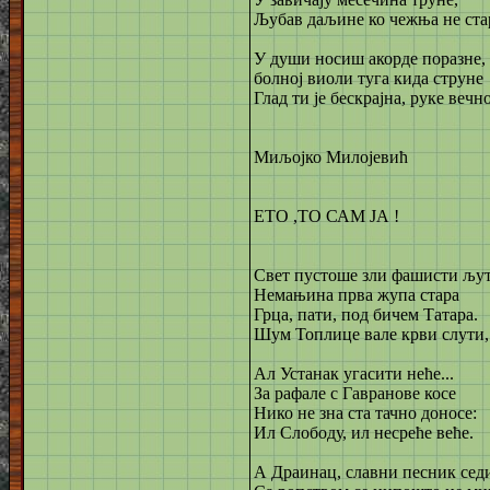
Љубав даљине ко чежња не ста
У души носиш акорде поразне,
болној виоли туга кида струне
Глад ти је бескрајна, руке вечно
Миљојко Милојевић
ЕТО ,ТО САМ ЈА !
Свет пустоше зли фашисти љут
Немањина прва жупа стара
Грца, пати, под бичем Татара.
Шум Топлице вале крви слути,
Ал Устанак угасити неће...
За рафале с Гавранове косе
Нико не зна ста тачно доносе:
Ил Слободу, ил несреће веће.
А Драинац, славни песник сед