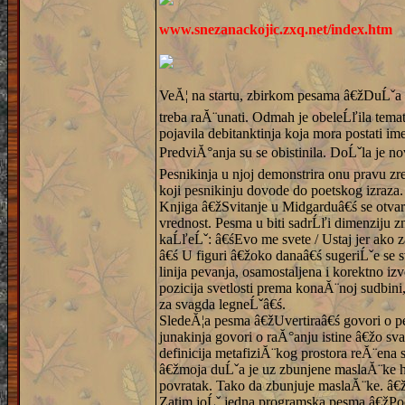
www.snezanackojic.zxq.net/index.htm
VeĂ¦ na startu, zbirkom pesama â€žDuĹˇa h
treba raĂ¨unati. Odmah je obeleĹľila temat
pojavila debitanktinja koja mora postati ime
PredviĂ°anja su se obistinila. DoĹˇla je 
Pesnikinja u njoj demonstrira onu pravu z
koji pesnikinju dovode do poetskog izraza. 
Knjiga â€žSvitanje u Midgarduâ€ś se otvar
vrednost. Pesma u biti sadrĹľi dimenziju z
kaĹľeĹˇ: â€śEvo me svete / Ustaj jer ako 
â€ś U figuri â€žoko danaâ€ś sugeriĹˇe se s
linija pevanja, osamostaljena i korektno i
pozicija svetlosti prema konaĂ¨noj sudbin
za svagda legneĹˇâ€ś.
SledeĂ¦a pesma â€žUvertiraâ€ś govori o pesni
junakinja govori o raĂ°anju istine â€žo sva
definicija metafiziĂ¨kog prostora reĂ¨ena st
â€žmoja duĹˇa je uz zbunjene maslaĂ¨ke hod
povratak. Tako da zbunjuje maslaĂ¨ke. â€žU
Zatim joĹˇ jedna programska pesma â€žPoets