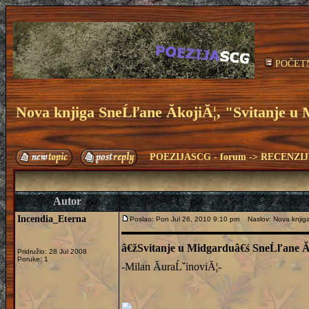
POČET
Nova knjiga SneĹľane ĂkojiĂ¦, "Svitanje u
POEZIJASCG - forum
->
RECENZIJ
Autor
Incendia_Eterna
Poslao: Pon Jul 26, 2010 9:10 pm
Naslov: Nova knjiga 
â€žSvitanje u Midgarduâ€ś SneĹľane Ă
Pridružio: 28 Jul 2008
Poruke: 1
-Milan ĂuraĹˇinoviĂ¦-