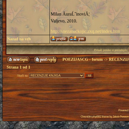
Milan ĂuraĹˇinoviĂ¦
Valjevo, 2010.
http://snezanackojic.zxq.net/index.htm
Nazad na vrh
Prikaži poruke iz poslednjih:
POEZIJASCG - forum
->
RECENZIJ
Strana
1
od
1
Skoči na:
Powered
Chronicles phpBB2 theme by
Jakob Persson