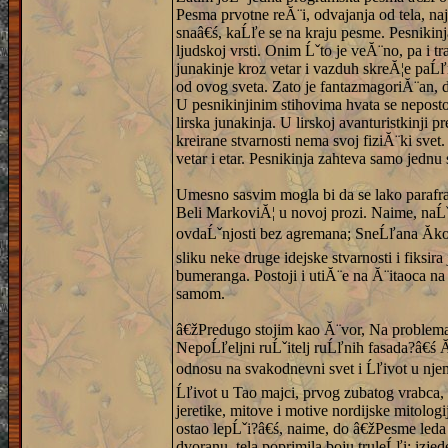
Pesma prvotne reĂ¨i, odvajanja od tela, na
snaâ€ś, kaĹľe se na kraju pesme. Pesnikinj
ljudskoj vrsti. Onim Ĺˇto je veĂ¨no, pa i t
junakinje kroz vetar i vazduh skreĂ¦e paĹľ
od ovog sveta. Zato je fantazmagoriĂ¨an, 
U pesnikinjinim stihovima hvata se neposto
lirska junakinja. U lirskoj avanturistkinji
kreirane stvarnosti nema svoj fiziĂ¨ki svet
vetar i etar. Pesnikinja zahteva samo jednu
Umesno sasvim mogla bi da se lako parafraz
Beli MarkoviĂ¦ u novoj prozi. Naime, naĹˇa
ovdaĹˇnjosti bez agremana; SneĹľana Ăkoji
sliku neke druge idejske stvarnosti i fiksi
bumeranga. Postoji i utiĂ¨e na Ă¨itaoca na
samom.
â€žPredugo stojim kao Ă¨vor, Na problema
NepoĹľeljni ruĹˇitelj ruĹľnih fasada?â€ś 
odnosu na svakodnevni svet i Ĺľivot u nje
Ĺľivot u Tao majci, prvog zubatog vrabca, t
jeretike, mitove i motive nordijske mitologi
ostao lepĹˇi?â€ś, naime, do â€žPesme leda i
dvoranu, tela poprimila boju truleĹľi; izj