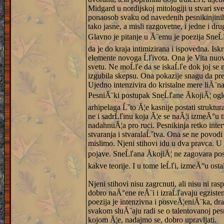
Midgard u nordijskoj mitologiji u stvari sve
ponaosob svaku od navedenih pesnikinjinih sl
tako jasne, a misli razgovetne, i jedne i d
Glavno je pitanje u Ă¨emu je poezija SneĹ
da je do kraja intimizirana i ispovedna. Is
elemente novoga Ĺľivota. Ona je Vita nuov
svetu. Ne moĹľe da se iskaĹľe dok joj se n
izgubila skepsu. Ona pokazije snagu da prev
Ujedno intenzivira do kristalne mere liĂ¨n
PesniĂ¨ki postupak SneĹľane ĂkojiĂ¦ ogl
arhipelaga Ĺˇto Ă¦e kasnije postati struktur
ne i sadrĹľinu koja Ă¦e se naĂ¦i izmeĂ°u ti
nadahnuĂ¦a pro ruci. Pesnikinja retko inter
stvaranja i stvaralaĹˇtva. Ona se ne povod
mislimo. Njeni stihovi idu u dva pravca. U
pojave. SneĹľana ĂkojiĂ¦ ne zagovara pose
kakve teorije. I u tome leĹľi, izmeĂ°u ostal
Njeni stihovi nisu zagrcnuti, ali nisu ni r
dobro naĂ°ene reĂ¨i i izraĹľavaju egziste
poezija je intenzivna i posveĂ¦eniĂ¨ka, dra
svakom sluĂ¨aju radi se o talentovanoj pesn
kojom Ă¦e, nadajmo se, dobro upravljati.