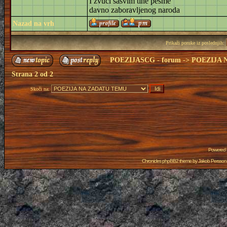
I zvuci sasvim tihe pesme
davno zaboravljenog naroda
Nazad na vrh
Prikaži poruke iz poslednjih:
POEZIJASCG - forum
->
POEZIJA 
Strana
2
od
2
Skoči na:
Powered
Chronicles phpBB2 theme by
Jakob Persson