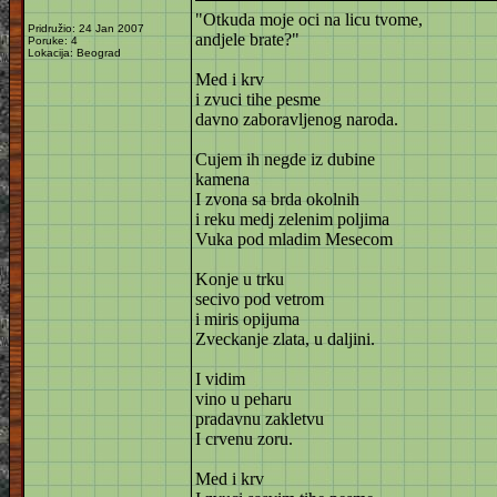
"Otkuda moje oci na licu tvome,
Pridružio: 24 Jan 2007
andjele brate?"
Poruke: 4
Lokacija: Beograd
Med i krv
i zvuci tihe pesme
davno zaboravljenog naroda.
Cujem ih negde iz dubine
kamena
I zvona sa brda okolnih
i reku medj zelenim poljima
Vuka pod mladim Mesecom
Konje u trku
secivo pod vetrom
i miris opijuma
Zveckanje zlata, u daljini.
I vidim
vino u peharu
pradavnu zakletvu
I crvenu zoru.
Med i krv