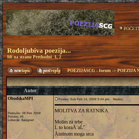
POČET
Rodoljubiva poezija...
Idi na stranu
Prethodni
1
,
2
POEZIJASCG - forum
->
POEZIJA 
Autor
ObodskaMPI
Poslao: Sub Feb 14, 2009 5:44 pm
Naslov:
MOLITVA ZA RATNIKA
Pridružio: 08 Feb 2009
Poruke: 46
Lokacija: Beograd
Molim za tebe
Ĺ to koraĂ¨aĹˇ
Ăistinom moga srca