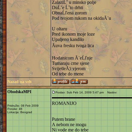
ZalaziĹˇ u minsko polje
DuĹˇe Ĺˇto drhti
ObnaĹľena zorom
Pod tvojom rukom na okidaĂ¨u
U oltaru
Pred ikonom moje loze
Upaljeno kandilo
Ăuva fresku tvoga lica
Hodanicom Ă¨eĹľnje
Tumaraju crne sjene
SvijetleĂ¦i vjerom
Od tebe do mene
Nazad na vrh
ObodskaMPI
Poslao: Sub Feb 14, 2009 5:47 pm
Naslov:
ROMANIJO
Pridružio: 08 Feb 2009
Poruke: 46
Lokacija: Beograd
Putem brane
A nebom ne mogu
Ni vode me do tebe