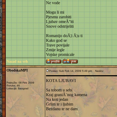
Ne vode
Mogu li mi
Pjesmu zarobiti
Ljubav omeĂ°iti
Snove odstrijeliti
Romanijo doĂ¦i Ă¦u ti
Kako god se
Trave povijale
Zmije legle
Vojske promicale
Nazad na vrh
ObodskaMPI
Poslao: Sub Feb 14, 2009 5:49 pm
Naslov:
KOTA LJUBAVI
Pridružio: 08 Feb 2009
Poruke: 46
Lokacija: Beograd
Sa tobom u sebi
Kraj graniĂ¨nog kamena
Na koti jedan
Grlim te i ljubim
Bezdanu te ne dam