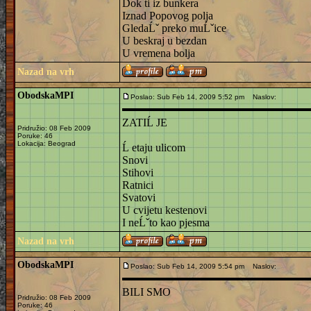
Dok ti iz bunkera
Iznad Popovog polja
GledaĹˇ preko muĹˇice
U beskraj u bezdan
U vremena bolja
Nazad na vrh
ObodskaMPI
Poslao: Sub Feb 14, 2009 5:52 pm
Naslov:
ZATIĹ JE
Pridružio: 08 Feb 2009
Poruke: 46
Lokacija: Beograd
Ĺ etaju ulicom
Snovi
Stihovi
Ratnici
Svatovi
U cvijetu kestenovi
I neĹˇto kao pjesma
Nazad na vrh
ObodskaMPI
Poslao: Sub Feb 14, 2009 5:54 pm
Naslov:
BILI SMO
Pridružio: 08 Feb 2009
Poruke: 46