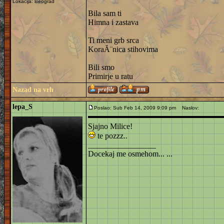
Lokacija: Beograd
Bila sam ti
Himna i zastava
Ti meni grb srca
KoraĂ¨nica stihovima
Bili smo
Primirje u ratu
Nazad na vrh
lepa_S
Poslao: Sub Feb 14, 2009 9:09 pm
Naslov:
Sjajno Milice!
te pozzz..
_________________
Docekaj me osmehom... ...