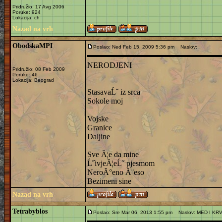
Pridružio: 17 Avg 2006
Poruke: 924
Lokacija: ch
Nazad na vrh
ObodskaMPI
Poslao: Ned Feb 15, 2009 5:36 pm
Naslov:
NERODJENI
Pridružio: 08 Feb 2009
Poruke: 46
Lokacija: Beograd
StasavaĹˇ iz srca
Sokole moj
Vojske
Granice
Daljine
Sve Ă¦e da mine
Ĺ˝ivjeĂ¦eĹˇ pjesmom
NeroĂ°eno Ă¨eso
Bezimeni sine
Nazad na vrh
Tetrabyblos
Poslao: Sre Mar 06, 2013 1:55 pm
Naslov: MED I KR