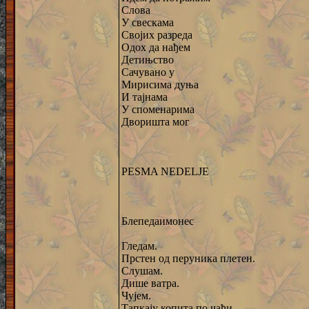
Слова
У свескама
Својих разреда
Одох да нађем
Детињство
Сачувано у
Мирисима дуња
И тајнама
У споменарима
Дворишта мог
PESMA NEDELJE
Блепедаимонес
Гледам.
Прстен од перуника плетен.
Слушам.
Дише ватра.
Чујем.
Тапкају копита по чађи.