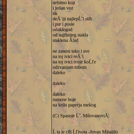
nebitno koji
i jedan voz
tik
deĂ¨iji najlepĹˇi stih
i pre i posle
odaklegod
od najfinijeg stakla
staklena Ă¦ud
ne zanosi tako i sve
na toj ivici reĂ¨i
na toj ivici tvoje koĹľe
odzvanjam tobom
daleko
daleko
daleko
rumene boje
na krilu paperja mekog
(C) Spasoje Ĺ˝. MilovanoviĂ¦
Ĺ ta je cilj Ĺľivota -Jovan Mihajilo