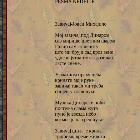
PESMA NEDELJE
Завичај-Јован Михајило
Мој завичај под Динаром
сав мирише цветним шаром
Грлио сам ту лепоту
што ми бруји сад кроз вене
удисао јутра топла дозивао
ласте снене.
У златном праху неба
крилати моје руке
завичај такав ми треба
спојен у славолуке
Музика Динарске ноћи
постеља слама жута
пуно је звезда небо
космос је на сред пута
Завичај штит је крила
трошимо време живота