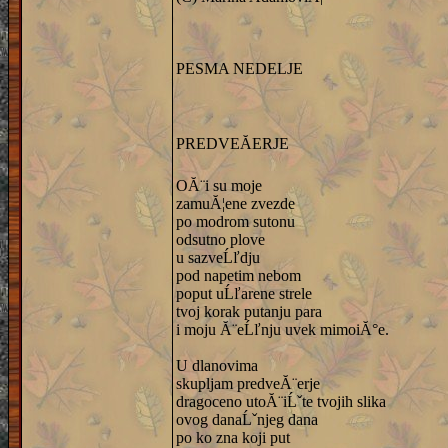
PESMA NEDELJE
PREDVEĂERJE
OĂ¨i su moje
zamuĂ¦ene zvezde
po modrom sutonu
odsutno plove
u sazveĹľdju
pod napetim nebom
poput uĹľarene strele
tvoj korak putanju para
i moju Ă¨eĹľnju uvek mimoiĂ°e.
U dlanovima
skupljam predveĂ¨erje
dragoceno utoĂ¨iĹˇte tvojih slika
ovog danaĹˇnjeg dana
po ko zna koji put