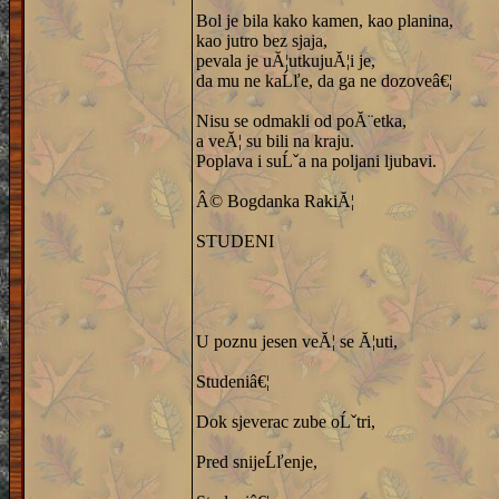
Bol je bila kako kamen, kao planina,
kao jutro bez sjaja,
pevala je uĂ¦utkujuĂ¦i je,
da mu ne kaĹľe, da ga ne dozoveâ€¦
Nisu se odmakli od poĂ¨etka,
a veĂ¦ su bili na kraju.
Poplava i suĹˇa na poljani ljubavi.
Â© Bogdanka RakiĂ¦
STUDENI
U poznu jesen veĂ¦ se Ă¦uti,
Studeniâ€¦
Dok sjeverac zube oĹˇtri,
Pred snijeĹľenje,