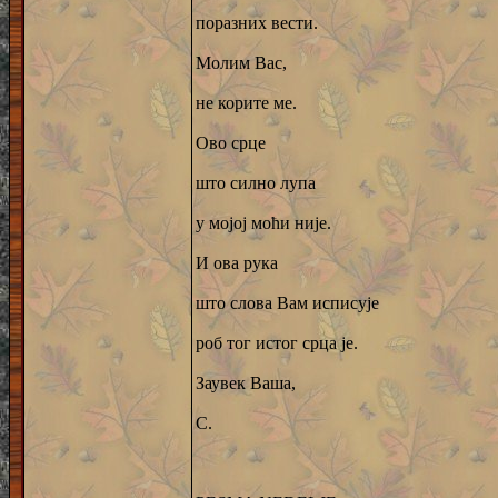
поразних вести.
Молим Вас,
не корите ме.
Ово срце
што силно лупа
у мојој моћи није.
И ова рука
што слова Вам исписује
роб тог истог срца је.
Заувек Ваша,
С.