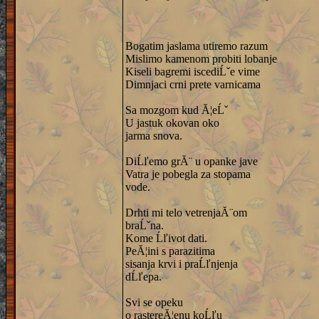
Bogatim jaslama utiremo razum
Mislimo kamenom probiti lobanje
Kiseli bagremi iscediĹˇe vime
Dimnjaci crni prete varnicama
Sa mozgom kud Ă¦eĹˇ
U jastuk okovan oko
jarma snova.
DiĹľemo grĂ¨ u opanke jave
Vatra je pobegla za stopama
vode.
Drhti mi telo vetrenjaĂ¨om
braĹˇna.
Kome Ĺľivot dati.
PeĂ¦ini s parazitima
sisanja krvi i praĹľnjenja
dĹľepa.
Svi se opeku
o rastereĂ¦enu koĹľu