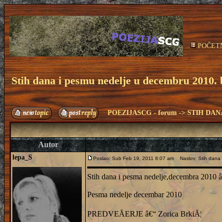
POČET
Stih dana i pesmu nedelje u decembru 2010. 
POEZIJASCG - forum
->
STIH DAN
Autor
lepa_S
Poslao: Sub Feb 19, 2011 8:07 am
Naslov: Stih dana i
Stih dana i pesma nedelje,decembra 2010 
Pesma nedelje decembar 2010
PREDVEĂERJE â€“ Zorica BrkiĂ¦