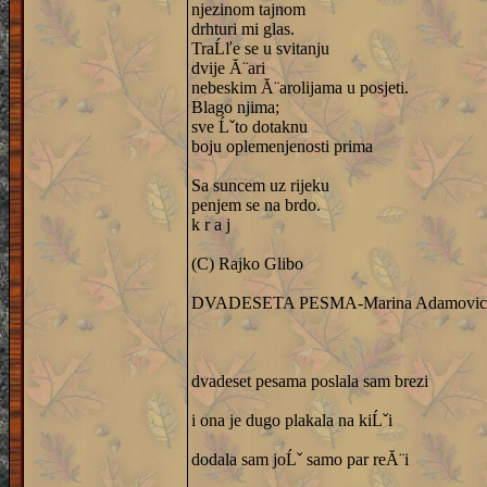
njezinom tajnom
drhturi mi glas.
TraĹľe se u svitanju
dvije Ă¨ari
nebeskim Ă¨arolijama u posjeti.
Blago njima;
sve Ĺˇto dotaknu
boju oplemenjenosti prima
Sa suncem uz rijeku
penjem se na brdo.
k r a j
(C) Rajko Glibo
DVADESETA PESMA-Marina Adamovic
dvadeset pesama poslala sam brezi
i ona je dugo plakala na kiĹˇi
dodala sam joĹˇ samo par reĂ¨i