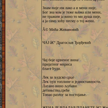
Знам није им лако а и мени није,
Бог зна ком је теже њима или мени,
не тражим ја вино то ми душа пије,
а ја само хоћу песму о тој жени.
Â© Мића Живановић
ЧАЈ â€“ Драгослав Ђорђевић
Чај боје црвеног вина
пријатног мириса
благе ћуди.
Лек за људско срце
Лек пун топлине и једноставности.
Лагано вино љубави
детињства,среће
Топао разлог за постојање.
ЖЕНА ЈЕ ВЛАДАР ПЛАНЕТЕ â€“ Жив