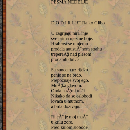
PESMA NEDELJE
D O D I R I â€“ Rajko Glibo
U zagrljaju mrĹľnje
sve prima njezine boje.
Hrabrost se u njemu
prodala autistiĂ¨nom strahu
trepereĂ¦i nad plesom
prodanih duĹˇa.
Sa suncem uz rijeku
penje se na brdo.
Prepoznaje svoj ego.
MuĂ¦ka glavom.
Onda naĂ¦uli uĹˇi.
Nikako da se oslobodi
lovaca u mutnom,
a brda dozivaju.
RijeĂ¨ je moj maĂ¨
u krilu zore.
Pred kulom slobode