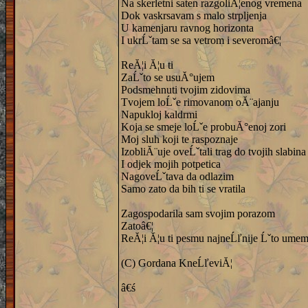
Na skerletni saten razgoliĂ¦enog vremena
Dok vaskrsavam s malo strpljenja
U kamenjaru ravnog horizonta
I ukrĹˇtam se sa vetrom i severomâ€¦
ReĂ¦i Ă¦u ti
ZaĹˇto se usuĂ°ujem
Podsmehnuti tvojim zidovima
Tvojem loĹˇe rimovanom oĂ¨ajanju
Napukloj kaldrmi
Koja se smeje loĹˇe probuĂ°enoj zori
Moj sluh koji te raspoznaje
IzobliĂ¨uje oveĹˇtali trag do tvojih slabina
I odjek mojih potpetica
NagoveĹˇtava da odlazim
Samo zato da bih ti se vratila
Zagospodarila sam svojim porazom
Zatoâ€¦
ReĂ¦i Ă¦u ti pesmu najneĹľnije Ĺˇto ume
(C) Gordana KneĹľeviĂ¦
â€ś