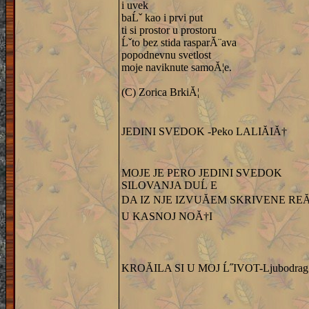
i uvek
baĹˇ kao i prvi put
ti si prostor u prostoru
Ĺˇto bez stida rasparĂ¨ava
popodnevnu svetlost
moje naviknute samoĂ¦e.
(C) Zorica BrkiĂ¦
JEDINI SVEDOK -Peko LALIĂIĂ†
MOJE JE PERO JEDINI SVEDOK
SILOVANJA DUĹ E
DA IZ NJE IZVUĂEM SKRIVENE REĂ
U KASNOJ NOĂ†I
KROĂILA SI U MOJ Ĺ˝IVOT-Ljubodrag