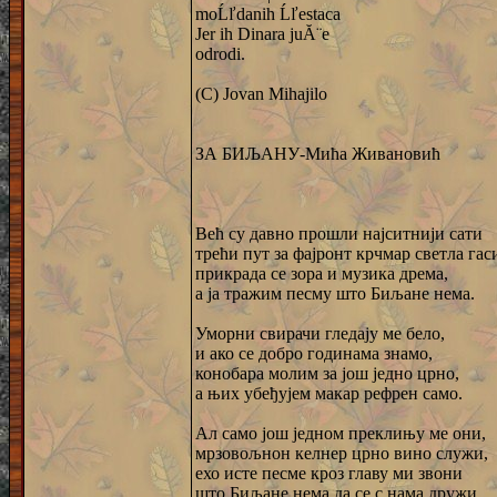
moĹľdanih Ĺľestaca
Jer ih Dinara juĂ¨e
odrodi.
(C) Jovan Mihajilo
ЗА БИЉАНУ-Мића Живановић
Већ су давно прошли најситнији сати
трећи пут за фајронт крчмар светла гас
прикрада се зора и музика дрема,
а ја тражим песму што Биљане нема.
Уморни свирачи гледају ме бело,
и ако се добро годинама знамо,
конобара молим за још једно црно,
а њих убеђујем макар рефрен само.
Ал само још једном преклињу ме они,
мрзовољнон келнер црно вино служи,
ехо исте песме кроз главу ми звони
што Биљане нема да се с нама дружи.