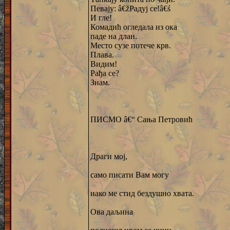
Певају: â€žРадуј се!â€ś
И гле!
Комадић огледала из ока
паде на длан.
Место сузе потече крв.
Плава.
Видим!
Рађа се?
Знам.
ПИСМО â€“ Сања Петровић
Драги мој,
само писати Вам могу
иако ме стид бездушно хвата.
Ова даљина