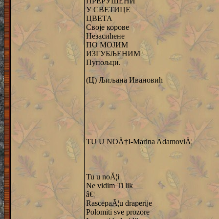
ПРЕРУШЕНИ
У СВЕТИЦЕ
ЦВЕТА
Своје корове
Незасићене
ПО МОЈИМ
ИЗГУБЉЕНИМ
Пупољци.
(Ц) Љиљана Ивановић
TU U NOĂ†I-Marina AdamoviĂ¦
Tu u noĂ¦i
Ne vidim Ti lik
â€¦
RascepaĂ¦u draperije
Polomiti sve prozore