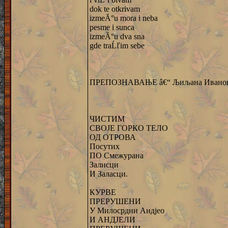
dok te otkrivam
izmeĂ°u mora i neba
pesme i sunca
izmeĂ°u dva sna
gde traĹľim sebe
ПРЕПОЗНАВАЊЕ â€“ Љиљана Ивано
ЧИСТИМ
СВОЈЕ ГОРКО ТЕЛО
ОД ОТРОВА
Посутих
ПО Смежурана
Залисци
И Заласци.
КУРВЕ
ПРЕРУШЕНИ
У Милосрдни Андјео
И АНДЈЕЛИ