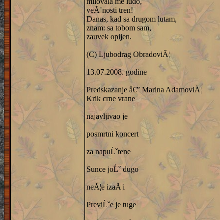
milovala me ludo,
veĂ¨nosti tren!
Danas, kad sa drugom lutam,
znam: sa tobom sam,
zauvek opijen.
(C) Ljubodrag ObradoviĂ¦
13.07.2008. godine
Predskazanje â€” Marina AdamoviĂ¦
Krik crne vrane
najavljivao je
posmrtni koncert
za napuĹˇtene
Sunce joĹˇ dugo
neĂ¦e izaĂ¦i
PreviĹˇe je tuge