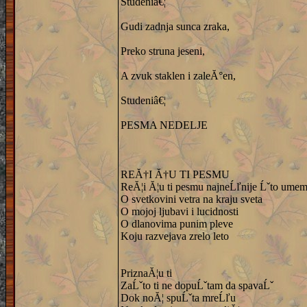
Studeniâ€¦
Gudi zadnja sunca zraka,
Preko struna jeseni,
A zvuk staklen i zaleĂ°en,
Studeniâ€¦
PESMA NEDELJE
REĂ†I Ă†U TI PESMU
ReĂ¦i Ă¦u ti pesmu najneĹľnije Ĺˇto ume
O svetkovini vetra na kraju sveta
O mojoj ljubavi i lucidnosti
O dlanovima punim pleve
Koju razvejava zrelo leto
PriznaĂ¦u ti
ZaĹˇto ti ne dopuĹˇtam da spavaĹˇ
Dok noĂ¦ spuĹˇta mreĹľu