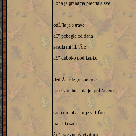
i ona je granama precrtala sve
.
otiĹˇla je s trave
â€” pobegla od dana
sasula mi liĹˇĂ¦e
â€” duboko pod kapke
.
detliĂ¦ je izgrebao ime
koje sam htela da joj poĹˇaljem
.
sada mi niĹˇta nije vaĹľno
traĹľila sam
â€” po svim Ă¨etvrtima