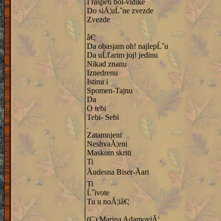
I raspeti bol-vidike
Do siĂ¦uĹˇne zvezde
Zvezde
â€¦
Da obasjam oh! najlepĹˇu
Da uĹľarim joj! jedinu
Nikad znanu
Iznedrenu
Istinu i
Spomen-Tajnu
Da
O tebi
Tebi- Sebi
.
Zatamnjeni
NeshvaĂ¦eni
Maskom skriti
Ti
Ăudesna Biser-Ăari
Ti
Ĺ˝ivote
Tu u noĂ¦iâ€¦
(C) Marina AdamoviĂ¦