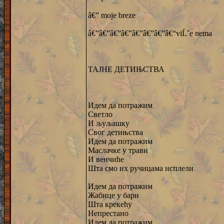
â€” moje breze
â€”â€”â€”â€”â€”â€”â€”â€“viĹˇe nema
ТАЈНЕ ДЕТИЊСТВА
Идем да потражим
Светло
И љуљашку
Свог детињства
Идем да потражим
Маслачке у трави
И венчиће
Шта смо их ручицама исплели
Идем да потражим
Жабице у бари
Шта крекећу
Непрестано
Идем да потражим