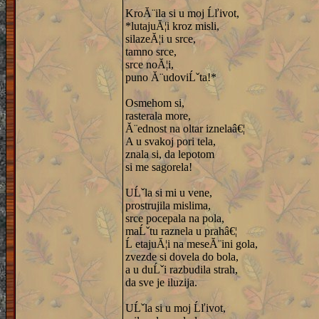
KroĂ¨ila si u moj Ĺľivot,
*lutajuĂ¦i kroz misli,
silazeĂ¦i u srce,
tamno srce,
srce noĂ¦i,
puno Ă¨udoviĹˇta!*
Osmehom si,
rasterala more,
Ă¨ednost na oltar iznelaâ€¦
A u svakoj pori tela,
znala si, da lepotom
si me sagorela!
UĹˇla si mi u vene,
prostrujila mislima,
srce pocepala na pola,
maĹˇtu raznela u prahâ€¦
Ĺ etajuĂ¦i na meseĂ¨ini gola,
zvezde si dovela do bola,
a u duĹˇi razbudila strah,
da sve je iluzija.
UĹˇla si u moj Ĺľivot,