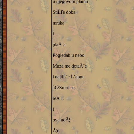
u njegovom plamu
StiĹľe doba
mraka
i
plaĂ¨a
Pogledah u nebo
Muza me dotaĂ¨e
i najtiĹˇe Ĺˇapnu
â€žSmiri se,
reĂ¨i,
i
ova noĂ¦
Ă¦e