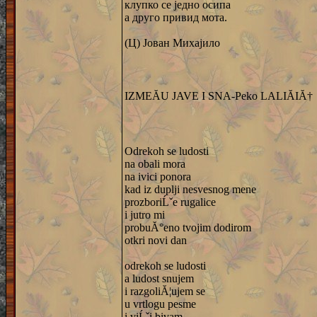
клупко се једно осипа
а друго привид мота.
(Ц) Јован Михајило
IZMEĂU JAVE I SNA-Peko LALIĂIĂ†
Odrekoh se ludosti
na obali mora
na ivici ponora
kad iz duplji nesvesnog mene
prozboriĹˇe rugalice
i jutro mi
probuĂ°eno tvojim dodirom
otkri novi dan
odrekoh se ludosti
a ludost snujem
i razgoliĂ¦ujem se
u vrtlogu pesme
i viĹˇi bivam