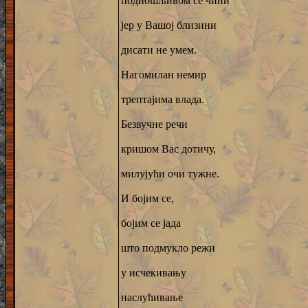
подношљивом се чини
јер у Вашој близини
дисати не умем.
Нагомилан немир
трептајима влада.
Безвучне речи
кришом Вас дотичу,
милујући очи тужне.
И бојим се,
бојим се јада
што подмукло режи
у исчекивању
наслућивање