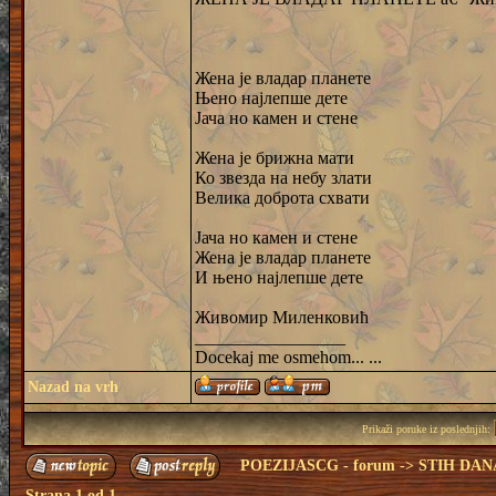
Жена је владар планете
Њено најлепше дете
Jача но камен и стене
Жена је брижна мати
Ко звезда на небу злати
Велика доброта схвати
Jача но камен и стене
Жена је владар планете
И њено најлепше дете
Живомир Миленковић
_________________
Docekaj me osmehom... ...
Nazad na vrh
Prikaži poruke iz poslednjih:
POEZIJASCG - forum
->
STIH DAN
Strana
1
od
1