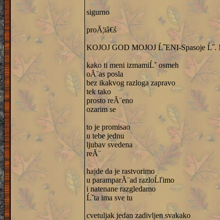
sigurno
proĂ¦iâ€ś
KOJOJ GOD MOJOJ Ĺ˝ENI-Spasoje Ĺ˝. M
kako ti meni izmamiĹˇ osmeh
oĂ¨as posla
bez ikakvog razloga zapravo
tek tako
prosto reĂ¨eno
ozarim se
to je promisao
u tebe jednu
ljubav svedena
reĂ¨
hajde da je rastvorimo
u paramparĂ¨ad razloĹľimo
i natenane razgledamo
Ĺˇta ima sve tu
cvetuljak jedan zadivljen svakako