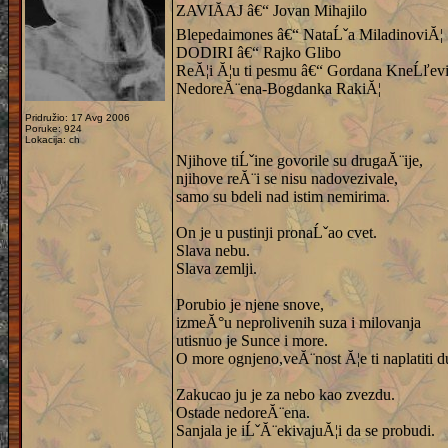
ZAVIĂAJ â€“ Jovan Mihajilo
Blepedaimones â€“ NataĹˇa MiladinoviĂ¦
DODIRI â€“ Rajko Glibo
ReĂ¦i Ă¦u ti pesmu â€“ Gordana KneĹľev
NedoreĂ¨ena-Bogdanka RakiĂ¦
Pridružio: 17 Avg 2006
Poruke: 924
Lokacija: ch
Njihove tiĹˇine govorile su drugaĂ¨ije,
njihove reĂ¨i se nisu nadovezivale,
samo su bdeli nad istim nemirima.
On je u pustinji pronaĹˇao cvet.
Slava nebu.
Slava zemlji.
Porubio je njene snove,
izmeĂ°u neprolivenih suza i milovanja
utisnuo je Sunce i more.
O more ognjeno,veĂ¨nost Ă¦e ti naplatiti d
Zakucao ju je za nebo kao zvezdu.
Ostade nedoreĂ¨ena.
Sanjala je iĹˇĂ¨ekivajuĂ¦i da se probudi.