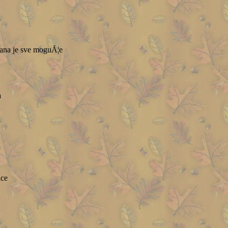
ana je sve moguĂ¦e
a
ice