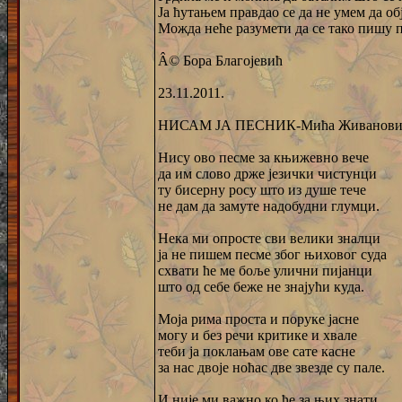
Ја ћутањем правдао се да не умем да о
Можда неће разумети да се тако пишу 
Â© Бора Благојевић
23.11.2011.
НИСАМ ЈА ПЕСНИК-Мића Живанови
Нису ово песме за књижевно вече
да им слово држе језички чистунци
ту бисерну росу што из душе тече
не дам да замуте надобудни глумци.
Нека ми опросте сви велики зналци
ја не пишем песме због њиховог суда
схвати ће ме боље улични пијанци
што од себе беже не знајући куда.
Моја рима проста и поруке јасне
могу и без речи критике и хвале
теби ја поклањам ове сате касне
за нас двоје ноћас две звезде су пале.
И није ми важно ко ће за њих знати