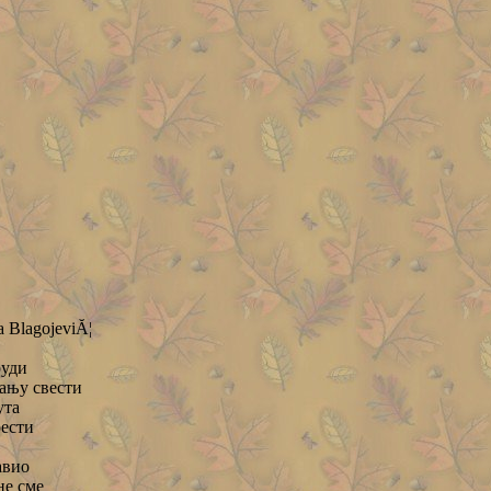
BlagojeviĂ¦
руди
ању свести
ута
рести
авио
не сме