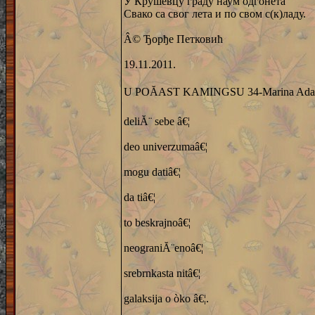
У Крушевцу граду наум одгонета
Свако са свог лета и по свом с(к)ладу.
Â© Ђорђе Петковић
19.11.2011.
U POĂAST KAMINGSU 34-Marina Ada
deliĂ¨ sebe â€¦
deo univerzumaâ€¦
mogu datiâ€¦
da tiâ€¦
to beskrajnoâ€¦
neograniĂ¨enoâ€¦
srebrnkasta nitâ€¦
galaksija o òko â€¦.