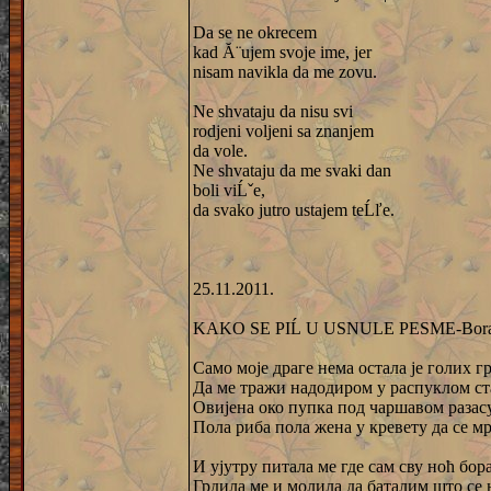
Da se ne okrecem
kad Ă¨ujem svoje ime, jer
nisam navikla da me zovu.
Ne shvataju da nisu svi
rodjeni voljeni sa znanjem
da vole.
Ne shvataju da me svaki dan
boli viĹˇe,
da svako jutro ustajem teĹľe.
25.11.2011.
KAKO SE PIĹ U USNULE PESME-Bora 
Само моје драге нема остала је голих г
Да ме тражи надодиром у распуклом ст
Овијена око пупка под чаршавом разас
Пола риба пола жена у кревету да се м
И ујутру питала ме где сам сву ноћ бор
Грдила ме и молила да баталим што се 