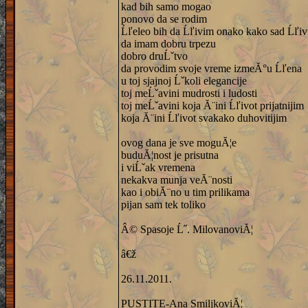
kad bih samo mogao
ponovo da se rodim
Ĺľeleo bih da Ĺľivim onako kako sad Ĺľi
da imam dobru trpezu
dobro druĹˇtvo
da provodim svoje vreme izmeĂ°u Ĺľena
u toj sjajnoj Ĺˇkoli elegancije
toj meĹˇavini mudrosti i ludosti
toj meĹˇavini koja Ă¨ini Ĺľivot prijatnijim
koja Ă¨ini Ĺľivot svakako duhovitijim
ovog dana je sve moguĂ¦e
buduĂ¦nost je prisutna
i viĹˇak vremena
nekakva munja veĂ¨nosti
kao i obiĂ¨no u tim prilikama
pijan sam tek toliko
Â© Spasoje Ĺ˝. MilovanoviĂ¦
â€ž
26.11.2011.
PUSTITE-Ana SmiljkoviĂ¦