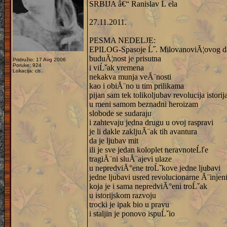
SRBIJA â€“ Ranislav Ĺ ela
27.11.2011.
PESMA NEDELJE:
EPILOG-Spasoje Ĺ˝. MilovanoviĂ¦ovog d
buduĂ¦nost je prisutna
Pridružio: 17 Avg 2006
Poruke: 924
i viĹˇak vremena
Lokacija: ch
nekakva munja veĂ¨nosti
kao i obiĂ¨no u tim prilikama
pijan sam tek tolikoljubav revolucija istorij
u meni samom beznadni heroizam
slobode se sudaraju
i zahtevaju jedna drugu u ovoj raspravi
je li dakle zakljuĂ¨ak tih avantura
da je ljubav mit
ili je sve jedan koloplet neravnoteĹľe
tragiĂ¨ni sluĂ¨ajevi ulaze
u nepredviĂ°ene troĹˇkove jedne ljubavi
jedne ljubavi usred revolucionarne Ă¨injen
koja je i sama nepredviĂ°eni troĹˇak
u istorijskom razvoju
trocki je ipak bio u pravu
i staljin je ponovo ispuĹˇio