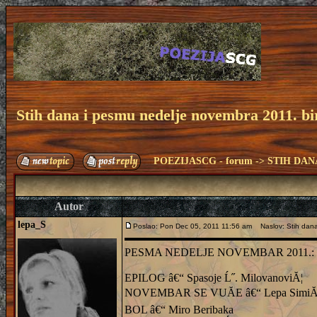
Stih dana i pesmu nedelje novembra 2011. b
POEZIJASCG - forum
->
STIH DAN
Autor
lepa_S
Poslao: Pon Dec 05, 2011 11:56 am
Naslov: Stih dana
PESMA NEDELJE NOVEMBAR 2011.:
EPILOG â€“ Spasoje Ĺ˝. MilovanoviĂ¦
NOVEMBAR SE VUĂE â€“ Lepa SimiĂ
BOL â€“ Miro Beribaka