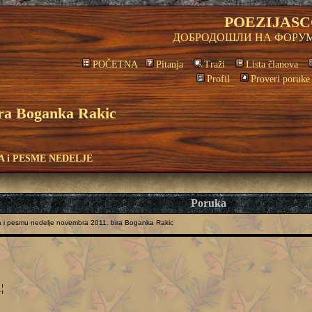
POEZIJASC
ДОБРОДОШЛИ НА ФОРУМ
POČETNA
Pitanja
Traži
Lista članova
Profil
Proveri poruke
ira Boganka Rakic
A i PESME NEDELJE
Poruka
 i pesmu nedelje novembra 2011. bira Boganka Rakic
¦