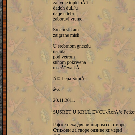
za tvoje tople oĂ¨i
dadoh duĹˇu
da je u tebi
zaboravi vreme
Srcem slikam
zaigrane misli
U srebrnom gnezdu
usnula
pod vetrom
stihom pokrivena
mseĂ¨eva kĂ¦i
Â© Lepa SimiĂ¦
â€ž
20.11.2011.
SUSRET U KRUĹ EVCU-ĂorĂ°e Petko
Рајске нека двери широм се отворе,
Стихови да творе одзиве химери!