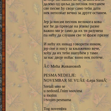
далеко од циља да песник постанем
све песме ћу своје само теби дати
нек непознат вечно за друге останем.
Јер ја нисам песник великога кова
ког ће да преводе на језике разне
важно ми је само да их ти разумеш
па нећу да слушам све те фразе празне
И нећу их никад говорити ником,
јер оне и нису за књижевно вече,
хоћу да их теби шапућем у тами
за нас двоје ноћас вино нек потече.
Â© Мића Живановић
PESMA NEDELJE:
NOVEMBAR SE VUĂE -Lepa SimiĂ¦
Sretali smo se
u nedostiĹľnim snovima
u mojim
i tvojim pesmama
Tog novembra