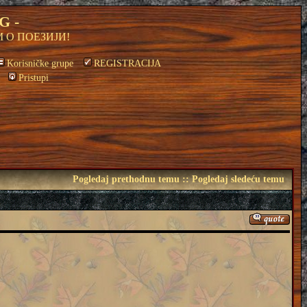
G -
 О ПОЕЗИЈИ!
Korisničke grupe
REGISTRACIJA
Pristupi
Pogledaj prethodnu temu
::
Pogledaj sledeću temu