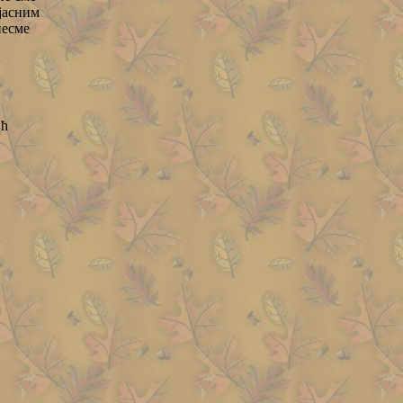
бјасним
песме
ћ