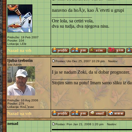
naravno da hoĂ¦e, kao Ă¨etvrti u grupi
_________________
Ore lola, sa cetiri vola,
dva su tudja, dva njegova nisu.
Pridružio: 19 Feb 2007
Poruke: 104
Lokacija: LEle
Nazad na vrh
ljuba-trebotin
Poslao: Uto Dec 25, 2007 10:29 pm
Naslov:
Site Admin
I ja se nadam Zoki, da si dobar prognozer.
_________________
Stojim sam na putu! Imam samo sliku iz da
Pridružio: 10 Avg 2006
Poruke: 279
Lokacija: KruĹˇevac
Nazad na vrh
nenad
Poslao: Pon Jan 21, 2008 1:20 pm
Naslov: