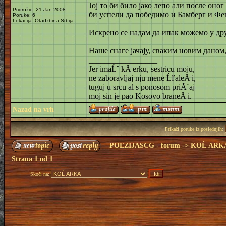
Јој то би било јако лепо али после оно
Pridružio: 21 Jan 2008
би успели да победимо и Бамберг и Фене
Poruke: 6
Lokacija: Otadzbina Srbija
Искрено се надам да ипак можемо у дру
Наше снаге јачају, сваким новим даном
_________________
Jer imaĹˇ kĂ¦erku, sestricu moju,
ne zaboravljaj nju mene ĹľaleĂ¦i,
tuguj u srcu al s ponosom priĂ¨aj
moj sin je pao Kosovo braneĂ¦i.
Nazad na vrh
Prikaži poruke iz poslednjih:
POEZIJASCG - forum
->
KOĹ ARK
Strana
1
od
1
Skoči na: