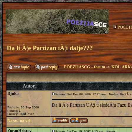
POČET
Da li Ă¦e Partizan iĂ¦i dalje???
POEZIJASCG - forum
->
KOĹ ARK
Autor
Djuka
Poslao: Ned Dec 09, 2007 12:20 am
Naslov: Da li Ă¦e 
Da li Ă¦e Partizan UĂ¦i u sledeĂ¦u Fazu 
Pridružio: 30 Sep 2006
Poruke: 1
Lokacija: KruĹˇevac
Nazad na vrh
ZoranHristov
Poslao: Sre Dec 19, 2007 9:13 am
Naslov: